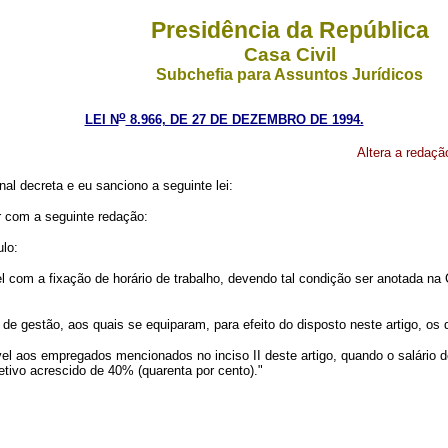
Presidência da República
Casa Civil
Subchefia para Assuntos Jurídicos
o
LEI N
8.966, DE 27 DE DEZEMBRO DE 1994.
Altera a redaçã
l decreta e eu sanciono a seguinte lei:
r com a seguinte redação:
ulo:
com a fixação de horário de trabalho, devendo tal condição ser anotada na C
de gestão, aos quais se equiparam, para efeito do disposto neste artigo, os d
ável aos empregados mencionados no inciso II deste artigo, quando o salário 
efetivo acrescido de 40% (quarenta por cento)."