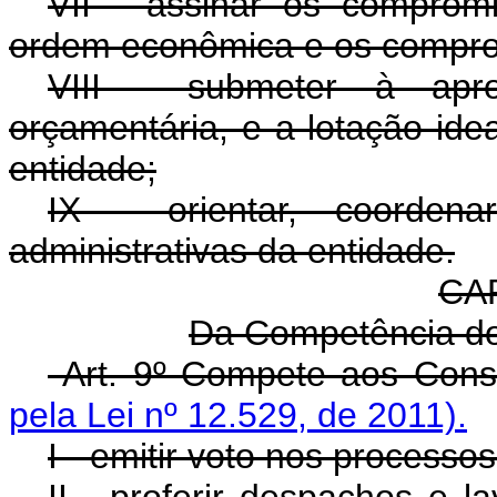
VII - assinar os comprom
ordem econômica e os compr
VIII - submeter à apr
orçamentária, e a lotação ide
entidade;
IX - orientar, coordena
administrativas da entidade.
CA
Da Competência d
Art. 9º Compete aos C
pela Lei nº 12.529, de 2011).
I - emitir voto nos process