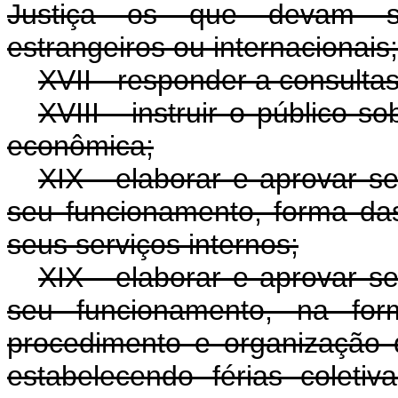
Justiça os que devam s
estrangeiros ou internacionais;
XVII - responder a consulta
XVIII - instruir o público 
econômica;
XIX - elaborar e aprovar s
seu funcionamento, forma da
seus serviços internos;
XIX - elaborar e aprovar s
seu funcionamento, na for
procedimento e organização d
estabelecendo férias coleti