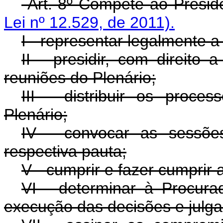
Art. 8º Compete ao Presi
Lei nº 12.529, de 2011).
I - representar legalmente a
II - presidir, com direito 
reuniões do Plenário;
III - distribuir os proce
Plenário;
IV - convocar as sessõe
respectiva pauta;
V - cumprir e fazer cumprir
VI - determinar à Procurad
execução das decisões e julga