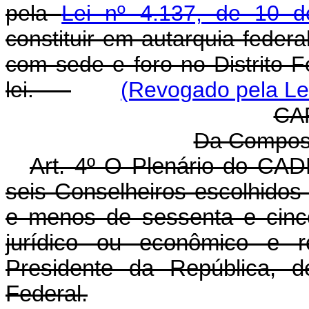
pela
Lei nº 4.137, de 10 
constituir em autarquia federal
com sede e foro no Distrito Fe
lei.
(Revogado pela Lei
CAP
Da Compos
Art. 4º O Plenário do CA
seis Conselheiros escolhidos
e menos de sessenta e cinc
jurídico ou econômico e r
Presidente da República, 
Federal.