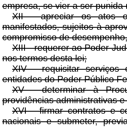
empresa, se vier a ser punida 
XII - apreciar os atos 
manifestados, sujeitos à apro
compromisso de desempenho, 
XIII - requerer ao Poder Ju
nos termos desta lei;
XIV - requisitar serviço
entidades do Poder Público Fe
XV - determinar à Pro
providências administrativas e 
XVI - firmar contratos e 
nacionais e submeter, prev