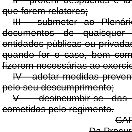
II - proferir despachos e 
que forem relatores;
III - submeter ao Plenár
documentos de quaisquer 
entidades públicas ou privadas
quando for o caso, bem como
fizerem necessárias ao exercí
IV - adotar medidas prevent
pelo seu descumprimento;
V - desincumbir-se das
cometidas pelo regimento.
CAP
Da Procu