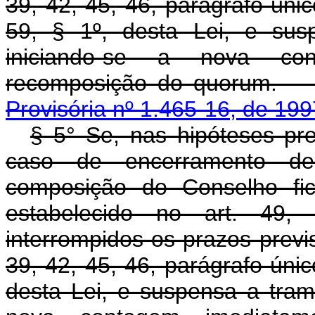
39, 42, 45, 46, parágrafo único
59, § 1º, desta Lei, e sus
iniciando-se a nova co
recomposição do
Provisória nº 1.465-16, de 199
§ 5° Se, nas hipóteses pre
caso de encerramento de
composição do Conselho fic
estabelecido no art. 49, c
interrompidos os prazos previs
39, 42, 45, 46, parágrafo único
desta Lei, e suspensa a tram