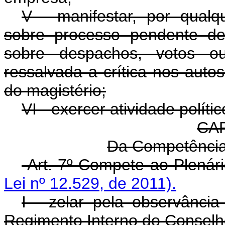
V - manifestar, por qual
sobre processo pendente de 
sobre despachos, votos ou
ressalvada a crítica nos auto
do magistério;
VI - exercer atividade polític
CAP
Da Competência
Art. 7º Compete ao Plenár
Lei nº 12.529, de 2011).
I - zelar pela observânci
Regimento Interno do Conselh