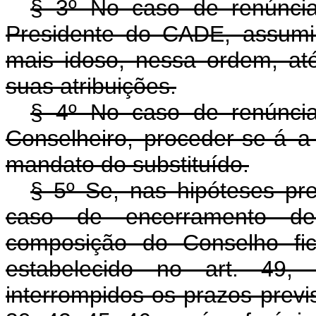
§ 3º No caso de renúnci
Presidente do CADE, assumi
mais idoso, nessa ordem, a
suas atribuições.
§ 4º No caso de renúnci
Conselheiro, proceder-se-á 
mandato do substituído.
§ 5º Se, nas hipóteses pre
caso de encerramento de
composição do Conselho fic
estabelecido no art. 49, c
interrompidos os prazos previs