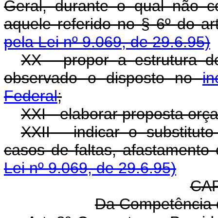
Geral, durante o qual não c
aquele referido no § 6º do
pela Lei nº 9.069, de 29.6.95)
XX - propor a estrutura d
observado o disposto no
in
Federal
;
XXI - elaborar proposta orç
XXII - indicar o substitut
casos de faltas, afastame
Lei nº 9.069, de 29.6.95)
CAP
Da Competência 