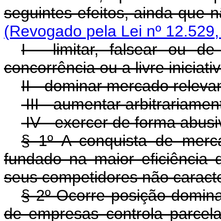
seguintes efeitos, ainda que
(Revogado pela Lei nº 12.529,
I - limitar, falsear ou de
concorrência ou a livre iniciativ
II - dominar mercado releva
III - aumentar arbitrariamen
IV - exercer de forma abus
§ 1º A conquista de merca
fundado na maior eficiência
seus competidores não caracteriz
§ 2º Ocorre posição domi
de empresas controla parcela