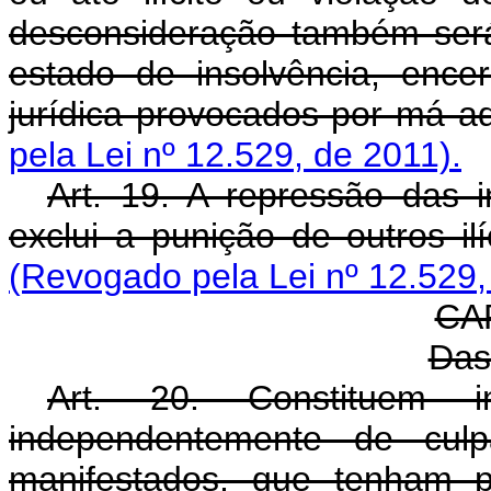
desconsideração também será
estado de insolvência, ence
jurídica provocados por má a
pela Lei nº 12.529, de 2011).
Art. 19. A repressão das
exclui a punição de outros
(Revogado pela Lei nº 12.529,
CAP
Das
Art. 20. Constituem 
independentemente de cul
manifestados, que tenham p