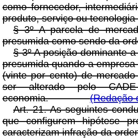
como fornecedor, intermediár
produto, serviço ou tecnologia a
§ 3º A parcela de mercado
presumida como sendo da orde
§ 3º A posição dominante a 
presumida quando a empresa 
(vinte por cento) de mercado
ser alterado pelo CADE
economia.
(Redação d
Art. 21. As seguintes cond
que configurem hipótese pr
caracterizam infração da ord