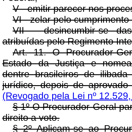
V - emitir parecer nos pro
VI - zelar pelo cumprimento 
VII - desincumbir-se da
atribuídas pelo Regimento Inte
Art. 11. O Procurador-Ger
Estado da Justiça e nomead
dentre brasileiros de ilibad
jurídico, depois de ap
(Revogado pela Lei nº 12.529,
§ 1º O Procurador-Geral pa
direito a voto.
§ 2º Aplicam-se ao Proc