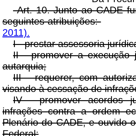
Art. 10. Junto ao CADE fu
seguintes atribuições:
2011).
I - prestar assessoria jurídi
II - promover a execução j
autarquia;
III - requerer, com autoriz
visando à cessação de infr
IV - promover acordos ju
infrações contra a ordem e
Plenário do CADE, e ouvido o 
Federal;