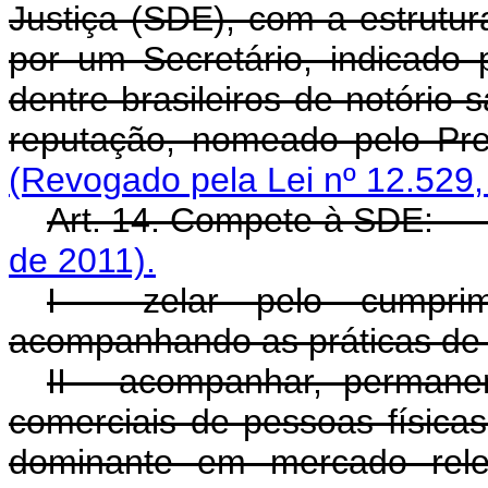
Justiça (SDE), com a estrutura
por um Secretário, indicado 
dentre brasileiros de notório 
reputação, nomeado pe
(Revogado pela Lei nº 12.529,
Art. 14. Compete à SDE
de 2011).
I - zelar pelo cumprim
acompanhando as práticas de
II - acompanhar, permanen
comerciais de pessoas físicas
dominante em mercado rele