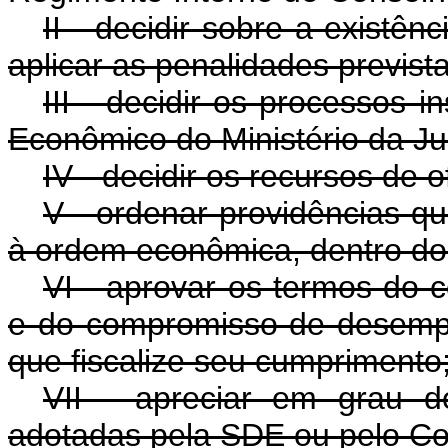
II - decidir sobre a existê
aplicar as penalidades prevista
III - decidir os processos i
Econômico do Ministério da Ju
IV - decidir os recursos de 
V - ordenar providências q
à ordem econômica, dentro do
VI - aprovar os termos do 
e do compromisso de desemp
que fiscalize seu cumprimento
VII - apreciar em grau d
adotadas pela SDE ou pelo Con