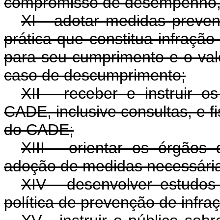
compromisso de desempenho, e
XI - adotar medidas preve
prática que constitua infraçã
para seu cumprimento e o valo
caso de descumprimento;
XII - receber e instruir 
CADE, inclusive consultas, e f
do CADE;
XIII - orientar os órgãos
adoção de medidas necessária
XIV - desenvolver estudos 
política de prevenção de infr