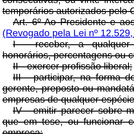
temporários autorizados pelo 
Art. 6º Ao Presidente e a
(Revogado pela Lei nº 12.529,
I - receber, a qualquer 
honorários, percentagens ou c
II - exercer profissão liberal;
III - participar, na forma d
gerente, preposto ou mandatár
empresas de qualquer espécie
IV - emitir parecer sobre m
que em tese, ou funcionar c
empresa;