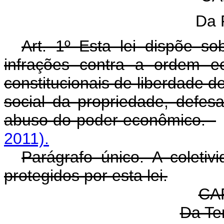
Da 
Art. 1º Esta lei dispõe s
infrações contra a ordem e
constitucionais de liberdade de
social da propriedade, defe
abuso do poder econômico.
2011).
Parágrafo único. A coletivi
protegidos por esta lei.
CAP
Da Ter