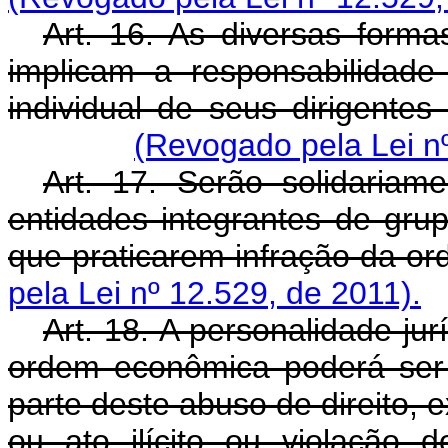
Art. 16. As diversas form
implicam a responsabilidad
individual de seus dirigentes
(Revogado pela Lei nº
Art. 17. Serão solidaria
entidades integrantes de grup
que praticarem infração da o
pela Lei nº 12.529, de 2011).
Art. 18. A personalidade ju
ordem econômica poderá ser
parte deste abuso de direito, e
ou ato ilícito ou violação d