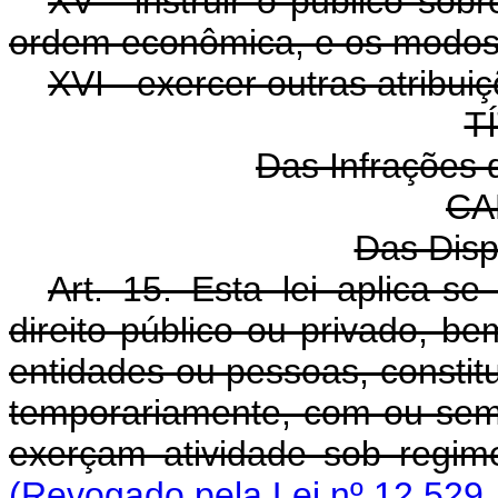
XV - instruir o público sob
ordem econômica, e os modos
XVI - exercer outras atribuiç
T
Das Infrações
CA
Das Disp
Art. 15. Esta lei aplica-se
direito público ou privado, 
entidades ou pessoas, constitu
temporariamente, com ou sem
exerçam atividade sob regim
(Revogado pela Lei nº 12.529,