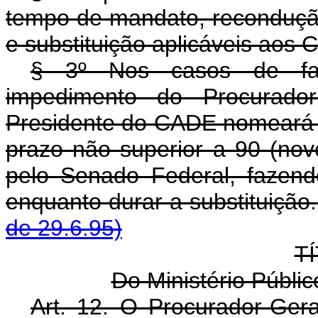
tempo de mandato, reconduçã
e substituição aplicáveis a
§ 3º Nos casos de falt
impedimento do Procurador
Presidente do CADE nomeará o 
prazo não superior a 90 (nov
pelo Senado Federal, fazen
enquanto durar a substituição.
de 29.6.95)
TÍ
Do Ministério Públi
Art. 12. O Procurador-Ger