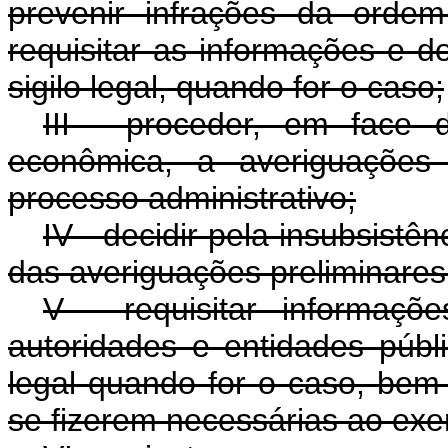
prevenir infrações da orde
requisitar as informações e 
sigilo legal, quando for o caso;
III - proceder, em face 
econômica, a averiguações 
processo administrativo;
IV - decidir pela insubsistê
das averiguações preliminares
V - requisitar informaçõ
autoridades e entidades públ
legal quando for o caso, bem
se fizerem necessárias ao exe