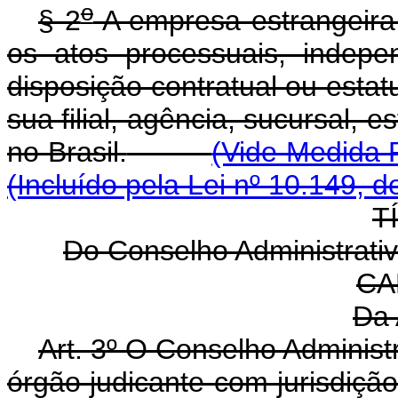
o
§ 2
A empresa estrangeira 
os atos processuais, indep
disposição contratual ou estat
sua filial, agência, sucursal, 
no Brasil.
(Vide Medida P
(Incluído pela Lei nº 10.149, d
T
Do Conselho Administrat
CA
Da 
Art. 3º O Conselho Adminis
órgão judicante com jurisdição 