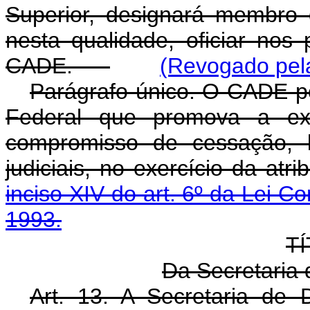
Superior, designará membro d
nesta qualidade, oficiar nos
CADE.
(Revogado pela
Parágrafo único. O CADE po
Federal que promova a ex
compromisso de cessação,
judiciais, no exercício da atr
inciso XIV do art. 6º da Lei 
1993.
TÍ
Da Secretaria 
Art. 13. A Secretaria de 