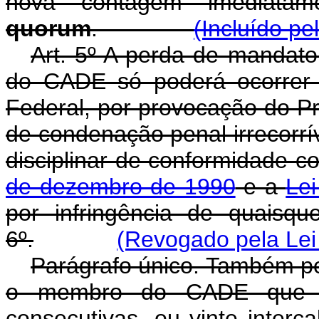
nova contagem imediata
quorum
.
(Incluído pe
Art. 5º A perda de mandato
do CADE só poderá ocorrer 
Federal, por provocação do P
de condenação penal irrecorrí
disciplinar de conformidade 
de dezembro de 1990
e a
Lei
por infringência de quaisqu
6º.
(Revogado pela Lei 
Parágrafo único. Também p
o membro do CADE que fal
consecutivas, ou vinte interc