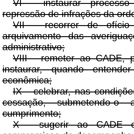
VI - instaurar processo
repressão de infrações da or
VII - recorrer de ofíci
arquivamento das averiguaç
administrativo;
VIII - remeter ao CADE, 
instaurar, quando entende
econômica;
IX - celebrar, nas condiçõ
cessação, submetendo-o
cumprimento;
X - sugerir ao CADE c