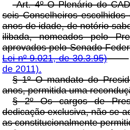
Art. 4º O Plenário do CA
seis Conselheiros escolhidos
anos de idade, de notório sab
ilibada, nomeados pelo Pre
aprovados pelo Sena
Lei nº 9.021, de 30.3.95)
de 2011).
§ 1º O mandato do Presid
anos, permitida uma reconduç
§ 2º Os cargos de Pres
dedicação exclusiva, não se a
as constitucionalmente permiti