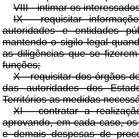
VIII - intimar os interessad
IX - requisitar informaç
autoridades e entidades pú
mantendo o sigilo legal quan
as diligências que se fizere
funções;
X - requisitar dos órgãos d
das autoridades dos Estado
Territórios as medidas necessá
XI - contratar a realizaç
aprovando, em cada caso, os r
e demais despesas de proce