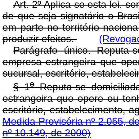
Art. 2º Aplica-se esta lei, 
de que seja signatário o Bras
em parte no território nacio
produzir efeitos.
(Revogad
Parágrafo único. Reputa-s
empresa estrangeira que opere
sucursal, escritório, estabele
o
§ 1
Reputa-se domiciliada
estrangeira que opere ou tenha
escritório, estabelecimento, a
Medida Provisória nº 2.055, d
nº 10.149, de 2000)