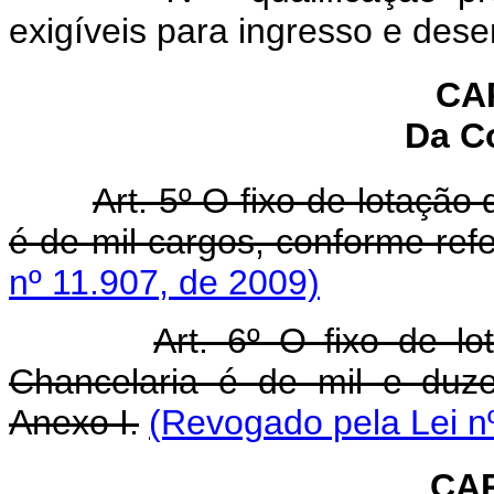
exigíveis para ingresso e dese
CAP
Da C
Art. 5º O fixo de lotação
é de mil cargos, conforme refe
nº 11.907, de 2009)
Art. 6º O fixo de lo
Chancelaria é de mil e duze
Anexo I.
(Revogado pela Lei n
CAP