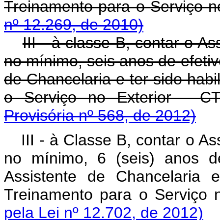
Treinamento para o Serviço n
nº 12.269, de 2010)
III - à classe B, contar o A
no mínimo, seis anos de efetiv
de Chancelaria e ter sido hab
o Serviço no Exterior - 
Provisória nº 568, de 2012)
III - à Classe B, contar o A
no mínimo, 6 (seis) anos de
Assistente de Chancelaria 
Treinamento para o Serviço 
pela Lei nº 12.702, de 2012)