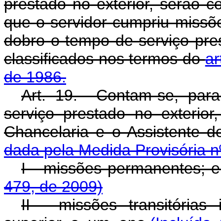
prestado no exterior, serão 
que o servidor cumpriu miss
dobro o tempo de serviço pr
classificados nos termos do
ar
de 1986.
Art. 19. Contam-se, par
serviço prestado no exterio
Chancelaria e o Assistente 
dada pela Medida Provisória n
I - missões permanentes; 
479, de 2009)
II - missões transitórias