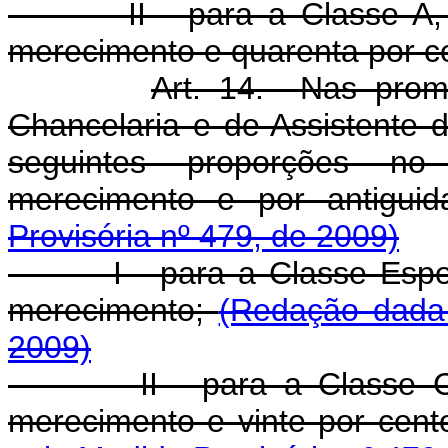
II - para a Classe A, se
merecimento e quarenta por ce
Art. 14. Nas promo
Chancelaria e de Assistente 
seguintes proporções n
merecimento e por antigui
Provisória nº 479, de 2009)
I - para a Classe Especia
merecimento;
(Redação dada 
2009)
II - para a Classe C, oi
merecimento e vinte por cent