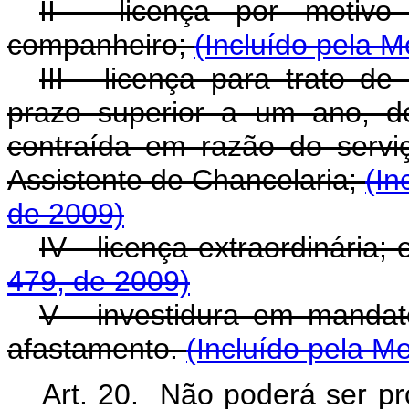
II - licença por motiv
companheiro;
(Incluído pela M
III - licença para trato d
prazo superior a um ano, d
contraída em razão do servi
Assistente de Chancelaria;
(In
de 2009)
IV - licença extraordinária;
479, de 2009)
V - investidura em mandato 
afastamento.
(Incluído pela M
Art. 20. Não poderá ser pr