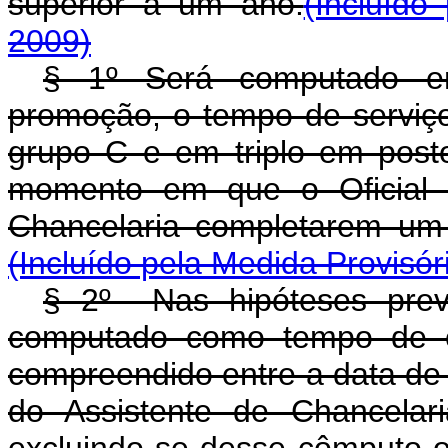
superior a um ano.
(Incluído
2009)
§ 1º Será computado e
promoção, o tempo de serviço
grupo C e em triplo em post
momento em que o Oficial d
Chancelaria completarem um 
(Incluído pela Medida Provisór
§ 2º Nas hipóteses pre
computado como tempo de ef
compreendido entre a data de 
do Assistente de Chancelar
excluindo-se desse cômputo o