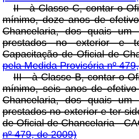
II - à Classe C, contar o O
mínimo, doze anos de efetivo 
Chancelaria, dos quais um 
prestados no exterior e t
Capacitação de Oficial de C
pela Medida Provisória nº 479
III - à Classe B, contar o O
mínimo, seis anos de efetivo 
Chancelaria, dos quais um 
prestados no exterior e ter si
de Oficial de Chancelaria - 
nº 479, de 2009)