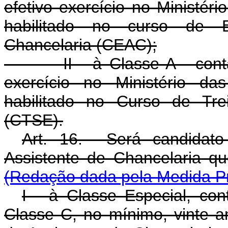
efetivo exercício no Ministéri
habilitado no curso de E
Chancelaria (CEAC);
II - à Classe A - contar,
exercício no Ministério da
habilitado no Curso de Tre
(CTSE).
Art. 16. Será candidat
Assistente de Chancelaria que
(Redação dada pela Medida Pr
I - à Classe Especial, con
Classe C, no mínimo, vinte an