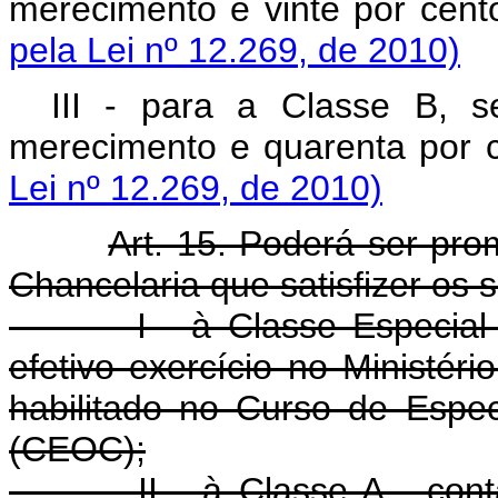
merecimento e vinte por cent
pela Lei nº 12.269, de 2010)
III - para a Classe B, 
merecimento e quarenta por c
Lei nº 12.269, de 2010)
Art. 15. Poderá ser pro
Chancelaria que satisfizer os s
I - à Classe Especial - c
efetivo exercício no Ministéri
habilitado no Curso de Espec
(CEOC);
II - à Classe A - contar,