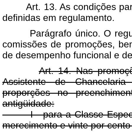
Art. 13. As condições p
definidas em regulamento.
Parágrafo único. O regulam
comissões de promoções, be
de desempenho funcional e de
Art. 14. Nas promoç
Assistente de Chancelaria
proporções no preenchime
antigüidade:
I - para a Classe Especial
merecimento e vinte por cento