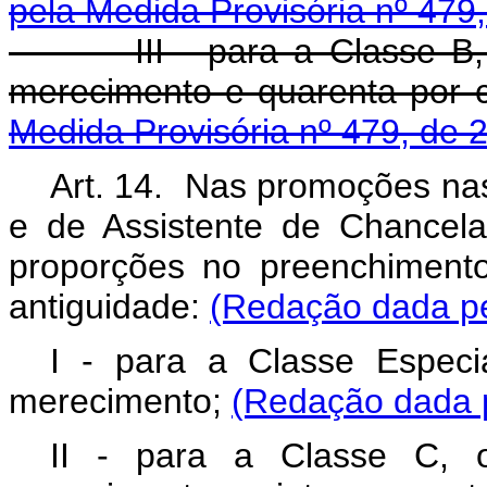
pela Medida Provisória nº 479
III - para a Classe B, se
merecimento e quarenta por c
Medida Provisória nº 479, de 
Art. 14. Nas promoções nas
e de Assistente de Chancela
proporções no preenchiment
antiguidade:
(Redação dada pe
I - para a Classe Espec
merecimento;
(Redação dada p
II - para a Classe C, o