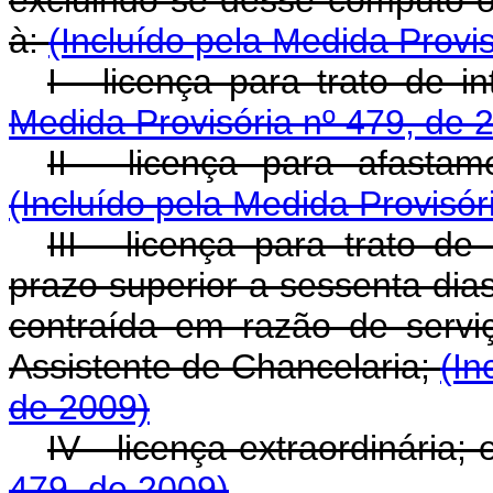
à:
(Incluído pela Medida Provi
I - licença para trato de i
Medida Provisória nº 479, de 
II - licença para afasta
(Incluído pela Medida Provisór
III - licença para trato d
prazo superior a sessenta dia
contraída em razão de servi
Assistente de Chancelaria;
(In
de 2009)
IV - licença extraordinária;
479, de 2009)