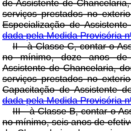
de Assistente de Chancelaria
serviços prestados no exterio
Especialização de Assistent
dada pela Medida Provisória n
II - à Classe C, contar o A
no mínimo, doze anos de e
Assistente de Chancelaria, d
serviços prestados no exterio
Capacitação de Assistente 
dada pela Medida Provisória n
III - à Classe B, contar o A
no mínimo, seis anos de efetiv