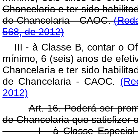
Chancelaria e ter sido habilita
de Chancelaria - CAOC.
(Reda
568, de 2012)
III - à Classe B, contar o O
mínimo, 6 (seis) anos de efetiv
Chancelaria e ter sido habilita
de Chancelaria - CAOC.
(Re
2012)
Art. 16. Poderá ser pro
de Chancelaria que satisfizer o
I - à Classe Especial - c