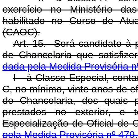
exercício no Ministério da
habilitado no Curso de Atua
(CAOC).
Art. 15. Será candidato à 
de Chancelaria que satisfize
dada pela Medida Provisória n
I - à Classe Especial, cont
C, no mínimo, vinte anos de efe
de Chancelaria, dos quais 
prestados no exterior, e 
Especialização de Oficial de
pela Medida Provisória nº 479