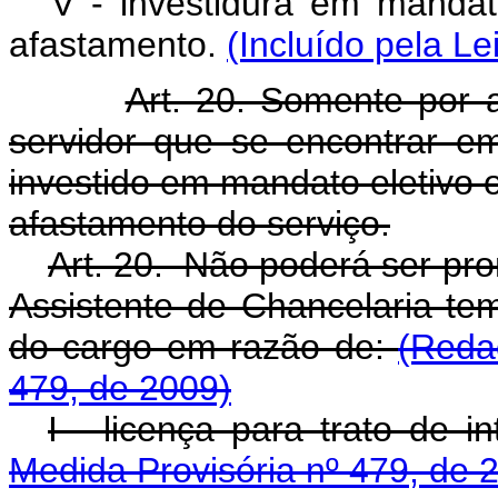
V - investidura em mandato
afastamento.
(Incluído pela Le
Art. 20. Somente por 
servidor que se encontrar em
investido em mandato eletivo ou
afastamento do serviço.
Art. 20. Não poderá ser pro
Assistente de Chancelaria te
do cargo em razão de:
(Reda
479, de 2009)
I - licença para trato de i
Medida Provisória nº 479, de 