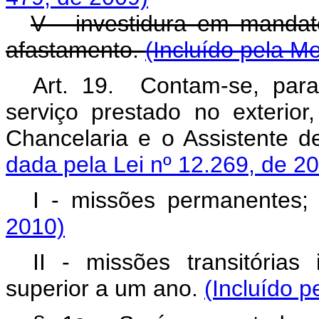
V - investidura em mandato 
afastamento.
(Incluído pela M
Art. 19. Contam-se, par
serviço prestado no exterio
Chancelaria e o Assistente 
dada pela Lei nº 12.269, de 2
I - missões permanentes
2010)
II - missões transitórias
superior a um ano.
(Incluído p