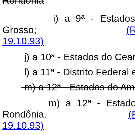
Rondônia
i) a 9ª - Estad
Grosso;
(
19.10.93)
j) a 10ª - Estados do Cear
l) a 11ª - Distrito Federa
m) a 12ª - Estados do A
m) a 12ª - Estad
Rondônia.
(
19.10.93)