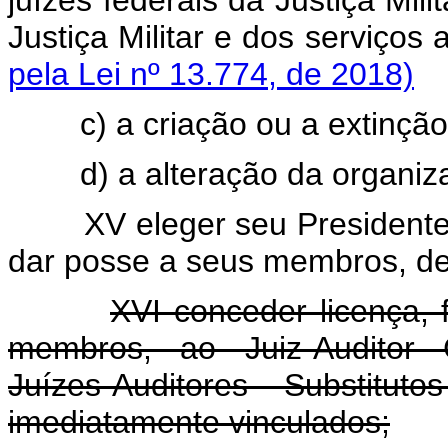
juízes federais da Justiça Mili
Justiça Militar e dos se
pela Lei nº 13.774, de 2018)
c) a criação ou a extinção
d) a alteração da organiza
XV eleger seu Presidente
dar posse a seus membros, de
XVI conceder licença, 
membros, ao Juiz-Auditor C
Juízes-Auditores Substitu
imediatamente vinculados;