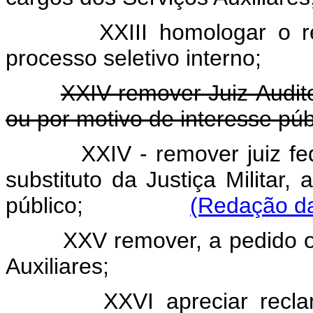
XXIII homologar o r
processo seletivo interno;
XXIV remover Juiz-Audito
ou por motivo de interesse púb
XXIV - remover juiz fed
substituto da Justiça Militar,
público;
(Redação da
XXV remover, a pedido ou
Auxiliares;
XXVI apreciar recl