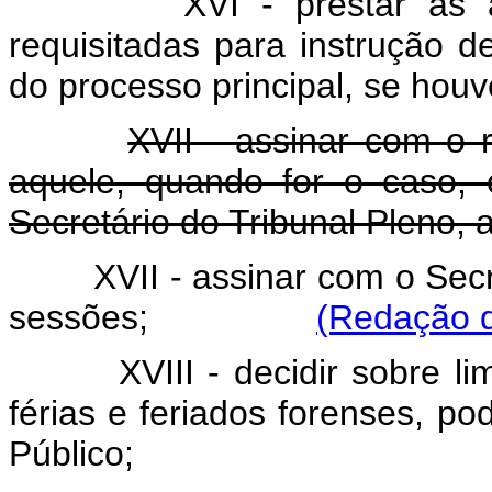
XVI - prestar às a
requisitadas para instrução de
do processo principal, se houv
XVII - assinar com o 
aquele, quando for o caso,
Secretário do Tribunal Pleno, 
XVII - assinar com o Sec
sessões;
(Redação d
XVIII - decidir sobre 
férias e feriados forenses, po
Público;