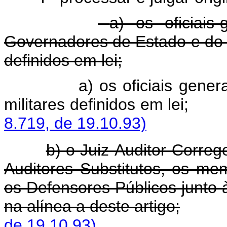
a) os oficiais
Governadores de Estado e do Di
definidos em lei;
a) os oficiais gene
militares definidos 
8.719, de 19.10.93)
b) o Juiz-Auditor Correg
Auditores Substitutos, os mem
os Defensores Públicos junto à 
na alínea a deste artigo;
de 19.10.93)