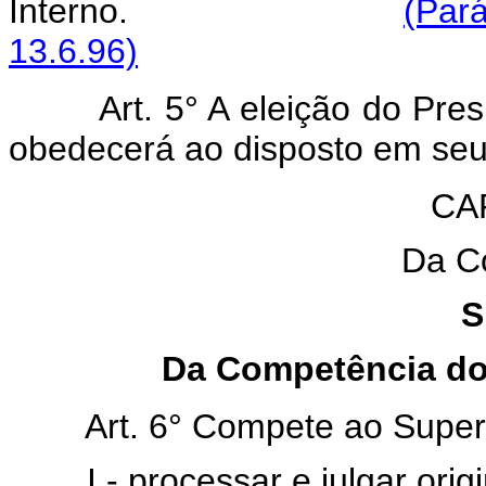
Interno.
(Pará
13.6.96)
Art. 5° A eleição do Pre
obedecerá ao disposto em seu 
CAP
Da C
S
Da Competência do 
Art. 6° Compete ao Superio
I - processar e julgar ori