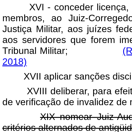
XVI - conceder licença,
membros, ao Juiz-Corregedor
Justiça Militar, aos juízes fed
aos servidores que forem im
Tribunal Militar;
(R
2018)
XVII aplicar sanções disc
XVIII deliberar, para ef
de verificação de invalidez de
XIX nomear Juiz-Audi
critérios alternados de antigü