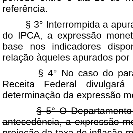
referência.
§ 3° Interrompida a apuraçã
do IPCA, a expressão monetá
base nos indicadores dispo
relação àqueles apurados por i
§ 4° No caso do parágraf
Receita Federal divulgar
determinação da expressão mon
§ 5° O Departamento 
antecedência, a expressão mo
projeção da taxa de inflação m