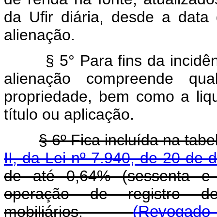
da Ufir diária, desde a dat
alienação.
§ 5° Para fins da incidê
alienação compreende qua
propriedade, bem como a liq
título ou aplicação.
§ 6º Fica incluída na tabe
II, da Lei nº 7.940, de 20 de
de até 0,64% (sessenta e 
operação de registro d
mobiliários.
(Revogado p