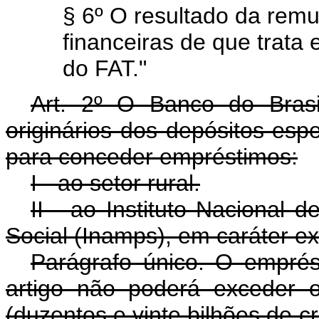
§ 6º O resultado da remu
financeiras de que trata e
do FAT."
Art. 2º O Banco do Brasil
originários dos depósitos espec
para conceder empréstimos:
I - ao setor rural.
II - ao Instituto Nacional 
Social (Inamps), em caráter ex
Parágrafo único. O emprést
artigo não poderá exceder 
(duzentos e vinte bilhões de c