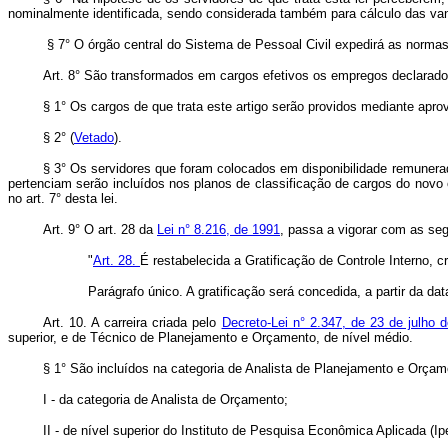
nominalmente identificada, sendo considerada também para cálculo das va
§ 7° O órgão central do Sistema de Pessoal Civil expedirá as normas 
Art. 8° São transformados em cargos efetivos os empregos declarado
§ 1° Os cargos de que trata este artigo serão providos mediante apr
§ 2° (
Vetado
).
§ 3° Os servidores que foram colocados em disponibilidade remunera
pertenciam serão incluídos nos planos de classificação de cargos do novo
no art. 7° desta lei.
Art. 9° O art. 28 da
Lei n° 8.216, de 1991
, passa a vigorar com as seg
"
Art. 28.
É restabelecida a Gratificação de Controle Interno, c
Parágrafo único. A gratificação será concedida, a partir da da
Art. 10. A carreira criada pelo
Decreto-Lei n° 2.347, de 23 de julho 
superior, e de Técnico de Planejamento e Orçamento, de nível médi
§ 1° São incluídos na categoria de Analista de Planejamento e Orçam
I - da categoria de Analista de Orçamento;
II - de nível superior do Instituto de Pesquisa Econômica Aplicada (Ip