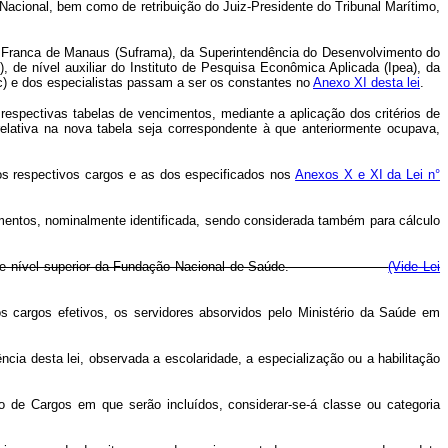
 Nacional, bem como de retribuição do Juiz-Presidente do Tribunal Marítimo,
a Franca de Manaus (Suframa), da Superintendência do Desenvolvimento do
de nível auxiliar do Instituto de Pesquisa Econômica Aplicada (Ipea), da
) e dos especialistas passam a ser os constantes no
Anexo XI desta lei
.
respectivas tabelas de vencimentos, mediante a aplicação dos critérios de
elativa na nova tabela seja correspondente à que anteriormente ocupava,
aos respectivos cargos e as dos especificados nos
Anexos X e XI da Lei n°
cimentos, nominalmente identificada, sendo considerada também para cálculo
fetivo de nível superior da Fundação Nacional de Saúde.
(Vide Lei
s cargos efetivos, os servidores absorvidos pelo Ministério da Saúde em
cia desta lei, observada a escolaridade, a especialização ou a habilitação
o de Cargos em que serão incluídos, considerar-se-á classe ou categoria