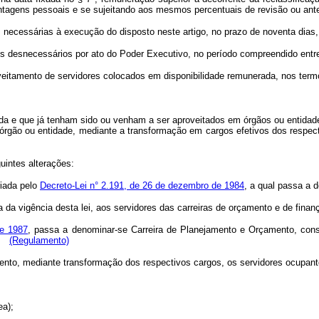
ntagens pessoais e se sujeitando aos mesmos percentuais de revisão ou an
necessárias à execução do disposto neste artigo, no prazo de noventa dias, 
s desnecessários por ato do Poder Executivo, no período compreendido entr
oveitamento de servidores colocados em disponibilidade remunerada, nos ter
da e que já tenham sido ou venham a ser aproveitados em órgãos ou entidade
 órgão ou entidade, mediante a transformação em cargos efetivos dos respec
uintes alterações:
riada pelo
Decreto-Lei n° 2.191, de 26 de dezembro de 1984
, a qual passa a 
ta da vigência desta lei, aos servidores das carreiras de orçamento e de finan
de 1987
, passa a denominar-se Carreira de Planejamento e Orçamento, cons
o.
(Regulamento)
ento, mediante transformação dos respectivos cargos, os servidores ocupant
ea);