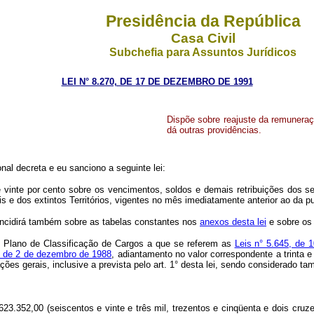
Presidência da República
Casa Civil
Subchefia para Assuntos Jurídicos
LEI N° 8.270, DE 17 DE DEZEMBRO DE 1991
Dispõe sobre reajuste da remuneraçã
dá outras providências.
al decreta e eu sanciono a seguinte lei:
e vinte por cento sobre os vencimentos, soldos e demais retribuições dos ser
s e dos extintos Territórios, vigentes no mês imediatamente anterior ao da pu
o incidirá também sobre as tabelas constantes nos
anexos desta lei
e sobre os 
o Plano de Classificação de Cargos a que se referem as
Leis n° 5.645, de
6, de 2 de dezembro de 1988
, adiantamento no valor correspondente a trinta 
pações gerais, inclusive a prevista pelo art. 1° desta lei, sendo considerad
623.352,00 (seiscentos e vinte e três mil, trezentos e cinqüenta e dois cruze