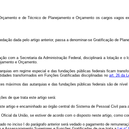
Orçamento e de Técnico de Planejamento e Orçamento os cargos vagos exi
redação dada pelo artigo anterior, passa a denominar-se Gratificação de Pla
ão com a Secretaria da Administração Federal, disciplinará a lotação e o l
nejamento e Orçamento.
tarquias em regime especial e das fundações públicas federais ficam tran
tidades transformados em Funções Gratificadas disciplinadas no
art. 26 da L
entes máximos das autarquias e das fundações públicas federais são de nív
es de que trata este artigo será:
ste artigo e encaminhado ao órgão central do Sistema de Pessoal Civil para ap
o Oficial da União, se estiver de acordo com o disposto neste artigo, como co
 fixado no inciso I do parágrafo anterior será vedado o pagamento de remuner
o e Assessoramento Superiores e Funções Gratificadas de que trata a
Lei n°