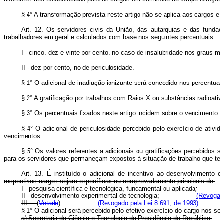
§ 4° A transformação prevista neste artigo não se aplica aos cargos e
Art. 12. Os servidores civis da União, das autarquias e das funda
trabalhadores em geral e calculados com base nos seguintes percentuais:
I - cinco, dez e vinte por cento, no caso de insalubridade nos graus
II - dez por cento, no de periculosidade.
§ 1° O adicional de irradiação ionizante será concedido nos perc
§ 2° A gratificação por trabalhos com Raios X ou substâncias radioat
§ 3° Os percentuais fixados neste artigo incidem sobre o vencimento 
§ 4° O adicional de periculosidade percebido pelo exercício de ati
vencimentos.
§ 5° Os valores referentes a adicionais ou gratificações percebidos
para os servidores que permaneçam expostos à situação de trabalho que t
Art. 13. É instituído o adicional de incentivo ao desenvolvimento
respectivos cargos sejam específicas ou comprovadamente principais de:
I - pesquisa científica e tecnológica, fundamental ou aplicada
;
II - desenvolvimento experimental de tecnologia;
(Revoga
III -
(
Vetado
).
(Revogado pela Lei 8.691, de 1993)
§ 1° O adicional será percebido pelo efetivo exercício do cargo nos s
a) Secretaria da Ciência e Tecnologia da Presidência da República;