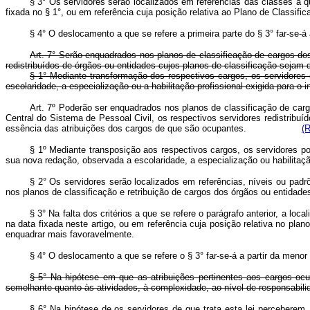
§ 3° Os servidores serão localizados em referências das classes a 
fixada no § 1°, ou em referência cuja posição relativa ao Plano de Classif
§ 4° O deslocamento a que se refere a primeira parte do § 3° far-se-á
Art. 7° Serão enquadrados nos planos de classificação de cargos dos
redistribuídos de órgãos ou entidades cujos planos de classificação sejam 
§ 1° Mediante transformação dos respectivos cargos, os servidores 
escolaridade, a especialização ou a habilitação profissional exigida para 
Art. 7º Poderão ser enquadrados nos planos de classificação de carg
Central do Sistema de Pessoal Civil, os respectivos servidores redistrib
essência das atribuições dos cargos de que são ocupantes.
(
§ 1º Mediante transposição aos respectivos cargos, os servidores po
sua nova redação, observada a escolaridade, a especialização ou hab
§ 2° Os servidores serão localizados em referências, níveis ou padr
nos planos de classificação e retribuição de cargos dos órgãos ou entidad
§ 3° Na falta dos critérios a que se refere o parágrafo anterior, a 
na data fixada neste artigo, ou em referência cuja posição relativa no pla
enquadrar mais favoravelmente.
§ 4° O deslocamento a que se refere o § 3° far-se-á a partir da menor 
§ 5° Na hipótese em que as atribuições pertinentes aos cargos ocu
semelhante quanto às atividades, à complexidade, ao nível de responsabili
§ 6° Na hipótese de os servidores de que trata esta lei perceberem,