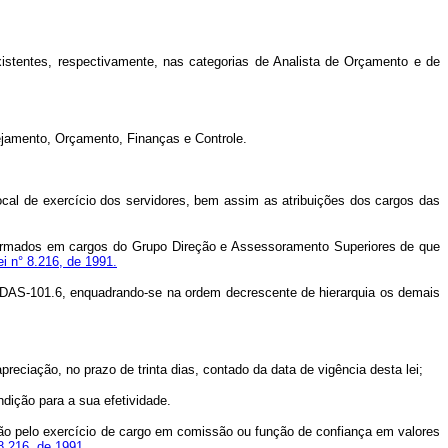
stentes, respectivamente, nas categorias de Analista de Orçamento e de
nejamento, Orçamento, Finanças e Controle.
ocal de exercício dos servidores, bem assim as atribuições dos cargos das
sformados em cargos do Grupo Direção e Assessoramento Superiores de que
ei n° 8.216, de 1991.
el DAS-101.6, enquadrando-se na ordem decrescente de hierarquia os demais
reciação, no prazo de trinta dias, contado da data de vigência desta lei;
ndição para a sua efetividade.
ação pelo exercício de cargo em comissão ou função de confiança em valores
 8.216, de 1991.