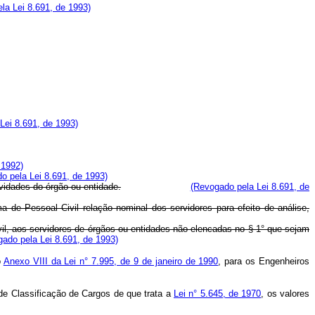
la Lei 8.691, de 1993)
Lei 8.691, de 1993)
 1992)
o pela Lei 8.691, de 1993)
vidades do órgão ou entidade.
(Revogado pela Lei 8.691, de
a de Pessoal Civil relação nominal dos servidores para efeito de análise,
ivil, aos servidores de órgãos ou entidades não elencadas no § 1° que sejam
ado pela Lei 8.691, de 1993)
o
Anexo VIII da Lei n° 7.995, de 9 de janeiro de 1990
, para os Engenheiros
de Classificação de Cargos de que trata a
Lei n° 5.645, de 1970
, os valores