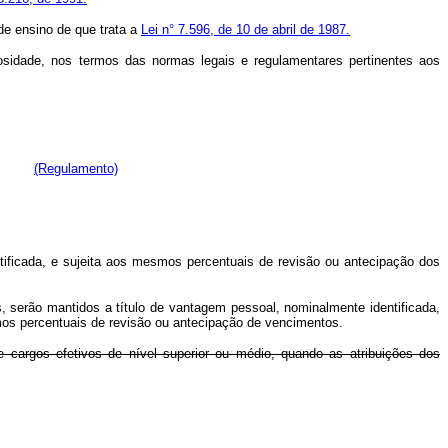
 de ensino de que trata a
Lei n° 7.596, de 10 de abril de 1987.
ulosidade, nos termos das normas legais e regulamentares pertinentes aos
mento.
(Regulamento)
ntificada, e sujeita aos mesmos percentuais de revisão ou antecipação dos
, serão mantidos a título de vantagem pessoal, nominalmente identificada,
mos percentuais de revisão ou antecipação de vencimentos.
de cargos efetivos de nível superior ou médio, quando as atribuições dos