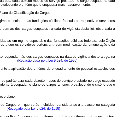
ncia para cada dezoito meses de serviço prestado no cargo ocupado na data
prevalecendo o critério que o enquadrar mais favoravelmente.
 Plano de Classificação de Cargos.
gime especial, e das fundações públicas federais os respectivos servidores
tas com as dos cargos ocupados na data de vigência desta lei, observada a
uídas as em regime especial, e das fundações públicas federais, pelo Órgão
ueles a que os servidores pertenciam, sem modificação da remuneração e da
 correspondam às dos cargos ocupados na data de vigência deste artigo, na
categorias.
(Redação dada pela Lei 9.624, de 1998)
iante a aplicação dos critérios de enquadramento de pessoal estabelecidos
ível ou padrão para cada dezoito meses de serviço prestado no cargo ocupado
ndente à ocupada no plano de cargos anterior, prevalecendo o critério que o
novo plano.
 de Cargos em que serão incluídos, considerar-se-á a classe ou categoria
(Revogado pela Lei 9.624, de 1998)
o, ser-lhes-á assegurada a diferença a título de diferença de vencimentos,