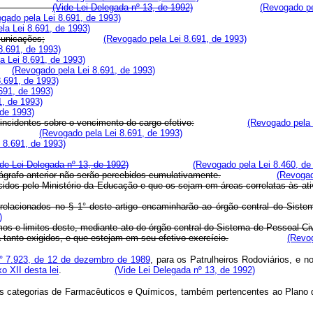
ecnológico;
(Vide Lei Delegada nº 13, de 1992)
(Revogado pe
gado pela Lei 8.691, de 1993)
la Lei 8.691, de 1993)
municações;
(Revogado pela Lei 8.691, de 1993)
8.691, de 1993)
a Lei 8.691, de 1993)
(Revogado pela Lei 8.691, de 1993)
.691, de 1993)
691, de 1993)
1, de 1993)
 de 1993)
incidentes sobre o vencimento do cargo efetivo:
(Revogado pela 
(Revogado pela Lei 8.691, de 1993)
 8.691, de 1993)
ide Lei Delegada nº 13, de 1992)
(Revogado pela Lei 8.460, de
rágrafo anterior não serão percebidos cumulativamente.
(Revogad
idos pelo Ministério da Educação e que os sejam em áreas correlatas às ati
relacionados no § 1° deste artigo encaminharão ao órgão central do Sistem
)
rmos e limites deste, mediante ato do órgão central do Sistema de Pessoal C
 tanto exigidos, e que estejam em seu efetivo exercício.
(Revog
° 7.923, de 12 de dezembro de 1989
, para os Patrulheiros Rodoviários, e n
o XII desta lei
.
(Vide Lei Delegada nº 13, de 1992)
 das categorias de Farmacêuticos e Químicos, também pertencentes ao Plano 