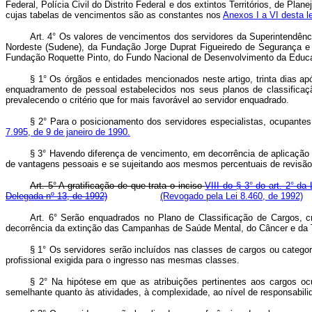
Federal, Polícia Civil do Distrito Federal e dos extintos Territórios, de 
cujas tabelas de vencimentos são as constantes nos
Anexos I a VI desta le
Art. 4° Os valores de vencimentos dos servidores da Superintendê
Nordeste (Sudene), da Fundação Jorge Duprat Figueiredo de Segurança e M
Fundação Roquette Pinto, do Fundo Nacional de Desenvolvimento da Educa
§ 1° Os órgãos e entidades mencionados neste artigo, trinta dias ap
enquadramento de pessoal estabelecidos nos seus planos de classificaçã
prevalecendo o critério que for mais favorável ao servidor enquadrado.
§ 2° Para o posicionamento dos servidores especialistas, ocupantes
7.995, de 9 de janeiro de 1990.
§ 3° Havendo diferença de vencimento, em decorrência de aplicação d
de vantagens pessoais e se sujeitando aos mesmos percentuais de revisã
Art. 5° A gratificação de que trata o inciso
VIII do § 3° do art. 2° da
Delegada nº 13, de 1992)
(Revogado pela Lei 8.460, de 1992)
Art. 6° Serão enquadrados no Plano de Classificação de Cargos, c
decorrência da extinção das Campanhas de Saúde Mental, do Câncer e da 
§ 1° Os servidores serão incluídos nas classes de cargos ou categor
profissional exigida para o ingresso nas mesmas classes.
§ 2° Na hipótese em que as atribuições pertinentes aos cargos oc
semelhante quanto às atividades, à complexidade, ao nível de responsabilid