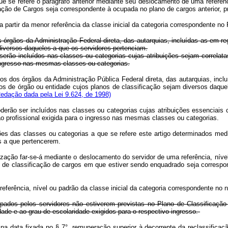
que se refere o parágrafo anterior mediante seu deslocamento de uma referê
icação de Cargos seja correspondente à ocupada no plano de cargos anterior, 
 a partir da menor referência da classe inicial da categoria correspondente no
 órgãos da Administração Federal direta, das autarquias, incluídas as em re
diversos daqueles a que os servidores pertenciam.
serão incluídos nas classes ou categorias cujas atribuições sejam correla
o ingresso nas mesmas classes ou categorias.
os dos órgãos da Administração Pública Federal direta, das autarquias, incl
uídos de órgão ou entidade cujos planos de classificação sejam diversos daq
Redação dada pela Lei 9.624, de 1998)
derão ser incluídos nas classes ou categorias cujas atribuições essenciais
ilitação profissional exigida para o ingresso nas mesmas classes ou 
ões das classes ou categorias a que se refere este artigo determinados med
es a que pertencerem.
localização far-se-á mediante o deslocamento do servidor de uma referência, n
no de classificação de cargos em que estiver sendo enquadrado seja correspo
referência, nível ou padrão da classe inicial da categoria correspondente no 
pados pelos servidores não estiverem previstas no Plano de Classificação
dade e ao grau de escolaridade exigidos para o respectivo ingresso.
 na data fixada no § 7°, remuneração superior à decorrente da reclassificaçã