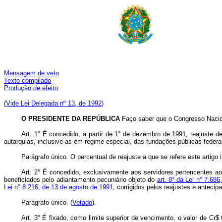
Mensagem de veto
Texto compilado
Produção de e
feito
(Vide Lei Delegada nº 13, de 1992)
O PRESIDENTE DA REPÚBLICA
Faço saber que o Congresso Nacion
Art. 1° É concedido, a partir de 1° de dezembro de 1991, reajuste d
autarquias, inclusive as em regime especial, das fundações públicas federai
Parágrafo único. O percentual de reajuste a que se refere este artig
Art. 2° É concedido, exclusivamente aos servidores pertencentes a
beneficiados pelo adiantamento pecuniário objeto do
art. 8° da Lei n° 7.68
Lei n° 8.216, de 13 de agosto de 1991
, corrigidos pelos reajustes e anteci
Parágrafo único. (
Vetado
).
Art. 3° É fixado, como limite superior de vencimento, o valor de Cr$ 