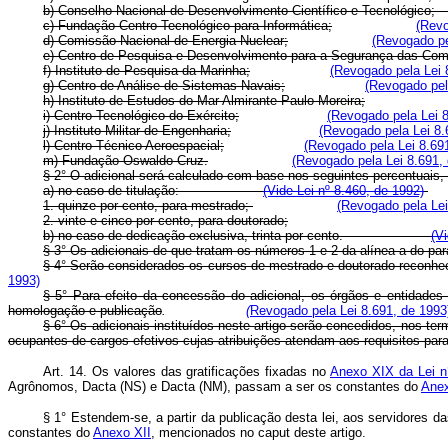
b) Conselho Nacional de Desenvolvimento Científico e T
c) Fundação Centro Tecnológico para Informática;
(Revo
d) Comissão Nacional de Energia Nuclear;
(Revogado pe
e) Centro de Pesquisa e Desenvolvimento para a Segurança das Co
f) Instituto de Pesquisa da Marinha;
(Revogado pela Lei 
g) Centro de Análise de Sistemas Navais;
(Revogado pel
h) Instituto de Estudos do Mar Almirante Paulo Moreira;
i) Centro Tecnológico do Exército;
(Revogado pela Lei 8
j) Instituto Militar de Engenharia;
(Revogado pela Lei 8.
l) Centro Técnico Aeroespacial;
(Revogado pela Lei 8.69
m) Fundação Oswaldo Cruz.
(Revogado pela Lei 8.691,
§ 2° O adicional será calculado com base nos seguintes percentuais, 
a) no caso de titulação:
(Vide Lei nº 8.460, de 1992)
1. quinze por cento, para mestrado;
(Revogado pela Lei
2. vinte e cinco por cento, para doutorado;
b) no caso de dedicação exclusiva, trinta por cento.
(V
§ 3° Os adicionais de que tratam os números 1 e 2 da alínea a do pa
§ 4° Serão considerados os cursos de mestrado e doutorado reconhec
1993)
§ 5° Para efeito da concessão do adicional, os órgãos e entidades 
homologação e publicação
.
(
Revogado pela Lei 8.691, de 1993
§ 6° Os adicionais instituídos neste artigo serão concedidos, nos te
ocupantes de cargos efetivos cujas atribuições atendam aos requisitos para
Art. 14. Os valores das gratificações fixadas no
Anexo XIX da Lei n
Agrônomos, Dacta (NS) e Dacta (NM), passam a ser os constantes do
Anex
§ 1° Estendem-se, a partir da publicação desta lei, aos servidores
constantes do
Anexo XII
, mencionados no caput deste artigo.