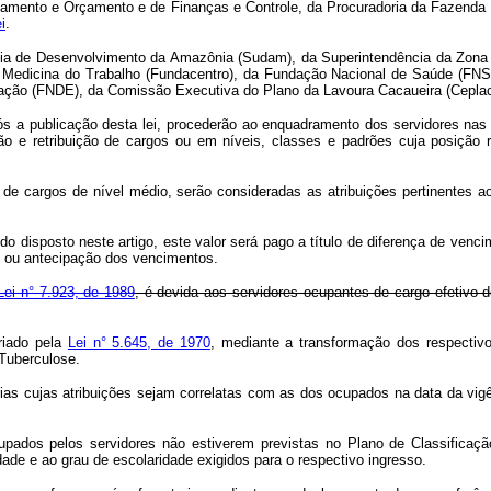
Planejamento e Orçamento e de Finanças e Controle, da Procuradoria da Fazenda
i
.
ncia de Desenvolvimento da Amazônia (Sudam), da Superintendência da Zon
edicina do Trabalho (Fundacentro), da Fundação Nacional de Saúde (FNS), 
ção (FNDE), da Comissão Executiva do Plano da Lavoura Cacaueira (Ceplac
ós a publicação desta lei, procederão ao enquadramento dos servidores nas 
o e retribuição de cargos ou em níveis, classes e padrões cuja posição r
 de cargos de nível médio, serão consideradas as atribuições pertinentes 
o disposto neste artigo, este valor será pago a título de diferença de ven
o ou antecipação dos vencimentos.
 Lei n° 7.923, de 1989
, é devida aos servidores ocupantes de cargo e
riado pela
Lei n° 5.645, de 1970
, mediante a transformação dos respectivo
Tuberculose.
ias cujas atribuições sejam correlatas com as dos ocupados na data da vigên
upados pelos servidores não estiverem previstas no Plano de Classificaçã
ade e ao grau de escolaridade exigidos para o respectivo ingresso.