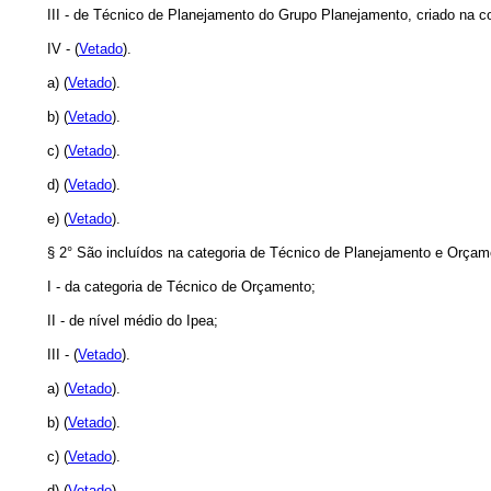
III - de Técnico de Planejamento do Grupo Planejamento, criado na 
IV - (
Vetado
).
a) (
Vetado
).
b) (
Vetado
).
c) (
Vetado
).
d) (
Vetado
).
e) (
Vetado
).
§ 2° São incluídos na categoria de Técnico de Planejamento e Orçam
I - da categoria de Técnico de Orçamento;
II - de nível médio do Ipea;
III - (
Vetado
).
a) (
Vetado
).
b) (
Vetado
).
c) (
Vetado
).
d) (
Vetado
).