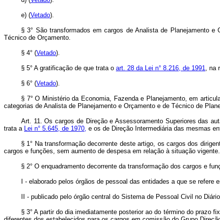
e) (
Vetado
).
§ 3° São transformados em cargos de Analista de Planejamento e 
Técnico de Orçamento.
§ 4° (
Vetado
).
§ 5° A gratificação de que trata o
art. 28 da Lei n° 8.216, de 1991
, na 
§ 6° (
Vetado
).
§ 7° O Ministério da Economia, Fazenda e Planejamento, em articulaç
categorias de Analista de Planejamento e Orçamento e de Técnico de Pla
Art. 11. Os cargos de Direção e Assessoramento Superiores das au
trata a
Lei n° 5.645, de 1970,
e os de Direção Intermediária das mesmas en
§ 1° Na transformação decorrente deste artigo, os cargos dos dirig
cargos e funções, sem aumento de despesa em relação à situação vigente.
§ 2° O enquadramento decorrente da transformação dos cargos e funçõ
I - elaborado pelos órgãos de pessoal das entidades a que se refere e
II - publicado pelo órgão central do Sistema de Pessoal Civil no Diári
§ 3° A partir do dia imediatamente posterior ao do término do prazo
diferentes dos estabelecidos para os cargos em comissão do Grupo Direçã