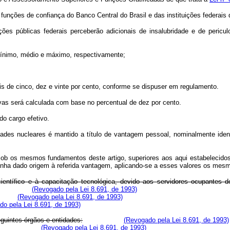
 funções de confiança do Banco Central do Brasil e das instituições federais
ções públicas federais perceberão adicionais de insalubridade e de peric
 mínimo, médio e máximo, respectivamente;
entuais de cinco, dez e vinte por cento, conforme se dispuser em regula
ivas será calculada com base no percentual de dez por cento.
do cargo efetivo.
vidades nucleares é mantido a título de vantagem pessoal, nominalmente ide
 sob os mesmos fundamentos deste artigo, superiores aos aqui estabelecidos
enha dado origem à referida vantagem, aplicando-se a esses valores os mes
 científico e à capacitação tecnológica, devido aos servidores ocupantes 
(Revogado pela Lei 8.691, de 1993)
(Revogado pela Lei 8.691, de 1993)
do pela Lei 8.691, de 1993)
eguintes órgãos e entidades:
(Revogado pela Lei 8.691, de 1993)
(Revogado pela Lei 8.691, de 1993)