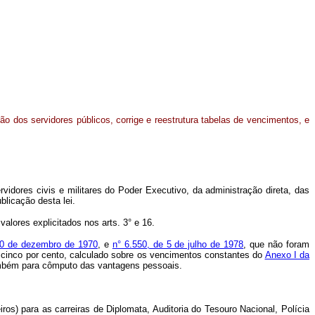
o dos servidores públicos, corrige e reestrutura tabelas de vencimentos, e
vidores civis e militares do Poder Executivo, da administração direta, das
blicação desta lei.
valores explicitados nos arts. 3° e 16.
 10 de dezembro de 1970
, e
n° 6.550, de 5 de julho de 1978
, que não foram
e cinco por cento, calculado sobre os vencimentos constantes do
Anexo I da
o também para cômputo das vantagens pessoais.
iros) para as carreiras de Diplomata, Auditoria do Tesouro Nacional, Polícia