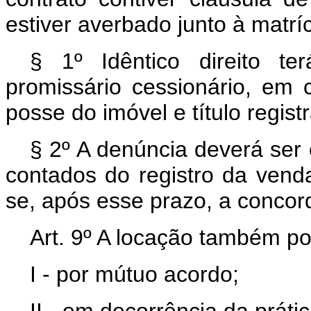
estiver averbado junto à matrí
§ 1º Idêntico direito t
promissário cessionário, em 
posse do imóvel e título regis
§ 2º A denúncia deverá ser 
contados do registro da ven
se, após esse prazo, a conco
Art. 9º A locação também po
I - por mútuo acordo;
II - em decorrência da prátic