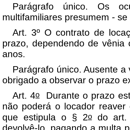
Parágrafo único. Os ocu
multifamiliares presumem
-
se 
Art. 3º O contrato de loca
prazo, dependendo de vênia c
anos.
Parágrafo único. Ausente a 
obrigado a observar o prazo e
o
Art. 4
Durante o prazo esti
não poderá o locador reaver
o
que estipula o § 2
do art. 
devolvê-lo, pagando a multa p