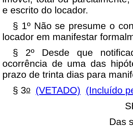
e escrito do locador.
§ 1º Não se presume o con
locador em manifestar formal
§ 2º Desde que notificad
ocorrência de uma das hipóte
prazo de trinta dias para mani
o
§ 3
(VETADO)
(Incluído p
S
Das 