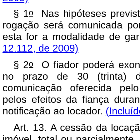
o
§ 1
Nas hipóteses prevista
rogação será comunicada por 
esta for a modalidade de gara
12.112, de 2009)
o
§ 2
O fiador poderá exone
no prazo de 30 (trinta) 
comunicação oferecida pelo
pelos efeitos da fiança dura
notificação ao locador.
(Incluí
Art. 13. A cessão da locaç
imóvel, total ou parcialment