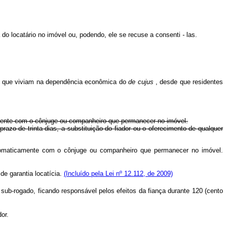
do locatário no imóvel ou, podendo, ele se recuse a consenti
-
las.
oas que viviam na dependência econômica do
de
cujus
, desde que residentes
camente com o cônjuge ou companheiro que permanecer no imóvel.
prazo de trinta dias, a substituição do fiador ou o oferecimento de qualquer
automaticamente com o cônjuge ou companheiro que permanecer no imóvel.
de garantia locatícia.
(Incluído pela Lei nº 12.112, de 2009)
sub-rogado, ficando responsável pelos efeitos da fiança durante 120 (cento
or.