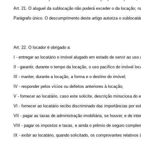
Art. 21. O aluguel da sublocação não poderá exceder o da locação; na
Parágrafo único. O descumprimento deste artigo autoriza o sublocatári
Art. 22. O locador é obrigado a:
I - entregar ao locatário o imóvel alugado em estado de servir ao uso 
II - garantir, durante o tempo da locação, o uso pacífico do imóvel loc
III - manter, durante a locação, a forma e o destino do imóvel;
IV - responder pelos vícios ou defeitos anteriores à locação;
V - fornecer ao locatário, caso este solicite, descrição minuciosa do
VI - fornecer ao locatário recibo discriminado das importâncias por e
VII - pagar as taxas de administração imobiliária, se houver, e de i
VIII - pagar os impostos e taxas, e ainda o prêmio de seguro complem
IX - exibir ao locatário, quando solicitado, os comprovantes relativo