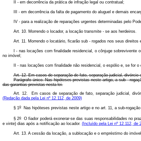
II - em decorrência da prática de infração legal ou contratual;
III - em decorrência da falta de pagamento do aluguel e demais encar
IV - para a realização de reparações urgentes determinadas pelo Po
Art. 10. Morrendo o locador, a locação transmite
-
se aos herdeiros.
Art. 11. Morrendo o locatário, ficarão sub
-
rogados nos seus direitos 
I - nas locações com finalidade residencial, o cônjuge sobreviven
no imóvel;
II - nas locações com finalidade não residencial, o espólio e, se for 
Art. 12. Em casos de separação de fato, separação judicial, divórc
Parágrafo único. Nas hipóteses previstas neste artigo, a sub
-
rogaçã
das garantias previstas nesta lei.
Art. 12. Em casos de separação de fato, separação judicial, divó
(Redação dada pela Lei nº 12.112, de 2009)
o
§ 1
Nas hipóteses previstas neste artigo e no art. 11, a sub-rogação 
o
§ 2
O fiador poderá exonerar-se das suas responsabilidades no prazo
e vinte) dias após a notificação ao locador.
(Incluído pela Lei nº 12.112, de 
Art. 13. A cessão da locação, a sublocação e o empréstimo do imóvel