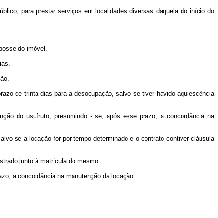
úblico, para prestar serviços em localidades diversas daquela do início do
 posse do imóvel.
ias.
ção.
prazo de trinta dias para a desocupação, salvo se tiver havido aquiescência
tinção do usufruto, presumindo
-
se, após esse prazo, a concordância na
alvo se a locação for por tempo determinado e o contrato contiver cláusula
gistrado junto à matrícula do mesmo.
azo, a concordância na manutenção da locação.