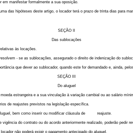
r em manifestar formalmente a sua oposição.
 uma das hipóteses deste artigo, o locador terá o prazo de trinta dias para m
SEÇÃO II
Das sublocações
elativas às locações.
, resolvem
-
se as sublocações, assegurado o direito de indenização do subloca
portância que dever ao sublocador, quando este for demandado e, ainda, pelo
SEÇÃO III
Do aluguel
 moeda estrangeira e a sua vinculação à variação cambial ou ao salário míni
ios de reajustes previstos na legislação específica.
 o aluguel, bem como inserir ou modificar cláusula de reajuste.
 vigência do contrato ou do acordo anteriormente realizado, poderão pedir rev
o locador não poderá exigir o pagamento antecipado do aluguel.