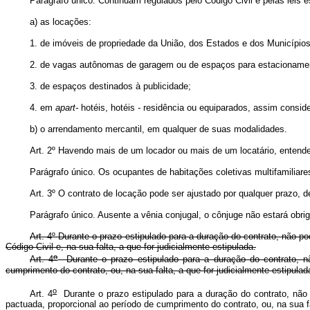
Parágrafo único. Continuam regulados pelo Código Civil e pelas leis e
a) as locações:
1. de imóveis de propriedade da União, dos Estados e dos Municípios
2. de vagas autônomas de garagem ou de espaços para estacionamen
3. de espaços destinados à publicidade;
4. em
apart-
hotéis, hotéis
-
residência ou equiparados, assim conside
b) o arrendamento mercantil, em qualquer de suas modalidades.
Art. 2º Havendo mais de um locador ou mais de um locatário, entend
Parágrafo único. Os ocupantes de habitações coletivas multifamilia
Art. 3º O contrato de locação pode ser ajustado por qualquer prazo, d
Parágrafo único. Ausente a vênia conjugal, o cônjuge não estará obri
Art. 4º Durante o prazo estipulado para a duração do contrato, não po
Código Civil e, na sua falta, a que for judicialmente estipulada.
o
Art. 4
Durante o prazo estipulado para a duração do contrato, nã
cumprimento do contrato, ou, na sua falta, a que for judicialmente estip
o
Art. 4
Durante o prazo estipulado para a duração do contrato, não
pactuada, proporcional ao período de cumprimento do contrato, ou, na sua fa