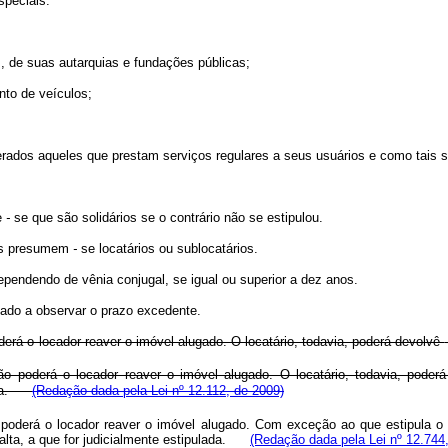
speciais:
, de suas autarquias e fundações públicas;
to de veículos;
rados aqueles que prestam serviços regulares a seus usuários e como tais s
e
-
se que são solidários se o contrário não se estipulou.
res presumem
-
se locatários ou sublocatários.
ependendo de vênia conjugal, se igual ou superior a dez anos.
gado a observar o prazo excedente.
derá o locador reaver o imóvel alugado. O locatário, todavia, poderá devolvê
o poderá o locador reaver o imóvel alugado. O locatário, todavia, poderá
ulada.
(Redação dada pela Lei nº 12.112, de 2009)
 poderá o locador reaver o imóvel alugado. Com exceção ao que estipula o
lta, a que for judicialmente estipulada.
(Redação dada pela Lei nº 12.744