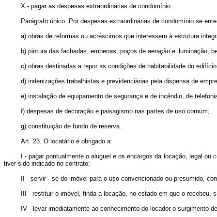
X - pagar as despesas extraordinárias de condomínio.
Parágrafo único. Por despesas extraordinárias de condomínio se ente
a) obras de reformas ou acréscimos que interessem à estrutura integr
b) pintura das fachadas, empenas, poços de aeração e iluminação, 
c) obras destinadas a repor as condições de habitabilidade do edifício
d) indenizações trabalhistas e previdenciárias pela dispensa de empre
e) instalação de equipamento de segurança e de incêndio, de telefoni
f) despesas de decoração e paisagismo nas partes de uso comum;
g) constituição de fundo de reserva.
Art. 23. O locatário é obrigado a:
I - pagar pontualmente o aluguel e os encargos da locação, legal ou c
tiver sido indicado no contrato;
II - servir
-
se do imóvel para o uso convencionado ou presumido, comp
III - restituir o imóvel, finda a locação, no estado em que o recebeu,
IV - levar imediatamente ao conhecimento do locador o surgimento de