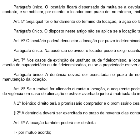
Parágrafo único. O locatário ficará dispensado da multa se a devolu
contrato, e se notificar, por escrito, o locador com prazo de, no mínimo, tri
Art. 5º Seja qual for o fundamento do término da locação, a ação do l
Parágrafo único. O disposto neste artigo não se aplica se a locação
Art. 6º O locatário poderá denunciar a locação por prazo indeterminad
Parágrafo único. Na ausência do aviso, o locador poderá exigir quant
Art. 7º Nos casos de extinção de usufruto ou de fideicomisso, a loca
escrita do nuproprietário ou do fideicomissário, ou se a propriedade estiver
Parágrafo único. A denúncia deverá ser exercitada no prazo de n
manutenção da locação.
Art. 8º Se o imóvel for alienado durante a locação, o adquirente po
de vigência em caso de alienação e estiver averbado junto à matrícula do i
§ 1º Idêntico direito terá o promissário comprador e o promissário ce
§ 2º A denúncia deverá ser exercitada no prazo de noventa dias con
Art. 9º A locação também poderá ser desfeita:
I - por mútuo acordo;