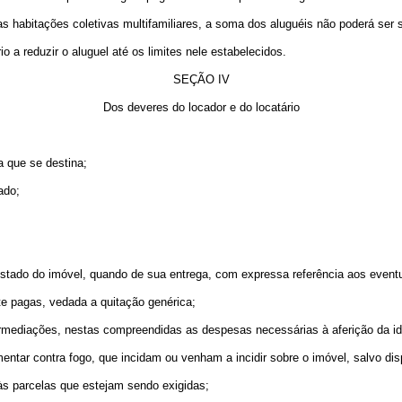
s habitações coletivas multifamiliares, a soma dos aluguéis não poderá ser s
o a reduzir o aluguel até os limites nele estabelecidos.
SEÇÃO IV
Dos deveres do locador e do locatário
a que se destina;
ado;
 estado do imóvel, quando de sua entrega, com expressa referência aos eventu
ste pagas, vedada a quitação genérica;
ntermediações, nestas compreendidas as despesas necessárias à aferição da i
entar contra fogo, que incidam ou venham a incidir sobre o imóvel, salvo di
s às parcelas que estejam sendo exigidas;