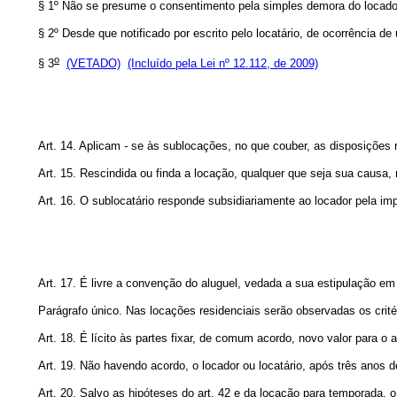
§ 1º Não se presume o consentimento pela simples demora do locado
§ 2º Desde que notificado por escrito pelo locatário, de ocorrência de
o
§ 3
(VETADO)
(Incluído pela Lei nº 12.112, de 2009)
Art. 14. Aplicam
-
se às sublocações, no que couber, as disposições r
Art. 15. Rescindida ou finda a locação, qualquer que seja sua causa
Art. 16. O sublocatário responde subsidiariamente ao locador pela im
Art. 17. É livre a convenção do aluguel, vedada a sua estipulação em
Parágrafo único. Nas locações residenciais serão observadas os critér
Art. 18. É lícito às partes fixar, de comum acordo, novo valor para
Art. 19. Não havendo acordo, o locador ou locatário, após três anos de
Art. 20. Salvo as hipóteses do art. 42 e da locação para temporada, 