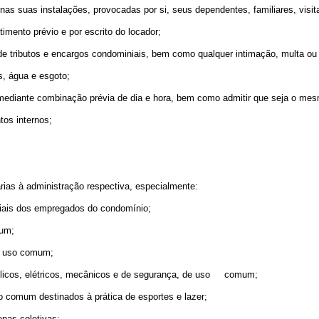
 nas suas instalações, provocadas por si, seus dependentes, familiares, visit
imento prévio e por escrito do locador;
 tributos e encargos condominiais, bem como qualquer intimação, multa ou exi
s, água e esgoto;
, mediante combinação prévia de dia e hora, bem como admitir que seja o mesm
tos internos;
ias à administração respectiva, especialmente:
sociais dos empregados do condomínio;
mum;
de uso comum;
ulicos, elétricos, mecânicos e de segurança, de uso comum;
 comum destinados à prática de esportes e lazer;
enas coletivas;