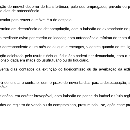
ção do imóvel decorrer de transferência, pelo seu empregador, privado ou p
nta dias de antecedência.
ocador para reaver o imóvel é a de despejo.
 termina em decorrência de desapropriação, com a imissão do expropriante na
o mediante aviso por escrito ao locador, com antecedência mínima de trinta d
ia correspondente a um mês de aluguel e encargos, vigentes quando da resili
ção celebrada pelo usufrutuário ou fiduciário poderá ser denunciada, com o 
 consolidada em mãos do usufrutuário ou do fiduciário.
oventa dias contados da extinção do fideicomisso ou da averbação da ex
derá denunciar o contrato, com o prazo de noventa dias para a desocupação, s
móvel.
ssionário, em caráter irrevogável, com imissão na posse do imóvel e título re
tados do registro da venda ou do compromisso, presumindo
-
se, após esse pr