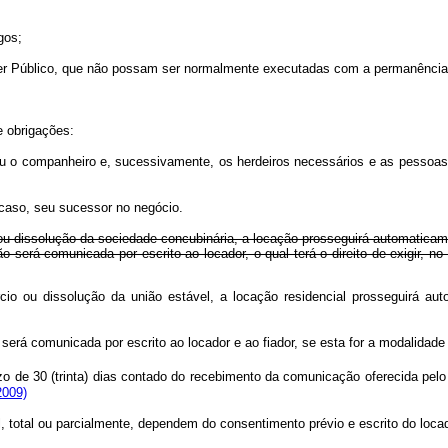
gos;
der Público, que não possam ser normalmente executadas com a permanência 
e obrigações:
te ou o companheiro e, sucessivamente, os herdeiros necessários e as pess
o caso, seu sucessor no negócio.
io ou dissolução da sociedade concubinária, a locação prosseguirá automati
o será comunicada por escrito ao locador, o qual terá o direito de exigir, no 
rcio ou dissolução da união estável, a locação residencial prosseguirá 
será comunicada por escrito ao locador e ao fiador, se esta for a modalidade 
 de 30 (trinta) dias contado do recebimento da comunicação oferecida pelo 
2009)
, total ou parcialmente, dependem do consentimento prévio e escrito do locad