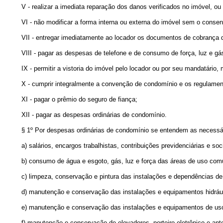
V - realizar a imediata reparação dos danos verificados no imóvel, ou
VI - não modificar a forma interna ou externa do imóvel sem o consent
VII - entregar imediatamente ao locador os documentos de cobrança de
VIII - pagar as despesas de telefone e de consumo de força, luz e gá
IX - permitir a vistoria do imóvel pelo locador ou por seu mandatário
X - cumprir integralmente a convenção de condomínio e os regulamen
XI - pagar o prêmio do seguro de fiança;
XII - pagar as despesas ordinárias de condomínio.
§ 1º Por despesas ordinárias de condomínio se entendem as necessár
a) salários, encargos trabalhistas, contribuições previdenciárias e 
b) consumo de água e esgoto, gás, luz e força das áreas de uso co
c) limpeza, conservação e pintura das instalações e dependências 
d) manutenção e conservação das instalações e equipamentos hidrá
e) manutenção e conservação das instalações e equipamentos de uso
f) manutenção e conservação de elevadores, porteiro eletrônico e ant