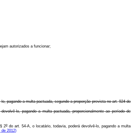
ejam autorizados a funcionar;
-
lo, pagando a multa pactuada, segundo a proporção prevista no art. 924 do
 devolvê-lo, pagando a multa pactuada, proporcionalmente ao período de
o
 § 2
do art. 54-A, o locatário, todavia, poderá devolvê-lo, pagando a multa
, de 2012)