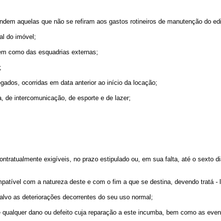
ndem aquelas que não se refiram aos gastos rotineiros de manutenção do edi
al do imóvel;
bem como das esquadrias externas;
;
gados, ocorridas em data anterior ao início da locação;
a, de intercomunicação, de esporte e de lazer;
ontratualmente exigíveis, no prazo estipulado ou, em sua falta, até o sexto d
atível com a natureza deste e com o fim a que se destina, devendo tratá
-
l
 salvo as deteriorações decorrentes do seu uso normal;
 qualquer dano ou defeito cuja reparação a este incumba, bem como as event