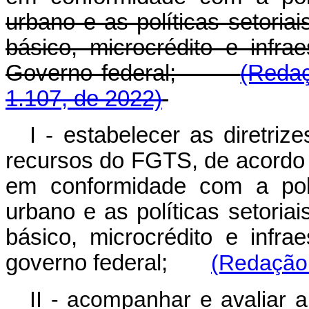
urbano e as políticas setoria
básico, microcrédito e infra
Governo federal;
(Redaç
1.107, de 2022)
I - estabelecer as diretri
recursos do FGTS, de acordo c
em conformidade com a polí
urbano e as políticas setoria
básico, microcrédito e infra
governo federal;
(Redação 
II - acompanhar e avaliar 