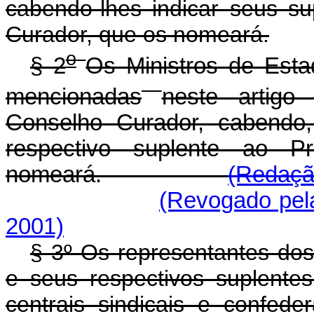
cabendo-lhes indicar seus s
Curador, que os nomeará.
o
§ 2
Os Ministros de Esta
mencionadas
neste artigo
Conselho Curador, cabendo,
respectivo suplente ao P
nomeará.
(Redaçã
(Revogado pela
2001)
§ 3º Os representantes do
e seus respectivos suplentes
centrais sindicais e confed