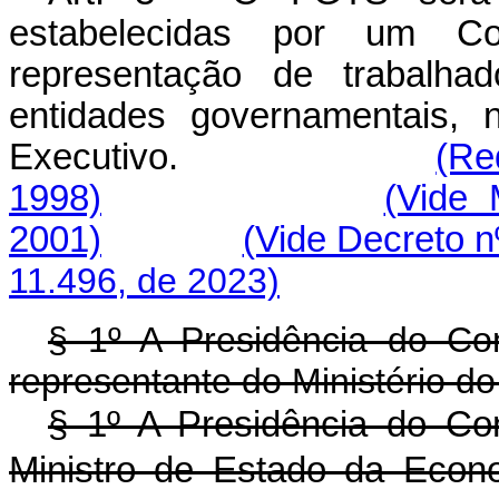
estabelecidas por um Co
representação de trabalha
entidades governamentais, 
Executivo.
(Re
1998)
(Vide 
2001)
(Vide Decreto n
11.496, de 2023)
§ 1º A Presidência do Co
representante do Ministério do
§ 1º A Presidência do Co
Ministro de Estado da Econo