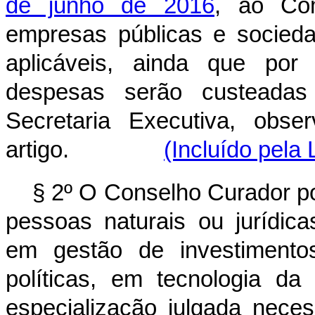
de junho de 2016
, ao Com
empresas públicas e socied
aplicáveis, ainda que por
despesas serão custeada
Secretaria Executiva, obs
artigo.
(Incluído pela 
§ 2º O Conselho Curador po
pessoas naturais ou jurídic
em gestão de investimento
políticas, em tecnologia d
especialização julgada neces