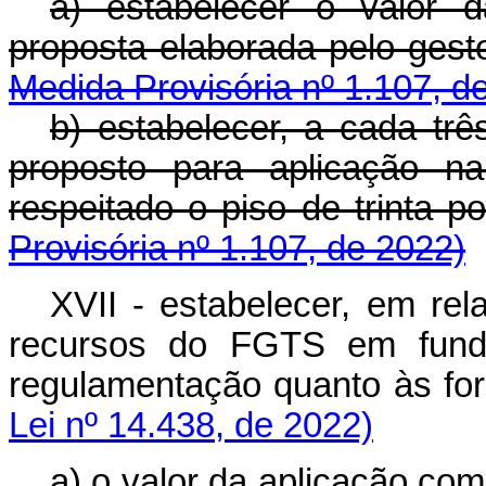
a) estabelecer o valor 
proposta elaborada pelo ge
Medida Provisória nº 1.107, d
b) estabelecer, a cada trê
proposto para aplicação na 
respeitado o piso de trin
Provisória nº 1.107, de 2022)
XVII - estabelecer, em rel
recursos do FGTS em fundo
regulamentação quanto às 
Lei nº 14.438, de 2022)
a) o valor da aplicação co