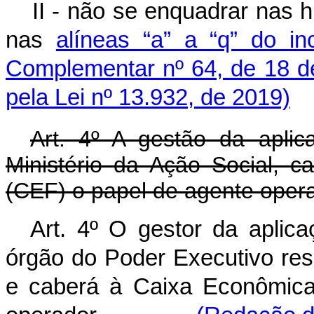
II - não se enquadrar nas h
nas
alíneas “a” a “q” do i
Complementar nº 64, de 18 d
pela Lei nº 13.932, de 2019)
Art. 4º A gestão da apli
Ministério da Ação Social, 
(CEF) o papel de agente opera
Art. 4º O gestor da apli
órgão do Poder Executivo resp
e caberá à Caixa Econômica