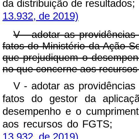
da distribuição de res
13.932, de 2019)
V - adotar as providências
fatos do Ministério da Ação S
que prejudiquem o desempenh
no que concerne aos recurso
V - adotar as providências
fatos do gestor da aplica
desempenho e o cumprimento
aos recursos do 
13.932, de 2019)