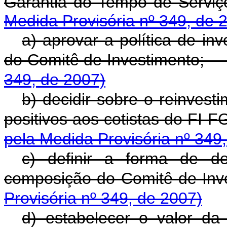
Garantia do Tempo de S
Medida Provisória nº 349, de 
a) aprovar a política de in
do Comitê de Investiment
349, de 2007)
b) decidir sobre o reinvest
positivos aos cotistas do F
pela Medida Provisória nº 349
c) definir a forma de d
composição do Comitê de I
Provisória nº 349, de 2007)
d) estabelecer o valor d