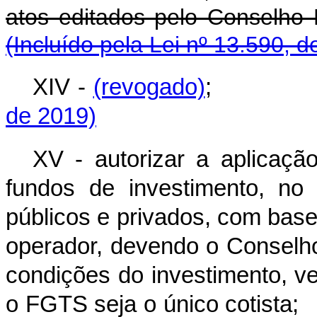
atos editados pelo Con
(Incluído pela Lei nº 13.590, d
XIV -
(revogado)
de 2019)
XV - autorizar a aplicaç
fundos de investimento, no
públicos e privados, com bas
operador, devendo o Conselh
condições do investimento, v
o FGTS seja o único co