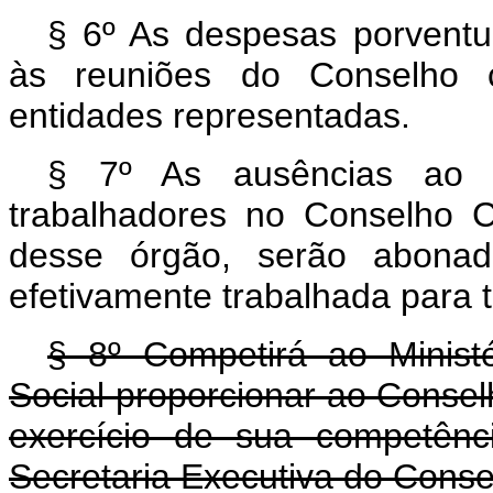
§ 6º As despesas porventu
às reuniões do Conselho co
entidades representadas.
§ 7º As ausências ao t
trabalhadores no Conselho C
desse órgão, serão abonad
efetivamente trabalhada para to
§ 8º Competirá ao Minist
Social proporcionar ao Conse
exercício de sua competên
Secretaria Executiva do Cons