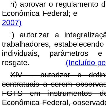
h) aprovar o regulamento 
Econômica Federal;
2007)
i) autorizar a integrali
trabalhadores, estabelecendo
individuais, parâmetros
resgate.
(Incluído pe
XIV – autorizar e defin
contratuais a serem observa
FGTS em instrumentos de
Econômica Federal, observado