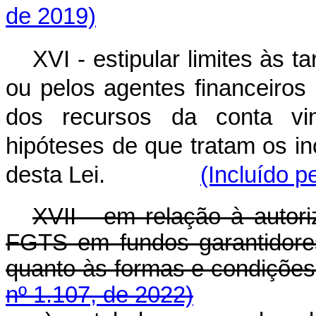
de 2019)
XVI - estipular limites às 
ou pelos agentes financeiro
dos recursos da conta vi
hipóteses de que tratam os in
desta Lei.
(Incluído p
XVII - em relação à autor
FGTS em fundos garantidore
quanto às formas e condiç
nº 1.107, de 2022)