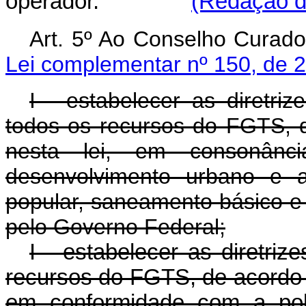
operador.
(Redação da
Art. 5º Ao Conselho 
Lei complementar nº 150, de 
I - estabelecer as diretr
todos os recursos do FGTS, d
nesta lei, em consonânc
desenvolvimento urbano e as
popular, saneamento básico e 
pelo Governo Federal;
I - estabelecer as diretri
recursos do FGTS, de acordo c
em conformidade com a polí