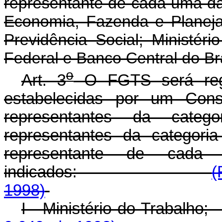
representante de cada uma das
Economia, Fazenda e Planeja
Previdência Social; Ministér
Federal e Banco Central do Bra
o
Art. 3
O FGTS será regi
estabelecidas por um Conse
representantes da categ
representantes da categor
representante de cada
indicados:
(
1998)
I - Ministério do