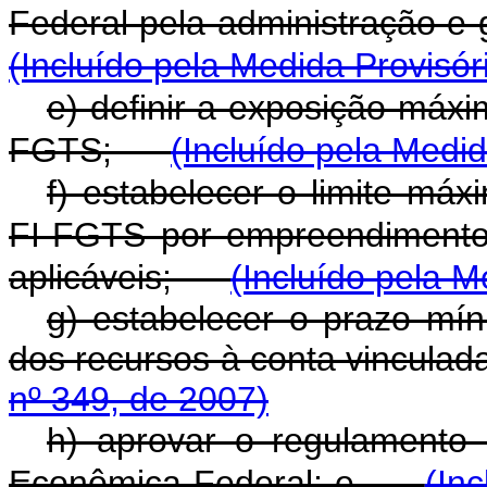
Federal pela administração 
(Incluído pela Medida Provisór
e) definir a exposição máxi
FGTS;
(Incluído pela Medid
f) estabelecer o limite máx
FI-FGTS por empreendimento,
aplicáveis;
(Incluído pela M
g) estabelecer o prazo mín
dos recursos à conta vincul
nº 349, de 2007)
h) aprovar o regulamento
Econômica Federal; e
(In