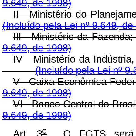
9.649, de 1998)
II - Ministério do 
(Incluído pela Lei nº 9.649, de
III - Ministério 
9.649, de 1998)
IV - Ministério da Indú
(Incluído pela Lei nº 9
V - Caixa Econômi
9.649, de 1998)
VI - Banco Central
9.649, de 1998)
o
Art. 3
O FGTS será reg