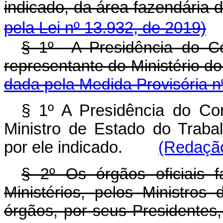
indicado, da área fazen
pela Lei nº 13.932, de 2019)
§ 1º A Presidência do Co
representante do Ministério 
dada pela Medida Provisória n
§ 1º A Presidência do Co
Ministro de Estado do Traba
por ele indicado.
(Redação
§ 2º Os órgãos oficiais f
Ministérios, pelos Ministro
órgãos, por seus Presidentes,