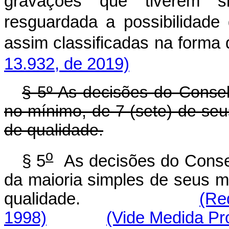
gravações que tiverem si
resguardada a possibilidade 
assim classificadas na 
13.932, de 2019)
§ 5º As decisões do Conse
no mínimo, de 7 (sete) de se
de qualidade.
o
§ 5
As decisões do Conse
da maioria simples de seus m
qualidade.
(Re
1998)
(Vide Medida Pro