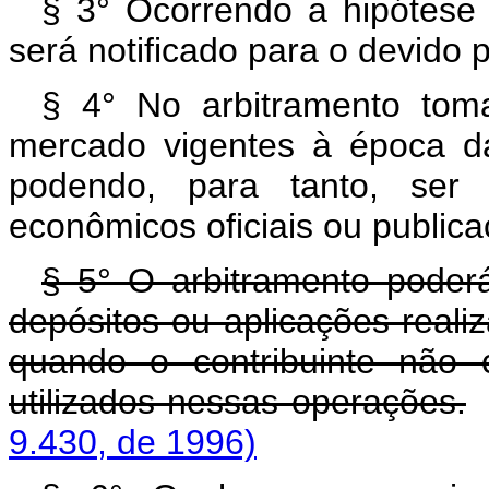
§ 3° Ocorrendo a hipótese p
será notificado para o devido 
§ 4° No arbitramento tom
mercado vigentes à época da
podendo, para tanto, ser 
econômicos oficiais ou publica
§ 5° O arbitramento poder
depósitos ou aplicações realiza
quando o contribuinte não 
utilizados nessas operações.
9.430, de 1996)