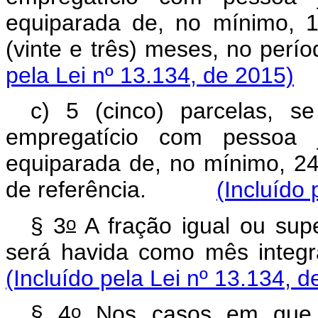
equiparada de, no mínimo, 
(vinte e três) meses, no p
pela Lei nº 13.134, de 2015)
c) 5 (cinco) parcelas, s
empregatício com pessoa j
equiparada de, no mínimo, 24
de referência.
(Incluído 
o
§ 3
A fração igual ou supe
será havida como mês integra
(Incluído pela Lei nº 13.134, d
o
§ 4
Nos casos em que o