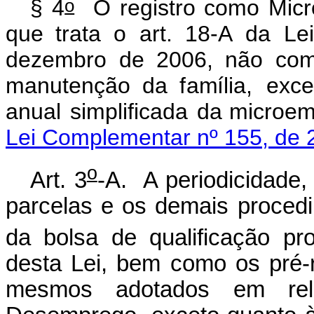
o
§
4
O
registro
co
m
o
Micr
que trata
o
art.
1
8
-A
da
Lei
dezembro
de 2006, não c
o
m
a
n
utenção da
f
a
m
ília,
exce
a
nual
s
i
m
pli
f
icada
da
m
i
c
ro
e
Lei Complementar nº 155, de 
o
Art. 3
-A. A periodicidade,
parcelas e os demais proced
da bolsa de qualificação pro
desta Lei, bem como os pré-r
mesmos adotados em rel