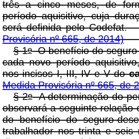
três a cinco meses, de for
período aquisitivo, cuja duraç
será definida pelo Co
Provisória nº 665, de 2014)
o
§ 1
O benefício do seguro
cada novo período aquisitivo,
nos incisos I, III, IV e V do
c
Medida Provisória nº 665, de 
o
§ 2
A determinação do pe
observará a seguinte relação
do benefício do seguro-des
trabalhador nos trinta e se