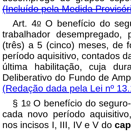
(Incluído pela Medida Provisór
o
Art. 4
O benefício do seg
trabalhador desempregado, 
(três) a 5 (cinco) meses, de 
período aquisitivo, contados 
última habilitação, cuja du
Deliberativo do Fundo de A
(Redação dada pela Lei nº 13.
o
§ 1
O benefício do seguro
cada novo período aquisitivo,
nos incisos I, III, IV e V do
cap