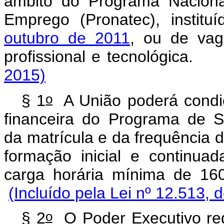
âmbito do Programa Naciona
Emprego (Pronatec), institu
outubro de 2011
, ou de vag
profissional e tecnológ
2015)
o
§ 1
A União poderá condic
financeira do Programa de 
da matrícula e da frequência 
formação inicial e continuad
carga horária mínima de 
(Incluído pela Lei nº 12.513, 
o
§ 2
O Poder Executivo regu