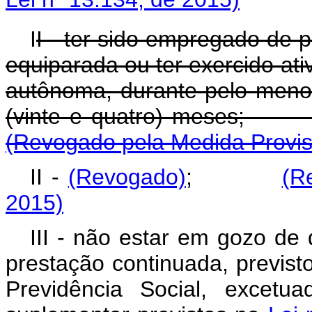
I
I - ter sido empregado de p
equiparada ou ter exercido at
autônoma, durante pelo meno
(vinte e quatro) meses
(Revogado pela Medida Provisó
II -
(Revogado)
;
(R
2015)
III - não estar em gozo de 
prestação continuada, previs
Previdência Social, excetua