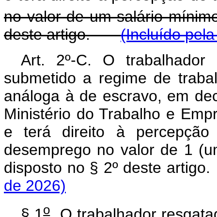
no valor de um salário mínim
deste artigo.
(Incluído pel
Art. 2º-C. O trabalhador
submetido a regime de traba
análoga à de escravo, em dec
Ministério do Trabalho e Emp
e terá direito à percepção
desemprego no valor de 1 (u
disposto no § 2º deste artig
de 2026)
o
§ 1
O trabalhador resgata