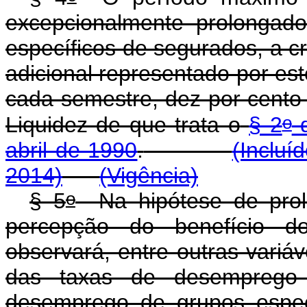
excepcionalmente prolongad
específicos de segurados, a cr
adicional representado por es
cada semestre, dez por cent
o
Liquidez de que trata o
§ 2
d
abril de 1990
.
(Incluí
2014)
(Vigência)
o
§ 5
Na hipótese de prol
percepção do benefício d
observará, entre outras variáv
das taxas de desempreg
desemprego de grupos e