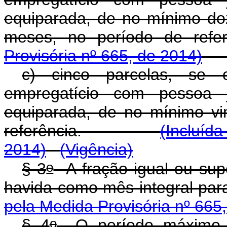
equiparada, de no mínimo do
meses, no período de ref
Provisória nº 665, de 2014)
c) cinco parcelas, se o
empregatício com pessoa j
equiparada, de no mínimo vi
referência.
(Incluíd
2014)
(Vigência)
o
§ 3
A fração igual ou supe
havida como mês integral para
pela Medida Provisória nº 665
o
§ 4
O período máximo 