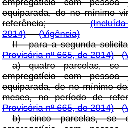
empregatício com pessoa j
equiparada, de no mínimo vi
referência;
(Incluíd
2014)
(Vigência)
II - para a segunda s
Provisória nº 665, de 2014)
(
a) quatro parcelas, se 
empregatício com pessoa j
equiparada, de no mínimo do
meses, no período de ref
Provisória nº 665, de 2014)
(
b) cinco parcelas, se o