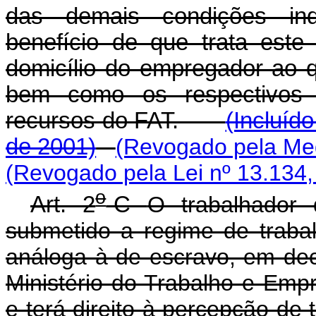
das demais condições ind
benefício de que trata este 
domicílio do empregador ao q
bem como os respectivos 
recursos do FAT.
(Incluíd
de 2001)
(Revogado pela Med
(Revogado pela Lei nº 13.134,
o
Art. 2
-C
O trabalhador 
submetido a regime de traba
análoga à de escravo, em dec
Ministério do Trabalho e Emp
e terá direito à percepção de