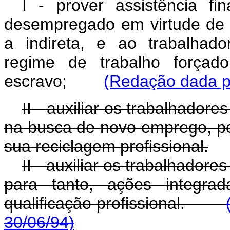
I - prover assistência fi
desempregado em virtude de d
a indireta, e ao trabalhad
regime de trabalho força
escravo;
(Redação dada pe
II - auxiliar os trabalhado
na busca de novo emprego, po
sua reciclagem profissional.
II - auxiliar os trabalhado
para tanto, ações integrad
qualificação profissional.
30/06/94)