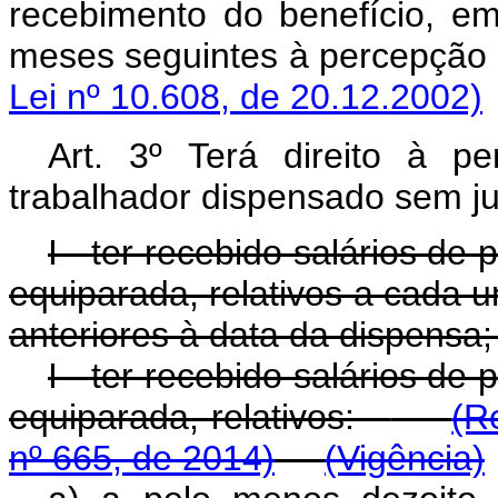
recebimento do benefício, em
meses seguintes à percepçã
Lei nº 10.608, de 20.12.2002)
Art. 3º Terá direito à 
trabalhador dispensado sem j
I - ter recebido salários de 
equiparada, relativos a cada 
anteriores à data da dispensa
I - ter recebido salários de 
equiparada, relativos:
(R
nº 665, de 2014)
(Vigência)