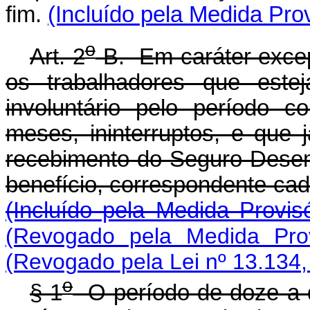
fim.
(Incluído pela Medida Prov
o
Art. 2
-B. Em caráter excep
os trabalhadores que est
involuntário pelo período 
meses, ininterruptos, e que
recebimento do Seguro-Desemp
benefício, correspondente 
(Incluído pela Medida Provis
(Revogado pela Medida Prov
(Revogado pela Lei nº 13.134,
o
§ 1
O período de doze a d