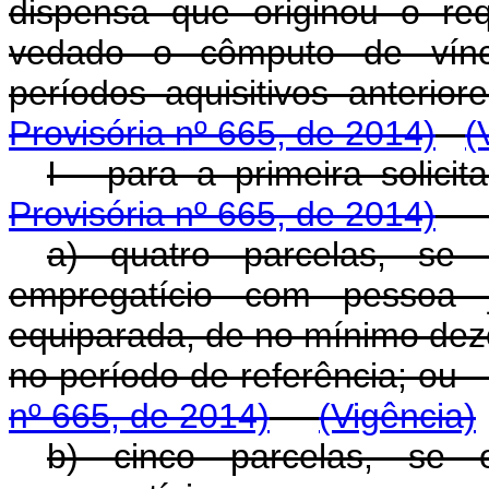
dispensa que originou o re
vedado o cômputo de víncu
períodos aquisitivos a
Provisória nº 665, de 2014)
(
I - para a primeira s
Provisória nº 665, de 2014)
a) quatro parcelas, se 
empregatício com pessoa j
equiparada, de no mínimo dezo
no período de referência
nº 665, de 2014)
(Vigência)
b) cinco parcelas, se o