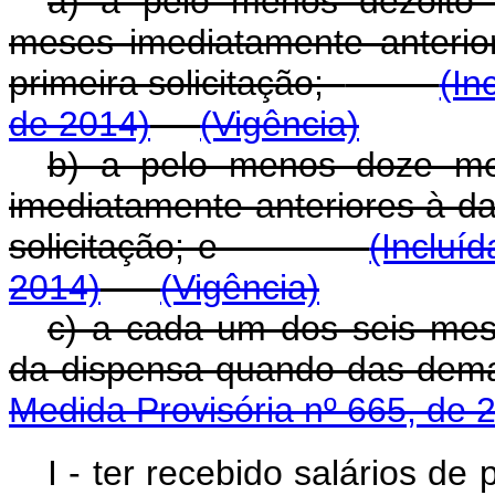
a) a pelo menos dezoito 
meses imediatamente anterio
primeira solicitação;
(In
de 2014)
(Vigência)
b) a pelo menos doze me
imediatamente anteriores à d
solicitação; e
(Incluí
2014)
(Vigência)
c) a cada um dos seis mes
da dispensa quando das d
Medida Provisória nº 665, de 
I - ter recebido salários de