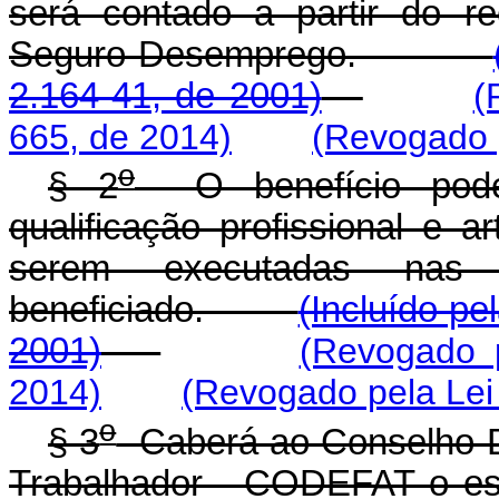
será contado a partir do r
Seguro-Desemprego.
2.164-41, de 2001)
(
665, de 2014)
(Revogado p
o
§ 2
O benefício poder
qualificação profissional e
serem executadas nas 
beneficiado.
(Incluído pe
2001)
(Revogado 
2014)
(Revogado pela Lei
o
§ 3
Caberá ao Conselho D
Trabalhador - CODEFAT o est