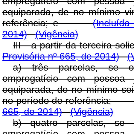
empregatício com pessoa j
equiparada, de no mínimo vi
referência; e
(Incluíd
2014)
(Vigência)
III - a partir da terceir
Provisória nº 665, de 2014)
(
a) três parcelas, se o
empregatício com pessoa j
equiparada, de no mínimo s
no período de referênci
665, de 2014)
(Vigência)
b) quatro parcelas, se 
empregatício com pessoa j