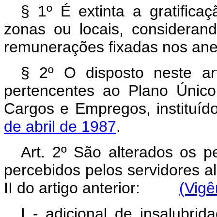
§ 1º É extinta a gratifica
zonas ou locais, consideran
remunerações fixadas nos anex
§ 2º O disposto neste ar
pertencentes ao Plano Único
Cargos e Empregos, instituíd
de abril de 1987
.
Art.
2º São alterados os pe
percebidos pelos servidores al
II do artigo anterior:
(Vigê
I - adicional de insalubr