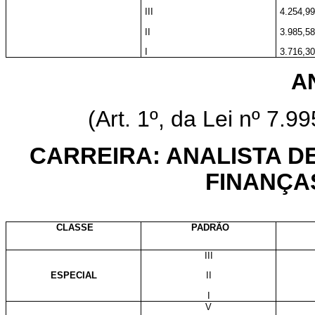
III
4.254,99
II
3.985,58
I
3.716,30
A
(Art. 1º, da Lei nº 7.9
CARREIRA: ANALISTA D
FINANÇA
CLASSE
PADRÃO
III
ESPECIAL
II
I
V