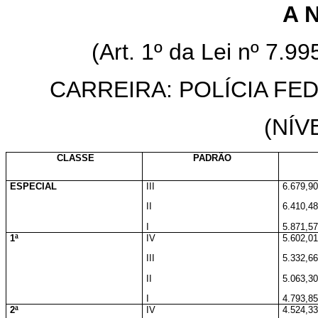
A N
(Art. 1º da Lei nº 7.9
CARREIRA: POLÍCIA FED
(NÍV
CLASSE
PADRÃO
ESPECIAL
III
6.679,90
II
6.410,48
I
5.871,57
1ª
IV
5.602,01
III
5.332,66
II
5.063,30
I
4.793,85
2ª
IV
4.524,33