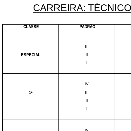
CARREIRA: TÉCNIC
CLASSE
PADRÃO
III
ESPECIAL
II
I
IV
1ª
III
II
I
IV