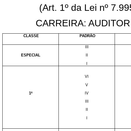
(Art. 1º da Lei nº 7.9
CARREIRA: AUDITO
CLASSE
PADRÃO
III
ESPECIAL
II
I
VI
V
1ª
IV
III
II
I