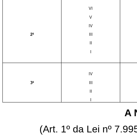
VI
V
IV
2ª
III
II
I
IV
3ª
III
II
I
A 
(Art. 1º da Lei nº 7.9