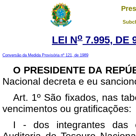
Pres
Subch
o
LEI N
7.995, DE 
Conversão da Medida Provisória nº 121, de 1989
O PRESIDENTE DA REPÚ
Nacional decreta e eu sanciono
Art.
1º São fixados, nas ta
vencimentos ou gratifica
I - dos integrantes das c
Auditoria do Tesouro Naciona