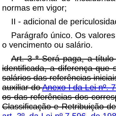
normas em vigor;
II - adicional de periculosid
Parágrafo único. Os valores
o vencimento ou salário.
Art.
3
º
Será paga, a títu
identificada, a diferença que 
salários das referências inicia
auxiliar do
Anexo I da Lei nº.
os das referências dos corre
Classificação e Retribuição d
art. 3º. da Lei nº 7.596, de 19