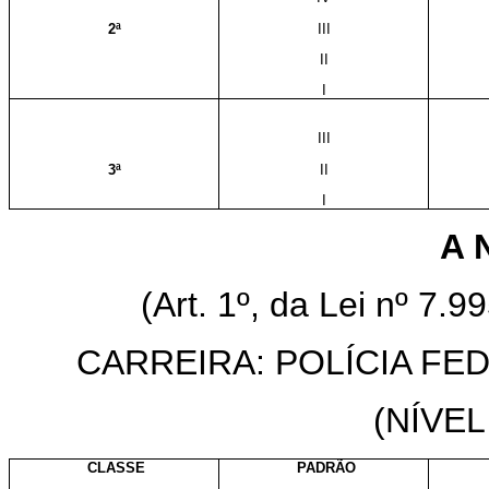
2ª
III
II
I
III
3ª
II
I
A N
(Art. 1º, da Lei nº 7.
CARREIRA: POLÍCIA FED
(NÍVE
CLASSE
PADRÃO