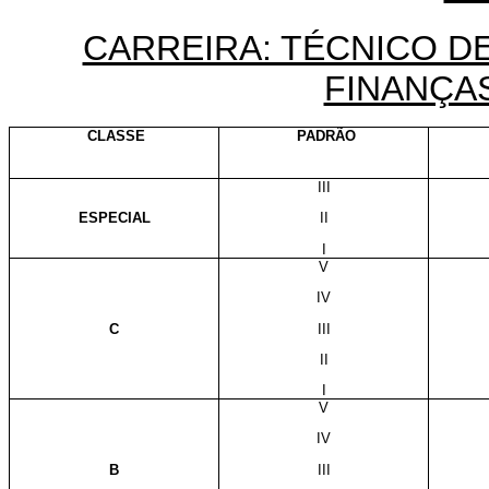
CARREIRA: TÉCNICO D
FINANÇA
CLASSE
PADRÃO
III
ESPECIAL
II
I
V
IV
C
III
II
I
V
IV
B
III