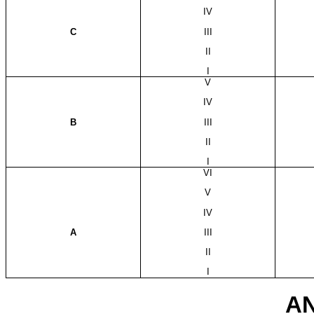
IV
C
III
II
I
V
IV
B
III
II
I
VI
V
IV
A
III
II
I
AN