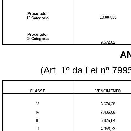
Procurador
10.997,85
1ª Categoria
Procurador
2ª Categoria
9.672,82
AN
(Art. 1º da Lei nº 79
CLASSE
VENCIMENTO
V
8.674,28
IV
7.435,09
III
5.875,84
II
4.956,73