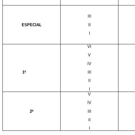
III
ESPECIAL
II
I
VI
V
IV
1ª
III
II
I
V
IV
2ª
III
II
I