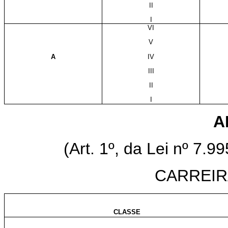
II
I
VI
V
A
IV
III
II
I
A
(Art. 1º, da Lei nº 7.9
CARREIR
CLASSE