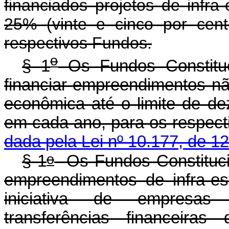
financiados projetos de infra
25% (vinte e cinco por cent
respectivos Fundos.
o
§ 1
Os Fundos Constituc
financiar empreendimentos nã
econômica até o limite de de
em cada ano, para os 
dada pela Lei nº 10.177, de 1
o
§ 1
Os Fundos Constitucio
empreendimentos de infra-es
iniciativa de empresas
transferências financeiras