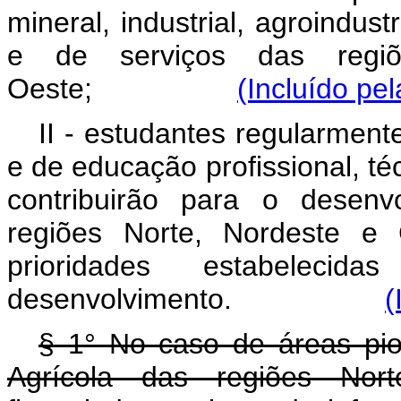
mineral, industrial, agroindus
e de serviços das regiõ
Oeste;
(Incluído pe
II - estudantes regularment
e de educação profissional, té
contribuirão para o desenv
regiões Norte, Nordeste e
prioridades estabeleci
desenvolvimento.
(
§ 1° No caso de áreas pio
Agrícola das regiões Nor