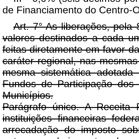
de Financiamento do Centro-O
Art. 7° As liberações, pela
valores destinados a cada um
feitas diretamente em favor das
caráter regional, nas mesmas
mesma sistemática adotada 
Fundos de Participação dos 
Municípios.
Parágrafo único. A Receita
instituições financeiras fed
arrecadação do imposto sob