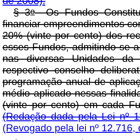
de 2008).
o
§ 3
Os Fundos Constituc
financiar empreendimentos come
20% (vinte por cento) dos re
esses Fundos, admitindo-se a 
nas diversas Unidades da 
respectivo conselho deliber
programação anual de aplicaç
médio aplicado nessas finalid
(vinte por cento) em 
(Redação dada pela Lei nº 1
(Revogado pela lei nº 12.716,