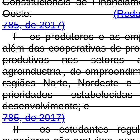
Constitucionais de Financia
Oeste:
(Reda
785, de 2017)
I - os produtores e as emp
além das cooperativas de pr
produtivas nos setores agr
agroindustrial, de empreendi
regiões Norte, Nordeste e
prioridades estabeleci
desenvolvimento; 
785, de 2017)
II - os estudantes regu