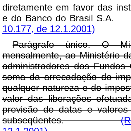
diretamente em favor das insti
e do Banco do Brasi
10.177, de 12.1.2001)
Parágrafo único. O Min
mensalmente, ao Ministério d
administradores dos Fundos 
soma da arrecadação do imp
qualquer natureza e do impost
valor das liberações efetu
previsão de datas e valores
subseqüentes.
(R