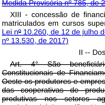
Medida Provisória nº 785, de 
XIII - concessão de finan
matriculados em cursos super
Lei n
º
10.260, de 12 de julho 
nº 13.530, de 2017)
II -- Do
Art. 4° São beneficiá
Constitucionais de Financia
Oeste os produtores e empresa
das cooperativas de produ
produtivas nos setores agr