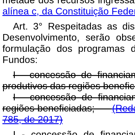
metade dos recursos ingress
alínea c, da Constituição Feder
Art. 3° Respeitadas as di
Desenvolvimento, serão obse
formulação dos programas 
Fundos:
I - concessão de financia
produtivos das regiões benefic
I - concessão de financia
regiões beneficiadas;
(Red
785, de 2017)
I - concessão de financi