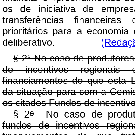
os de iniciativa de empre
transferências financeiras
prioritários para a economia
deliberativo.
(Redaçã
§ 2° No caso de produtores
de incentivos regionais
financiamentos de que esta L
da situação para com a Comis
os citados Fundos de incentivo
o
§ 2
No caso de produtor
fundos de incentivos regio