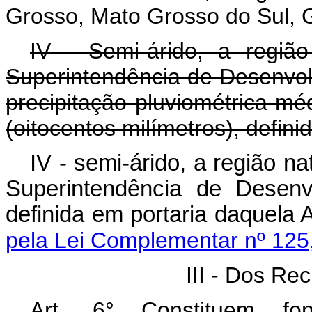
Grosso, Mato Grosso do Sul, Go
IV - Semi-árido, a regiã
Superintendência de Desenvo
precipitação pluviométrica mé
(oitocentos milímetros), defin
IV - semi-árido, a região n
Superintendência de Desenv
definida em portaria da
pela Lei Complementar nº 125
III - Dos Re
Art. 6° Constituem f