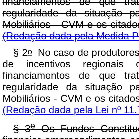
financiamentos de que tra
regularidade da situação 
Mobiliários - CVM e os 
(Redação dada pela Medida Pr
o
§ 2
No caso de produtores 
de incentivos regionais
financiamentos de que tra
regularidade da situação 
Mobiliários - CVM e os 
(Redação dada pela Lei nº 11.
o
§ 3
Os Fundos Constituc