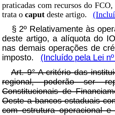
praticadas com recursos do FCO, 
trata o
caput
deste artigo.
(Inclu
§ 2º Relativamente às oper
deste artigo, a alíquota do 
nas demais operações de crédi
imposto.
(Incluído pela Lei n
Art. 9° A critério das instit
regional, poderão ser r
Constitucionais de Financia
Oeste a bancos estaduais co
com estrutura operacional e 