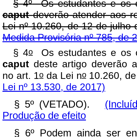
§ 4
º
Os estudantes e os c
caput
deverão atender aos re
Lei n
º
10.260, de 12 de
Medida Provisória nº 785, de 
o
§ 4
Os estudantes e os c
caput
deste artigo deverão a
o
o
no art. 1
da Lei n
10.260, de
Lei nº 13.530, de 2017)
§ 5º (VETADO).
(Inclu
Produção de efeito
§ 6º Podem ainda ser en