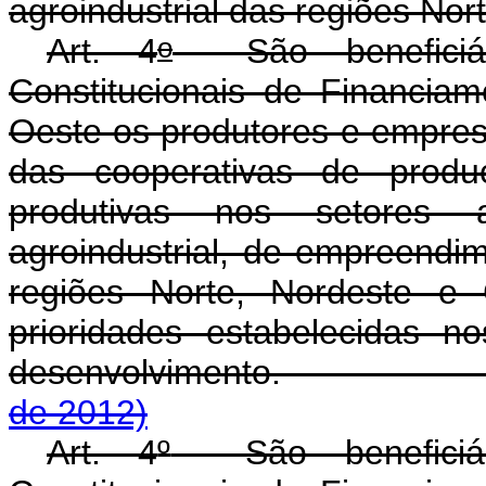
agroindustrial das regiões Nor
o
Art. 4
São beneficiár
Constitucionais de Financia
Oeste os produtores e empresa
das cooperativas de produ
produtivas nos setores agr
agroindustrial, de empreendi
regiões Norte, Nordeste e
prioridades estabelecidas n
desenvolvimento
de 2012)
Art. 4
º
São beneficiár