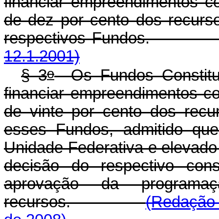
financiar empreendimentos co
de dez por cento dos recurs
respectivos Fundo
12.1.2001)
o
§ 3
Os Fundos Constituc
financiar empreendimentos com
de vinte por cento dos recu
esses Fundos, admitido que 
Unidade Federativa e elevado 
decisão do respectivo cons
aprovação da programa
recursos.
(Redação 