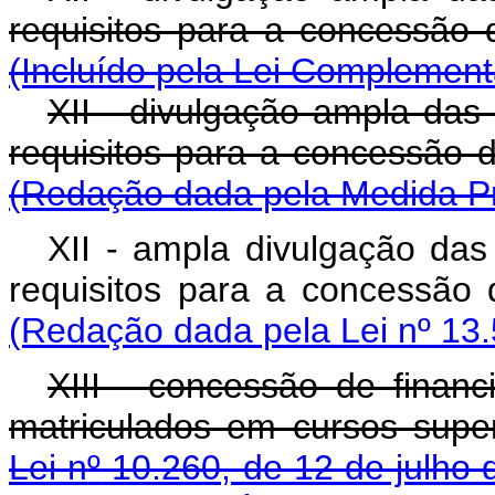
requisitos para a co
(Incluído pela Lei Complement
XII - divulgação ampla das 
requisitos para a con
(Redação dada pela Medida Pr
XII - ampla divulgação das
requisitos para a co
(Redação dada pela Lei nº 13.
XIII - concessão de finan
matriculados em cursos super
Lei n
º
10.260, de 12 de julho 