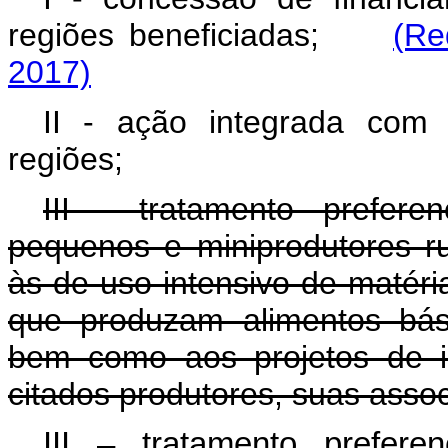
regiões beneficiadas;
(Re
2017)
II - ação integrada com i
regiões;
III - tratamento prefere
pequenos e miniprodutores r
às de uso intensivo de matéri
que produzam alimentos bás
bem como aos projetos de i
citados produtores, suas asso
III – tratamento prefere