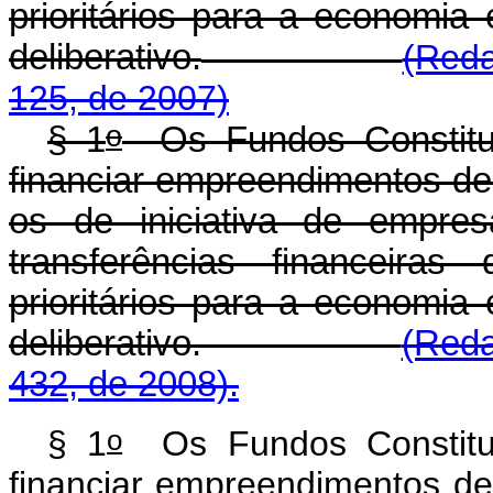
prioritários para a economia
deliberativo.
(Reda
125, de 2007)
o
§ 1
Os Fundos Constituc
financiar empreendimentos de 
os de iniciativa de empre
transferências financeiras
prioritários para a economia
deliberativo.
(Reda
432, de 2008).
o
§ 1
Os Fundos Constituc
financiar empreendimentos de 