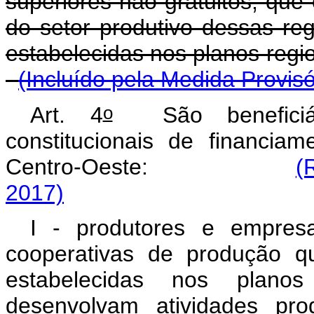
superiores não gratuitos, que
do setor produtivo dessas re
estabelecidas nos planos
(Incluído pela Medida Provisó
o
Art. 4
São beneficiár
constitucionais de financi
Centro-Oeste:
(
2017)
I - produtores e empresa
cooperativas de produção q
estabelecidas nos planos
desenvolvam atividades pro