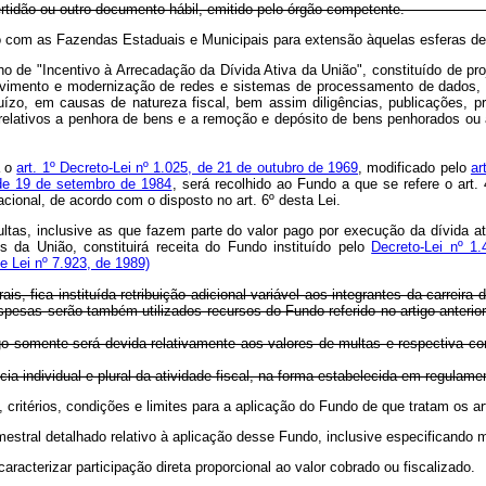
io de certidão ou outro documento hábil, emitido pelo órgão competente
io com as Fazendas Estaduais e Municipais para extensão àquelas esferas de 
alho de "Incentivo à Arrecadação da Dívida Ativa da União", constituído de pro
volvimento e modernização de redes e sistemas de processamento de dados,
ízo, em causas de natureza fiscal, bem assim diligências, publicações, pro
s relativos a penhora de bens e a remoção e depósito de bens penhorados ou
a o
art. 1º Decreto-Lei nº 1.025, de 21 de outubro de 1969
, modificado pelo
ar
 de 19 de setembro de 1984
, será recolhido ao Fundo a que se refere o art
cional, de acordo com o disposto no art. 6º desta Lei.
ultas, inclusive as que fazem parte do valor pago por execução da dívida at
s da União, constituirá receita do Fundo instituído pelo
Decreto-Lei nº 1
e Lei nº 7.923, de 1989)
s, fica instituída retribuição adicional variável aos integrantes da carreira 
jas despesas serão também utilizados recursos do Fundo referido no a
tigo somente será devida relativamente aos valores de multas e respectiva c
ncia individual e plural da atividade fiscal, na forma estabelecida em regulame
critérios, condições e limites para a aplicação do Fundo de que tratam os art
estral detalhado relativo à aplicação desse Fundo, inclusive especificando 
racterizar participação direta proporcional ao valor cobrado ou fiscalizado.