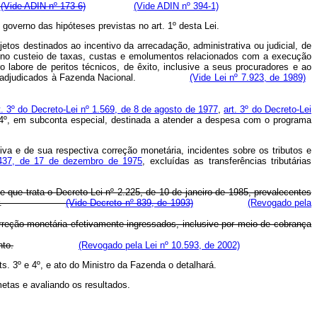
.
(Vide ADIN nº 173-6)
(Vide ADIN nº 394-1)
governo das hipóteses previstas no art. 1º desta Lei.
jetos destinados ao incentivo da arrecadação, administrativa ou judicial, de
 no custeio de taxas, custas e emolumentos relacionados com a execução
 labore de peritos técnicos, de êxito, inclusive a seus procuradores e ao
 adjudicados à Fazenda Nacional.
(Vide Lei nº 7.923, de 1989)
t. 3º do Decreto-Lei nº 1.569, de 8 de agosto de 1977
,
art. 3º do Decreto-Lei
. 4º, em subconta especial, destinada a atender a despesa com o programa
iva e de sua respectiva correção monetária, incidentes sobre os tributos e
.437, de 17 de dezembro de 1975
, excluídas as transferências tributárias
de que trata o Decreto-Lei nº 2.225, de 10 de janeiro de 1985, prevalecentes
rtigo anterior.
(Vide Decreto nº 839, de 1993)
(Revogado pela
orreção monetária efetivamente ingressados, inclusive por meio de cobrança
nto.
(Revogado pela Lei nº 10.593, de 2002)
s. 3º e 4º, e ato do Ministro da Fazenda o detalhará.
metas e avaliando os resultados.