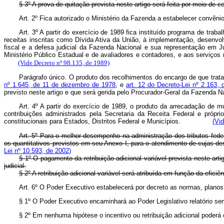
§ 3º A prova de quitação prevista neste artigo será feita por me
Art. 2º Fica autorizado o Ministério da Fazenda a estabelecer convên
Art. 3º A partir do exercício de 1989 fica instituído programa de trab
receitas inscritas como Dívida Ativa da União, à implementação, desen
fiscal e a defesa judicial da Fazenda Nacional e sua representação em Ju
Ministério Público Estadual e de avaliadores e contadores, e aos serviço
(Vide Decreto nº 98.135, de 1989)
Parágrafo único. O produto dos recolhimentos do encargo de que trat
nº 1.645, de 11 de dezembro de 1978
, e
art. 12 do Decreto-Lei nº 2.163,
previsto neste artigo e que será gerida pelo Procurador-Geral da Fazenda Na
Art. 4º A partir do exercício de 1989, o produto da arrecadação de m
contribuições administrados pela Secretaria da Receita Federal e próprio
constitucionais para Estados, Distritos Federal e Municípios.
(Vid
Art. 5º Para o melhor desempenho na administração dos tributos federai
os quantitativos previstos em seu Anexo I, para o atendimento de cu
Lei nº 10.593, de 2002)
§ 1º O pagamento da retribuição adicional variável prevista neste ar
judicial.
§ 2º A retribuição adicional variável será atribuída em função da eficiê
Art. 6º O Poder Executivo estabelecerá por decreto as normas, planos, 
§ 1º O Poder Executivo encaminhará ao Poder Legislativo relatório sem
§ 2º Em nenhuma hipótese o incentivo ou retribuição adicional poderá ca