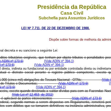
Presidência da República
Casa Civil
Subchefia para Assuntos Jurídicos
LEI Nº 7.711, DE 22 DE DEZEMBRO DE 1988.
Dispõe sobre formas de melhoria da adminis
l decreta e eu sanciono a seguinte Lei:
ditos tributários exigíveis, que tenham por objeto tributos e penalidades p
e ADIN nº 173-6)
(Vide ADIN nº 394-1)
 nº 173-6)
(Vide ADIN nº 394-1)
l direta, indireta ou fundacional ou por entidade controlada direta ou indireta
tratual e distrato social perante o registro público competente, exceto
lente a 5.000 (cinco mil) obrigações do Tesouro Nacional - OTNs:
(Vide 
e Registro de Títulos e Documentos;
(Vide ADIN nº 173-6)
(
N nº 173-6)
(Vide ADIN nº 394-1)
o financeira, exceto quando destinada a saldar dívidas para com as Faz
(Vide Lei nº 12.453, de 2011)
 artigo é aplicável às partes intervenientes .
(Vide ADIN nº 173-6)
a Federal, segundo normas a serem dispostas em Regulamento, remeterá per
intes com débitos que se tornarem definitivos na instância administrativa, 