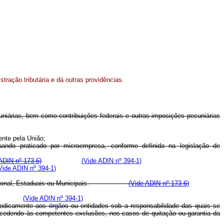
tração tributária e dá outras providências.
ecuniárias, bem como contribuições federais e outras imposições pecuniárias
mente pela União;
 quando praticado por microempresa, conforme definida na legislação de
ADIN nº 173-6)
(Vide ADIN nº 394-1)
Vide ADIN nº 394-1)
endas Nacional, Estaduais ou Municipais.
(Vide ADIN nº 173-6)
(Vide ADIN nº 394-1)
iodicamente aos órgãos ou entidades sob a responsabilidade das quais se
procedendo às competentes exclusões, nos casos de quitação ou garantia da