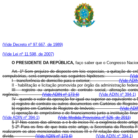
(Vide Decreto nº 97.667, de 1989)
(Vide Lei nº 11.598, de 2007)
O PRESIDENTE DA REPÚBLICA,
faço saber que o Congresso Naciona
Art. 1º Sem prejuízo do disposto em leis especiais, a quitação de cré
compulsórias, será comprovada nas seguintes hipóteses:
(Vid
I - transferência de domicílio para o exterior;
(Vide ADIN
II - habilitação e licitação promovida por órgão da administração federa
III - registro ou arquivamento de contrato social, alteração con
regência;
(Vide ADIN nº 173-6)
(Vide ADIN nº 394-1)
I
V - quando o valor da operação for igual ou superior ao equiva
a) registro de contrato ou outros documentos em Cartórios d
b) registro em Cartório de Registro de Imóveis;
(Vide ADI
c) operação de empréstimo e de financiamento junto a instituiçã
(Vide ADIN nº 394-1)
(Vide Medida Provisória nº 526, de 2011)
§ 1º Nos casos das alíneas a e b do inciso IV, a exigência deste
§
2º Para os fins de que trata este artigo, a Secretaria da Receit
realizarem os atos mencionados nos incisos III e IV relação dos contribu
dívida.
(Vide ADIN nº 173-6)
(Vide ADIN nº 394-1)