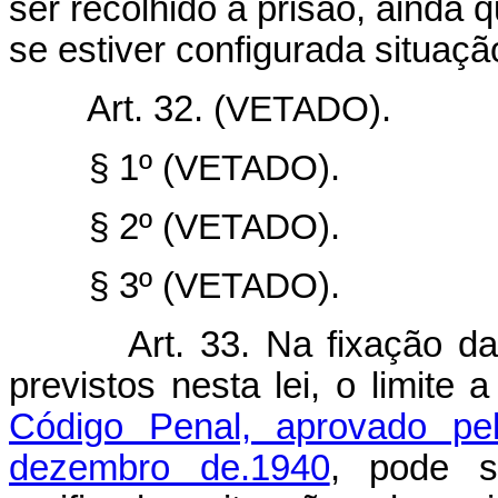
ser recolhido à prisão, ainda 
se estiver configurada situaçã
Art. 32. (
VETADO
).
§ 1º (
VETADO
).
§ 2º (
VETADO
).
§ 3º (
VETADO
).
Art. 33. Na fixação d
previstos nesta lei, o limite
Código Penal, aprovado pel
dezembro de.1940
, pode s