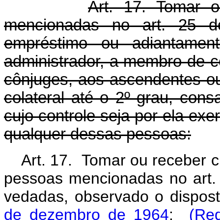
Art. 17. Tomar 
mencionadas no art. 25 des
empréstimo ou adiantamento
administrador, a membro de co
cônjuges, aos ascendentes ou
colateral até o 2º grau, con
cujo controle seja por ela exer
qualquer dessas pessoas:
Art. 17. Tomar ou receber c
pessoas mencionadas no art. 
vedadas, observado o dispos
de dezembro de 1964
:
(Re