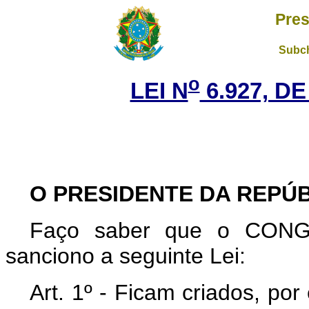
Pres
Subch
o
LEI N
6.927, DE
O PRESIDENTE DA REPÚB
Faço saber que o CON
sanciono a seguinte Lei:
Art
. 1º - Ficam criados, por