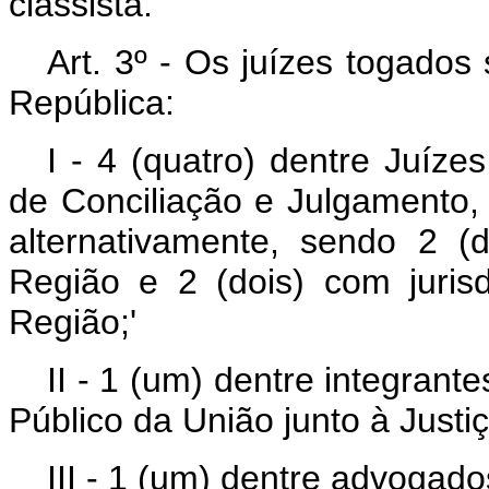
classista.
Art
. 3º - Os juízes togado
República:
I - 4 (quatro) dentre Juíze
de Conciliação e Julgamento,
alternativamente, sendo 2 
Região e 2 (dois) com juri
Região;'
II - 1 (um) dentre integrant
Público da União junto à Justi
III - 1 (um) dentre advogado