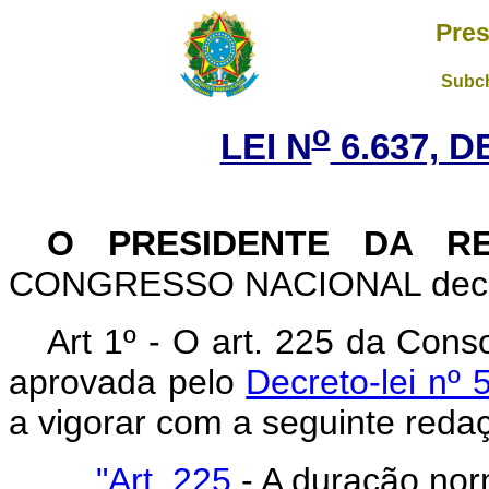
Pres
Subch
o
LEI N
6.637, D
O PRESIDENTE DA R
CONGRESSO NACIONAL decreta
Art 1º - O art. 225 da Cons
aprovada pelo
Decreto-lei nº 
a vigorar com a seguinte reda
"Art. 225
- A duração nor