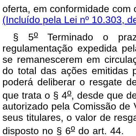
oferta, em conformidade com o
(Incluído pela Lei nº 10.303, d
o
§ 5
Terminado o prazo
regulamentação expedida pel
se remanescerem em circula
do total das ações emitidas 
poderá deliberar o resgate d
o
que trata o § 4
, desde que d
autorizado pela Comissão de V
seus titulares, o valor de res
o
disposto no § 6
do ar