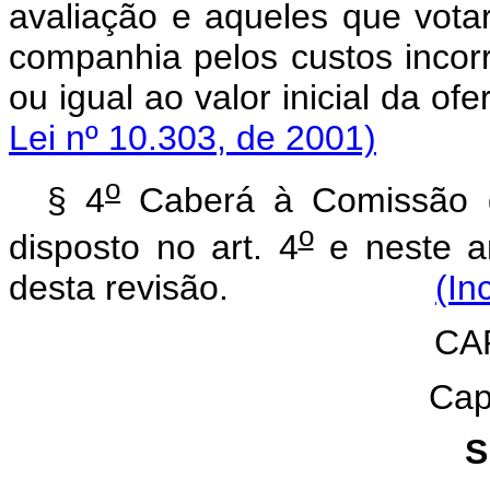
avaliação e aqueles que vota
companhia pelos custos incorri
ou igual ao valor inicial
Lei nº 10.303, de 2001)
o
§ 4
Caberá à Comissão de 
o
disposto no art. 4
e neste ar
desta revisão.
(In
CAP
Capi
S