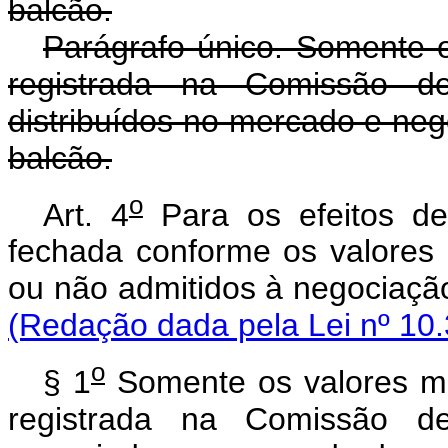
balcão.
Parágrafo único. Somente o
registrada na Comissão de
distribuídos no mercado e ne
balcão.
o
Art. 4
Para os efeitos de
fechada conforme os valores 
ou não admitidos à negociação
(Redação dada pela Lei nº 10.
o
§ 1
Somente os valores mo
registrada na Comissão de