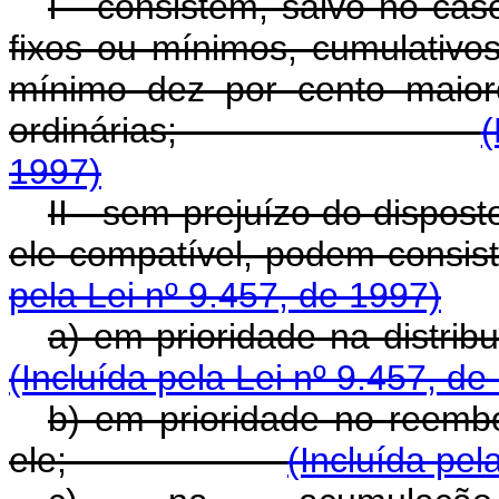
I - consistem, salvo no cas
fixos ou mínimos, cumulativos
mínimo dez por cento maior
ordinárias;
(
1997)
II - sem prejuízo do dispost
ele compatível, pod
pela Lei nº 9.457, de 1997)
a) em prioridade na 
(Incluída pela Lei nº 9.457, de
b) em prioridade no reemb
ele;
(Incluída pel