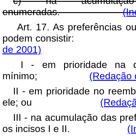
c) na acumulaçã
enumeradas.
(In
Art. 17. As preferências o
podem consistir
de 2001)
I - em prioridade na di
mínimo;
(Redação d
II - em prioridade no reem
ele; ou
(Redaçã
III - na acumulação das pre
os incisos I e II.
(I