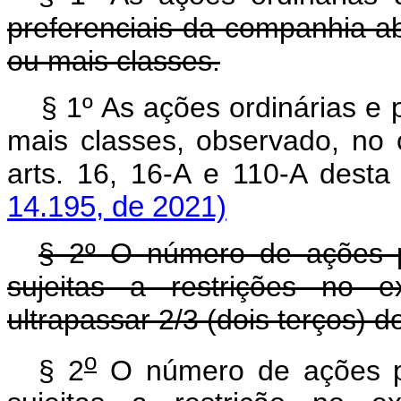
preferenciais da companhia a
ou mais classes.
§ 1º As ações ordinárias e
mais classes, observado, no 
arts. 16, 16-A e 110-A des
14.195, de 2021)
§ 2º O número de ações pr
sujeitas a restrições no e
ultrapassar 2/3 (dois terços) d
o
§ 2
O número de ações pre