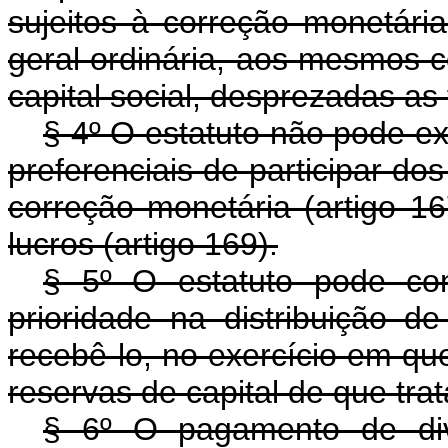
sujeitos à correção monetári
geral ordinária, aos mesmos c
capital social, desprezadas as
§ 4º O estatuto não pode exc
preferenciais de participar do
correção monetária (artigo 16
lucros (artigo 169).
§ 5º O estatuto pode con
prioridade na distribuição de
recebê-lo, no exercício em que 
reservas de capital de que trat
§ 6º O pagamento de div