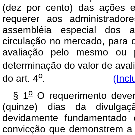
(dez por cento) das ações 
requerer aos administrado
assembléia especial dos a
circulação no mercado, para d
avaliação pelo mesmo ou po
determinação do valor de aval
o
do art. 4
.
(Incl
o
§ 1
O requerimento dever
(quinze) dias da divulgaç
devidamente fundamentado
convicção que demonstrem a 