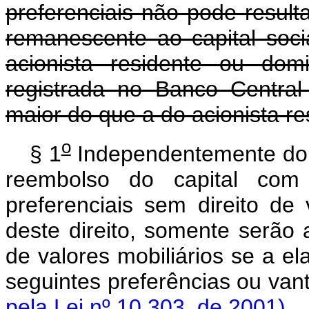
preferenciais não pode result
remanescente ao capital soci
acionista residente ou domi
registrada no Banco Centra
maior do que a do acionista re
o
§ 1
Independentemente do d
reembolso do capital co
preferenciais sem direito de
deste direito, somente serão
de valores mobiliários se a e
seguintes preferência
pela Lei nº 10.303, de 2001)