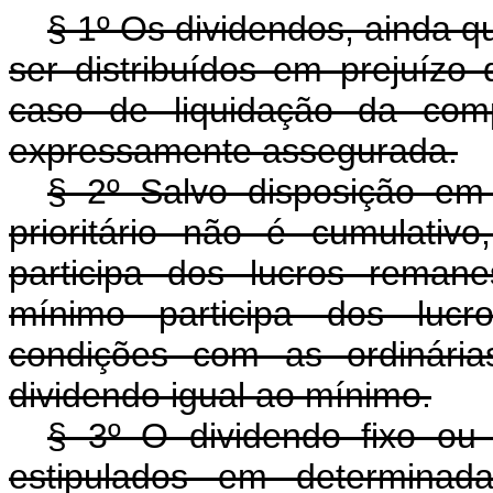
§ 1º Os dividendos, ainda q
ser distribuídos em prejuízo 
caso de liquidação da comp
expressamente assegurada.
§ 2º Salvo disposição em 
prioritário não é cumulati
participa dos lucros reman
mínimo participa dos lucr
condições com as ordinária
dividendo igual ao mínimo.
§ 3º O dividendo fixo o
estipulados em determinad