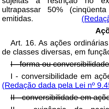
sujeitas a restrição no ex
ultrapassar 50% (cinqüent
emitidas.
(Redaçã
Açõ
Art. 16. As ações ordinári
de classes diversas, em funçã
I - forma ou conversibilida
I - conversibilidade em açõ
(Redação dada pela Lei nº 9.4
II - conversibilidade em açõ