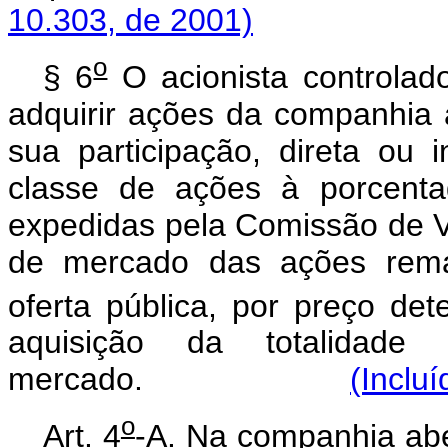
10.303, de 2001)
o
§ 6
O acionista controlad
adquirir ações da companhia 
sua participação, direta ou 
classe de ações à porcent
expedidas pela Comissão de Va
de mercado das ações reman
oferta pública, por preço de
aquisição da totalidad
mercado.
(Inclu
o
Art. 4
-A. Na companhia abe