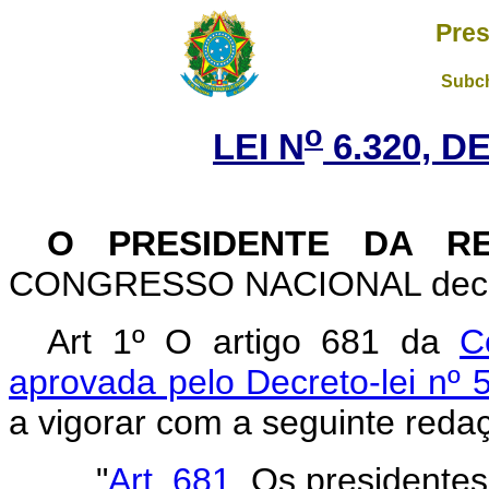
Pres
Subch
o
LEI N
6.320, DE
O PRESIDENTE DA R
CONGRESSO NACIONAL decreta
Art 1º O artigo 681 da
C
aprovada pelo Decreto-lei nº 
a vigorar com a seguinte reda
"
Art. 681
. Os presidentes