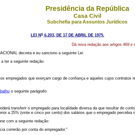
Presidência da República
Casa Civil
Subchefia para Assuntos Jurídicos
o
LEI N
6.203, DE 17 DE ABRIL DE 1975.
Dá nova redação aos artigos 469 e 
CIONAL decreta e eu sanciono a seguinte Lei:
a ter a seguinte redação:
 os empregados que exerçam cargo de confiança e aqueles cujos contratos ten
abalho
o seguinte parágrafo:
rá transferir o empregado para localidade diversa da que resultar do contrat
rior a 25% (vinte e cinco por cento) dos salários que o empregado percebia n
rar com a seguinte redação:
cia correrão por conta do empregador."