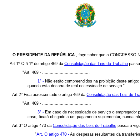
O PRESIDENTE DA REPÚBLICA
, faço saber que o CONGRESSO NA
Art 1º O § 1º do artigo 469 da
Consolidação das Leis do Trabalho
passa 
"Art. 469 - ......................................
1º -
Não estão compreendidos na proibição deste artigo:
quando esta decorra de real necessidade de serviço."
Art 2º Fica acrescentado o artigo 469 da
Consolidação das Leis do Tr
"Art. 469 - .......................................
3º -
Em caso de necessidade de serviço o empregador pode
caso, ficará obrigado a um pagamento suplementar, nunca infe
Art 3º O artigo 470 da
Consolidação das Leis do Trabalho
passa a vigo
"
Art. O artigo 470 -
As despesas resultantes da transferên