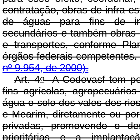
contratação, obras de infra-es
de águas para fins de ir
secundários e também obras d
e transportes, conforme Pla
órgãos federais com
nº 9.954, de 2000).
o
Art. 4
A Codevasf tem por 
fins agrícolas, agropecuários
água e solo dos vales dos rio
e Mearim, diretamente ou por
privadas, promovendo o des
prioritárias e a implantaç