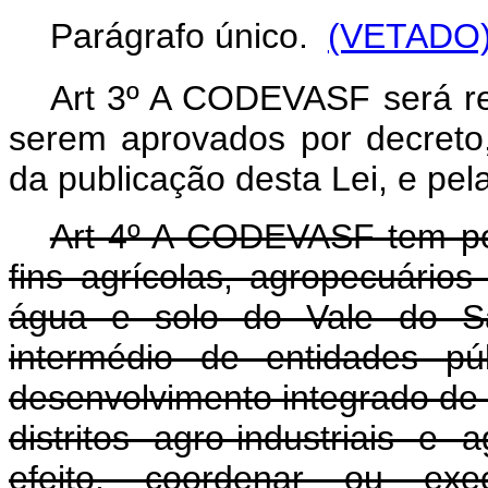
Parágrafo único.
(VETADO
Art 3º A CODEVASF será reg
serem aprovados por decreto
da publicação desta Lei, e pela
Art 4º A CODEVASF tem por
fins agrícolas, agropecuários
água e solo do Vale do Sã
intermédio de entidades pú
desenvolvimento integrado de á
distritos agro-industriais e
efeito, coordenar ou exe