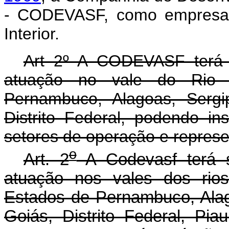
- CODEVASF, como empresa p
Interior.
Art 2º A CODEVASF terá s
atuação no vale do Rio 
Pernambuco, Alagoas, Sergi
Distrito Federal, podendo in
setores de operação e repres
o
Art. 2
A Codevasf terá s
atuação nos vales dos rio
Estados de Pernambuco, Alag
Goiás, Distrito Federal, Pi