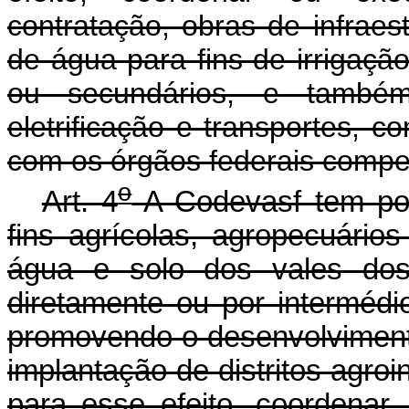
contratação, obras de infraes
de água para fins de irrigaçã
ou secundários, e també
eletrificação e transportes, c
com os órgãos federais compe
o
Art. 4
A Codevasf tem por 
fins agrícolas, agropecuários
água e solo dos vales dos
diretamente ou por intermédi
promovendo o desenvolvimento 
implantação de distritos agroi
para esse efeito, coordenar,