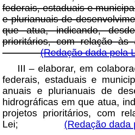
federais, estaduais e municip
e plurianuais de desenvolvime
que atua, indicando, desd
prioritários, com relação às 
(Redação dada pela L
III – elaborar, em colabo
federais, estaduais e munic
anuais e plurianuais de des
hidrográficas em que atua, in
projetos prioritários, com re
Lei;
(Redação dada p