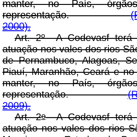
manter, no País, órgã
representação.
(
2000).
Art. 2º A Codevasf terá 
atuação nos vales dos rios Sã
de Pernambuco, Alagoas, Ser
Piauí, Maranhão, Ceará e no D
manter, no País, órgã
representação.
(
2009).
o
Art. 2
A Codevasf terá s
atuação nos vales dos rios S