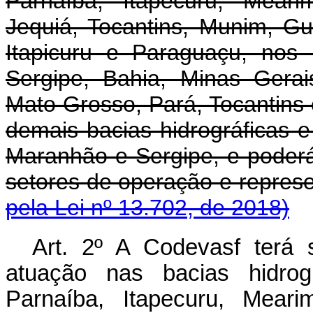
Parnaíba, Itapecuru, Meari
Jequiá, Tocantins, Munim, Gu
Itapicuru e Paraguaçu, nos
Sergipe, Bahia, Minas Gerai
Mato Grosso, Pará, Tocantins 
demais bacias hidrográficas e
Maranhão e Sergipe, e poderá
setores de operação e repres
pela Lei nº 13.702, de 2018)
Art. 2º A Codevasf terá 
atuação nas bacias hidrog
Parnaíba, Itapecuru, Meari