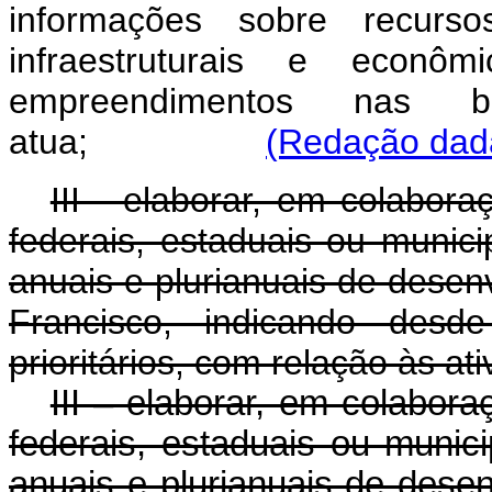
informações sobre recurso
infraestruturais e econô
empreendimentos nas b
atua;
(Redação dada
III - elaborar, em colabor
federais, estaduais ou munic
anuais e plurianuais de desen
Francisco, indicando desd
prioritários, com relação às at
III – elaborar, em colabor
federais, estaduais ou munic
anuais e plurianuais de dese