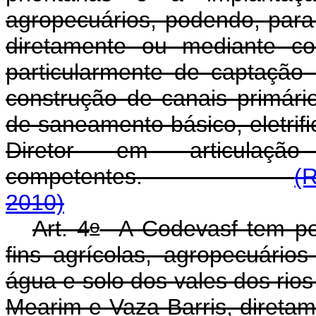
agropecuários, podendo, para 
diretamente ou mediante con
particularmente de captação 
construção de canais primár
de saneamento básico, eletrif
Diretor em articulaç
competentes.
(
2010)
o
Art. 4
A Codevasf tem por 
fins agrícolas, agropecuários
água e solo dos vales dos rios
Mearim e Vaza-Barris, diretam