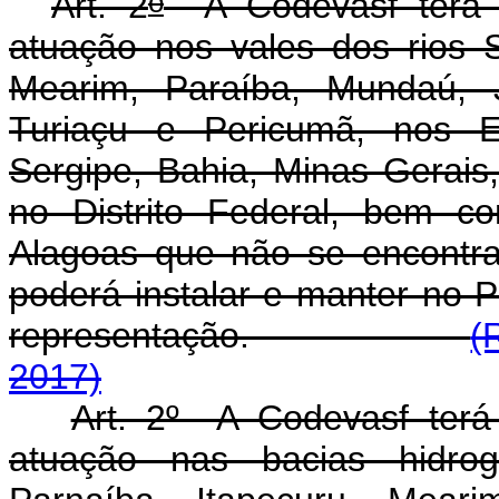
o
Art. 2
A Codevasf terá s
atuação nos vales dos rios S
Mearim, Paraíba, Mundaú, J
Turiaçu e Pericumã, nos E
Sergipe, Bahia, Minas Gerais
no Distrito Federal, bem c
Alagoas que não se encontra
poderá instalar e manter no 
representação.
(
2017)
Art. 2º A Codevasf terá 
atuação nas bacias hidrog