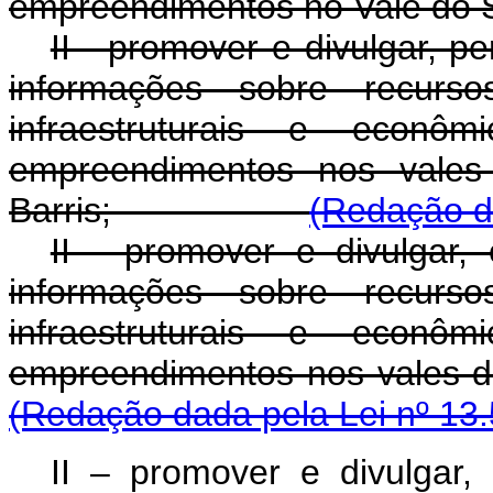
empreendimentos no Vale do S
II - promover e divulgar, p
informações sobre recurso
infraestruturais e econô
empreendimentos nos vales
Barris;
(Redação da
II - promover e divulgar,
informações sobre recurso
infraestruturais e econô
empreendimentos nos vales d
(Redação dada pela Lei nº 13.
II – promover e divulgar,