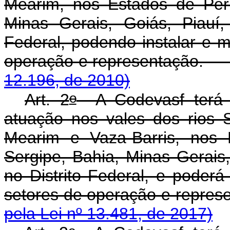
Mearim, nos Estados de Per
Minas Gerais, Goiás, Piauí
Federal, podendo instalar e m
operação e represe
12.196, de 2010)
o
Art. 2
A Codevasf terá s
atuação nos vales dos rios S
Mearim e Vaza-Barris, nos 
Sergipe, Bahia, Minas Gerais
no Distrito Federal, e poderá
setores de operação e repres
pela Lei nº 13.481, de 2017)