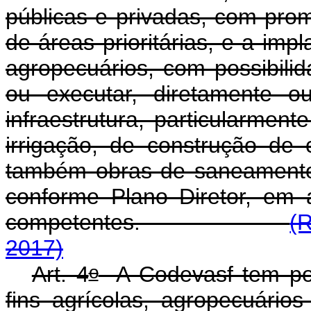
públicas e privadas, com pro
de áreas prioritárias, e a impl
agropecuários, com possibilid
ou executar, diretamente o
infraestrutura, particularmen
irrigação, de construção de 
também obras de saneamento b
conforme Plano Diretor, em 
competentes.
(
2017)
o
Art. 4
A Codevasf tem por 
fins agrícolas, agropecuários