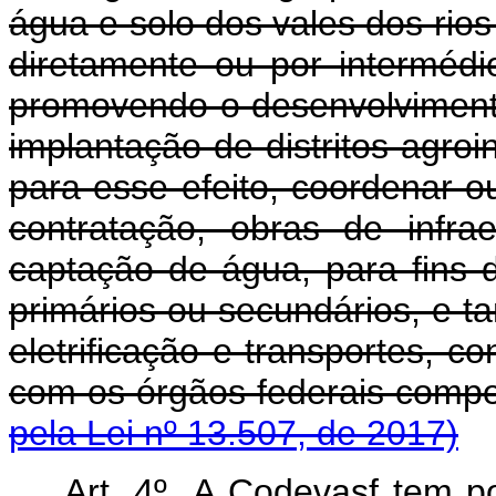
água e solo dos vales dos ri
diretamente ou por intermédi
promovendo o desenvolvimento 
implantação de distritos agroi
para esse efeito, coordenar o
contratação, obras de infrae
captação de água, para fins d
primários ou secundários, e 
eletrificação e transportes, c
com os órgãos federais compe
pela Lei nº 13.507, de 2017)
Art. 4º A Codevasf tem po