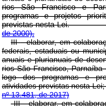
rios São Francisco e Par
programas e projetos priori
previstas nesta Le
de 2000).
III
- elaborar, em colabor
federais, estaduais ou munic
anuais e plurianuais de dese
rios São Francisco, Parnaíba
logo dos programas e proje
atividades previstas nesta Lei;
nº 13.481, de 2017)
III - elaborar, em colabo