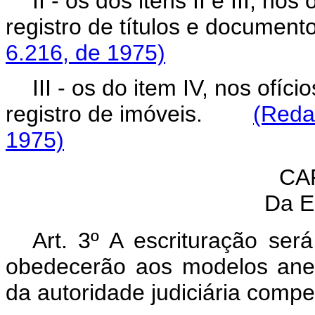
II - os dos itens II e III, nos
registro de títulos e docu
6.216, de 1975)
III - os do item IV, nos ofíci
registro de imóveis.
(Reda
1975)
CAP
Da E
Art. 3º A escrituração ser
obedecerão aos modelos anexo
da autoridade judiciária compe