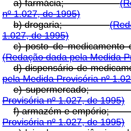
a) farmácia;
(R
nº 1.027, de 1995)
b) drogaria;
(Red
1.027, de 1995)
c) posto de medica
(Redação dada pela Medida Pro
d) dispensário de
pela Medida Provisória nº 1.0
e) supermerc
Provisória nº 1.027, de 1995)
f) armazém e emp
Provisória nº 1.027, de 1995)