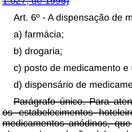
1.027, de 1995)
Art. 6º - A dispensação de 
a) farmácia;
b) drogaria;
c) posto de medicamento e 
d) dispensário de medicame
Parágrafo único. Para aten
os estabelecimentos hotelei
medicamentos anódinos, que