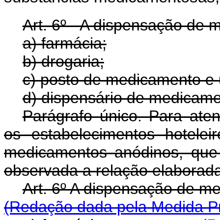
Art. 6º - A dispensação de 
a) farmácia;
b) drogaria;
c) posto de medicamento e 
d) dispensário de medicame
Parágrafo único. Para aten
os estabelecimentos hotelei
medicamentos anódinos, que
observada a relação elaborada 
Art. 6º A dispensação d
(Redação dada pela Medida Pro