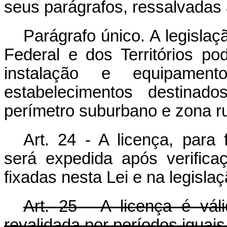
seus parágrafos, ressalvadas 
Parágrafo único. A legislaç
Federal e dos Territórios po
instalação e equipamen
estabelecimentos destinado
perímetro suburbano e zona ru
Art. 24 - A licença, para
será expedida após verific
fixadas nesta Lei e na legislaç
Art. 25 - A licença é vá
revalidada por períodos iguais