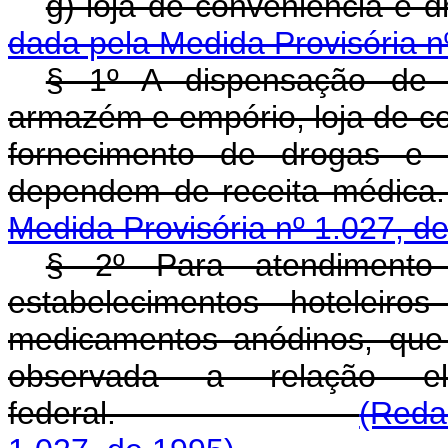
g) loja de conveni
dada pela Medida Provisória n
§ 1º A dispensação de 
armazém e empório, loja de co
fornecimento de drogas e
dependem de recei
Medida Provisória nº 1.027, d
§ 2º Para atendimento 
estabelecimentos hoteleiro
medicamentos anódinos, que
observada a relação el
federal.
(Reda