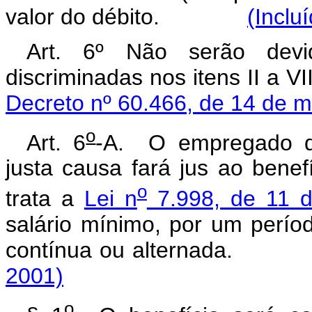
valor do débito.
(Inclu
Art. 6º Não serão devid
discriminadas nos itens II a V
Decreto nº 60.466, de 14 de 
o
Art. 6
-A. O empregado d
justa causa fará jus ao bene
o
trata a
Lei n
7.998, de 11 d
salário mínimo, por um perí
contínua ou alternada.
2001)
o