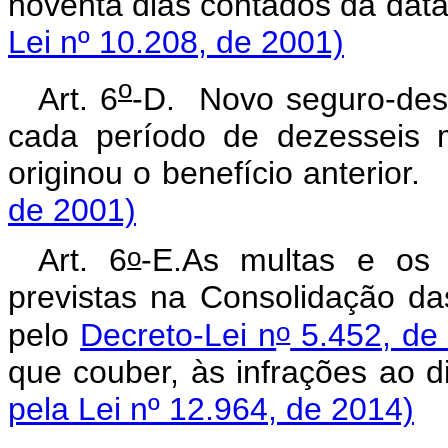
noventa dias contados da
Lei nº 10.208, de 2001)
o
Art. 6
-D. Novo seguro-des
cada período de dezesseis 
originou o benefício an
de 2001)
o
Art. 6
-E.As multas e os 
previstas na Consolidação da
o
pelo
Decreto-Lei n
5.452, de
que couber, às infrações ao d
pela Lei nº 12.964, de 2014)