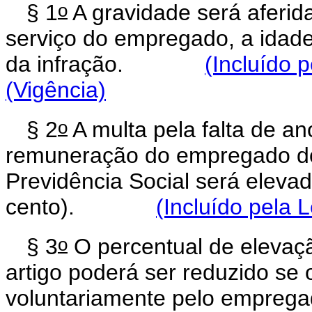
o
§ 1
A gravidade será aferid
serviço do empregado, a idad
da infração.
(Incluído 
(Vigência)
o
§ 2
A multa pela falta de a
remuneração do empregado dom
Previdência Social será elev
cento).
(Incluído pela 
o
§ 3
O percentual de elevaçã
artigo poderá ser reduzido se 
voluntariamente pelo emprega