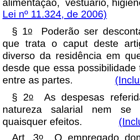
alimentação, vestuário, 
Lei nº 11.324, de 2006)
o
§ 1
Poderão ser descont
que trata o
caput
deste arti
diverso da residência em que
desde que essa possibilidade
entre as partes.
(Incl
o
§ 2
As despesas referi
natureza salarial nem se
quaisquer efeitos.
(Inc
o
Art. 3
O empregado domést