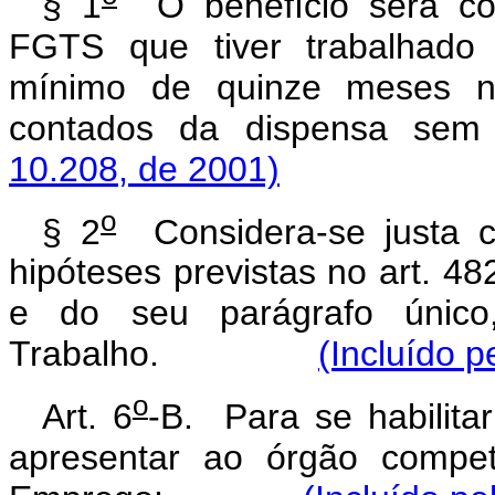
§ 1
O benefício será con
FGTS que tiver trabalhado
mínimo de quinze meses no
contados da dispensa sem 
10.208, de 2001)
o
§ 2
Considera-se justa c
hipóteses previstas no art. 48
e do seu parágrafo único
Trabalho.
(Incluído p
o
Art. 6
-B. Para se habilita
apresentar ao órgão compet