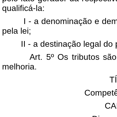
qualificá-la:
I - a denominação e demais
pela lei;
II - a destinação legal do p
Art. 5º Os tributos são im
melhoria.
T
Competên
CA