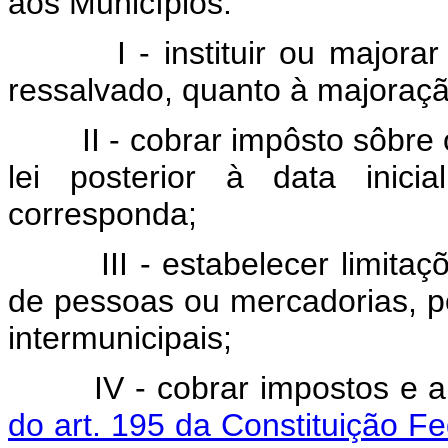
aos Municípios:
I - instituir ou majorar tr
ressalvado, quanto à majoração
II - cobrar impôsto sôbre o
lei posterior à data inici
corresponda;
III - estabelecer limitações 
de pessoas ou mercadorias, po
intermunicipais;
IV - cobrar impostos e a
do art. 195 da Constituição F