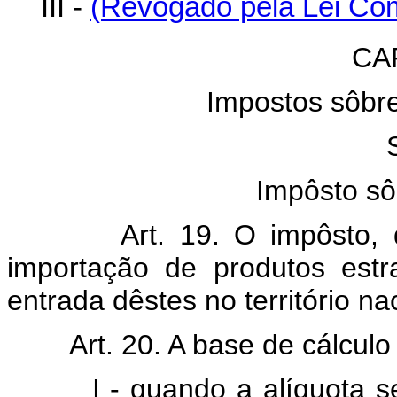
III -
(Revogado pela Lei Com
CAP
Impostos sôbre
Impôsto sô
Art. 19. O impôsto, de 
importação de produtos est
entrada dêstes no território na
Art. 20. A base de cálculo 
I - quando a alíquota seja