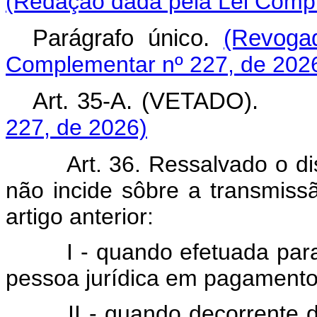
(Redação dada pela Lei Compl
Parágrafo único.
(Revoga
Complementar nº 227, de 202
Art. 35-A. (VETADO)
227, de 2026)
Art. 36. Ressalvado o dispo
não incide sôbre a transmissã
artigo anterior:
I - quando efetuada para s
pessoa jurídica em pagamento d
II - quando decorrente da 