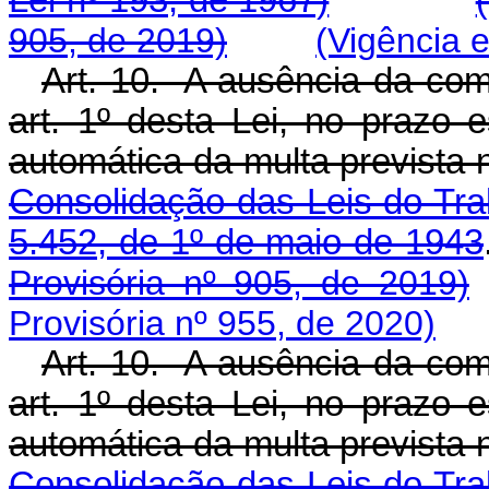
Lei nº 193, de 1967)
905, de 2019)
(Vigência 
Art. 10. A ausência da com
art. 1º desta Lei, no prazo e
automática da multa prevista
Consolidação das Leis do Tra
5.452, de 1º de maio de 1943
Provisória nº 905, de 2019)
Provisória nº 955, de 2020)
Art. 10. A ausência da com
art. 1º desta Lei, no prazo e
automática da multa prevista
Consolidação das Leis do Tra