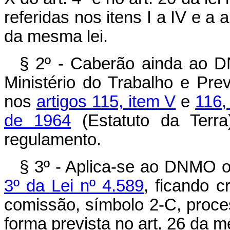
referidas nos itens I a IV e a 
da mesma lei.
§ 2º - Caberão ainda ao D
Ministério do Trabalho e Pre
nos
artigos 115, item V
e
116,
de 1964
(Estatuto da Terr
regulamento.
§ 3º - Aplica-se ao DNMO o
3º da Lei nº 4.589
, ficando 
comissão, símbolo 2-C, proce
forma prevista no art. 26 da m