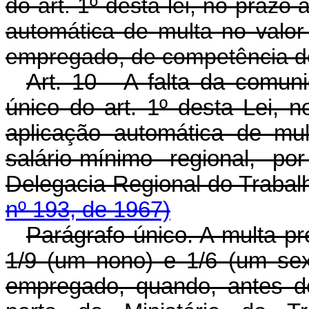
do art. 1º desta lei, no prazo 
automática de multa no valor
empregado, de competência do
Art. 10 - A falta da comun
único do art. 1º desta Lei, n
aplicação automática de mu
salário-mínimo regional, p
Delegacia Regional do 
nº 193, de 1967)
Parágrafo único. A multa pre
1/9 (um nono) e 1/6 (um sext
empregado, quando, antes de