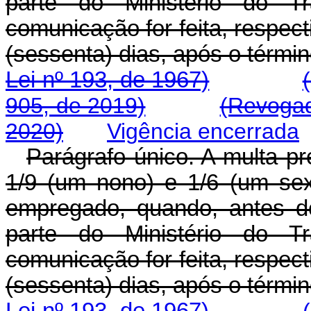
parte do Ministério do Tr
comunicação for feita, respect
(sessenta) dias, após o tér
Lei nº 193, de 1967)
905, de 2019)
(Revogad
2020)
Vigência encerrada
Parágrafo único. A multa pre
1/9 (um nono) e 1/6 (um sext
empregado, quando, antes de
parte do Ministério do Tr
comunicação for feita, respect
(sessenta) dias, após o tér