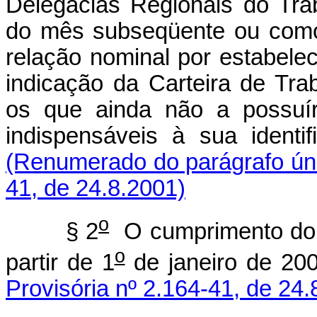
Delegacias Regionais do Tra
do mês subseqüente ou como
relação nominal por estabele
indicação da Carteira de Tra
os que ainda não a possuír
indispensáveis à su
(Renumerado do parágrafo úni
41, de 24.8.2001)
o
§ 2
O cumprimento do p
o
partir de 1
de janeiro
Provisória nº 2.164-41, de 24.