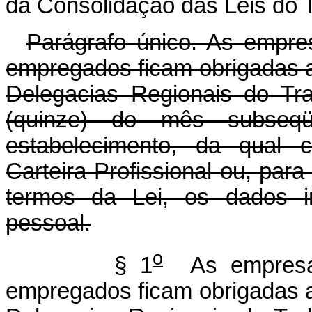
da Consolidação das Leis do 
Parágrafo único. As empre
empregados ficam obrigadas a
Delegacias Regionais do Tr
(quinze) do mês subseqü
estabelecimento, da qual 
Carteira Profissional ou, par
termos da Lei, os dados in
pessoal.
o
§ 1
As empresas
empregados ficam obrigadas a