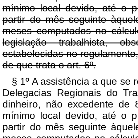
mínimo local devido, até o 
partir do mês seguinte àque
meses computados no cálcul
legislação trabalhista, 
estabelecidas no regulamento,
de que trata o art. 6º.
§ 1º A assistência a que se 
Delegacias Regionais do Tra
dinheiro, não excedente de 8
mínimo local devido, até o 
partir do mês seguinte àque