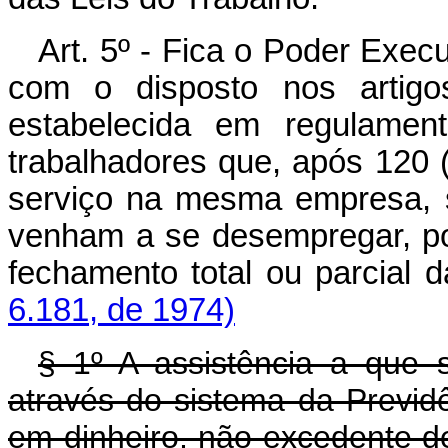
Art. 5º - Fica o Poder Execu
com o disposto nos artigo
estabelecida em regulamen
trabalhadores que, após 120 (
serviço na mesma empresa, 
venham a se desempregar, po
fechamento total ou p
6.181, de 1974)
§ 1º A assistência a que s
através do sistema da Previdê
em dinheiro, não excedente de