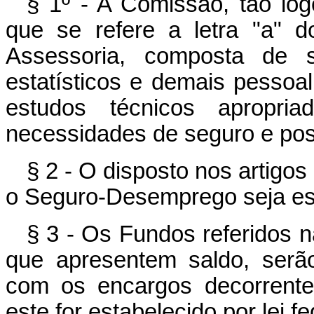
§ 1º - A Comissão, tão log
que se refere a letra "a" d
Assessoria, composta de so
estatísticos e demais pessoal
estudos técnicos apropria
necessidades de seguro e poss
§ 2 - O disposto nos artigos 
o Seguro-Desemprego seja esta
§ 3 - Os Fundos referidos na
que apresentem saldo, serão
com os encargos decorrent
este for estabelecido por lei fe