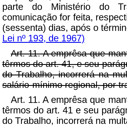
parte do Ministério do Tr
comunicação for feita, respect
(sessenta) dias, após o tér
Lei nº 193, de 1967)
Art. 11.
A emprêsa que manti
têrmos do art. 41, e seu parág
do Trabalho, incorrerá na mul
salário-mínimo regional, por t
Art. 11. A emprêsa que man
têrmos do art. 41 e seu parág
do Trabalho, incorrerá na mult