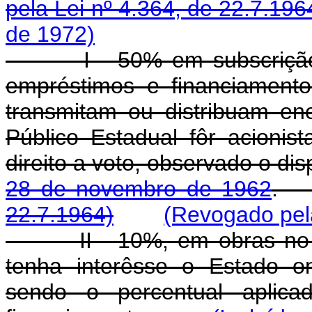
pela Lei nº 4.364, de 22.7.196
de 1972)
I - 50% em subscrição de
empréstimos e financiament
transmitam ou distribuam ene
Público Estadual fôr acionist
direito a voto, observado o di
28 de novembro de 1962
22.7.1964)
(Revogado pela
II - 10%, em obras no seto
tenha interêsse o Estado o
sendo o percentual aplicad