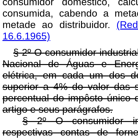
consumidor doméstico, cal
consumida, cabendo a meta
metade ao distribuidor.
(Red
16.6.1965)
§ 2º O consumidor industri
Nacional de Águas e Energ
elétrica, em cada um dos do
superior a 4% do valor das s
percentual do impôsto único 
artigo e seus parágrafos.
§ 2º O consumidor indu
respectivas contas de forn