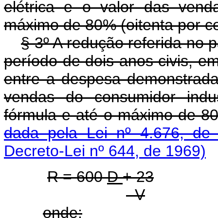
elétrica e o valor das vend
máximo de 80% (oitenta por ce
§ 3º A redução referida no 
período de dois anos civis, e
entre a despesa demonstrada 
vendas do consumidor indus
fórmula e até o máximo de 
dada pela Lei nº 4.676, de 
Decreto-Lei nº 644, de 1969)
R = 600
D
+ 23
V
onde: