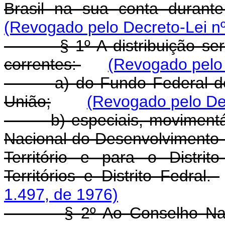
Brasil na sua conta durante 
(Revogado pelo Decreto-Lei nº
§ 1º A distribuição será f
correntes:
(Revogado pelo 
a) do Fundo Federal de Ele
União;
(Revogado pelo Dec
b) especiais, movimentáve
Nacional do Desenvolvimento 
Território e para o Distri
Territórios e Distrito Fedral.
1.497, de 1976)
§ 2º Ao Conselho Naciona