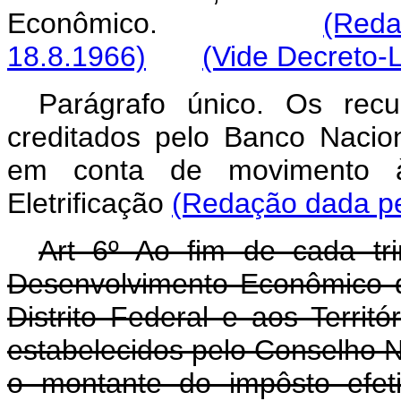
Econômico.
(Red
18.8.1966)
(Vide Decreto-L
Parágrafo único. Os recu
creditados pelo Banco Naci
em conta de movimento 
Eletrificação
(Redação dada pel
Art 6º Ao fim de cada tri
Desenvolvimento Econômico di
Distrito Federal e aos Territ
estabelecidos pelo Conselho N
o montante do impôsto efet