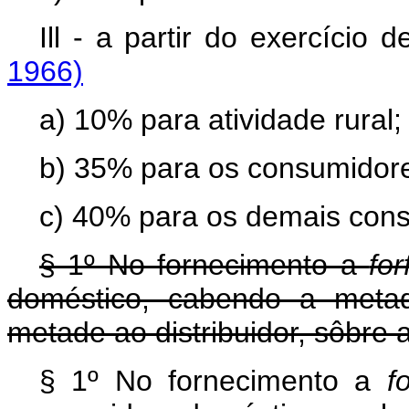
Ill - a partir do exercí
1966)
a) 10% para atividade rural;
b) 35% para os consumidores
c) 40% para os demais con
§ 1º No fornecimento a
for
doméstico, cabendo a meta
metade ao distribuidor, sôbre
§ 1º No fornecimento a
fo