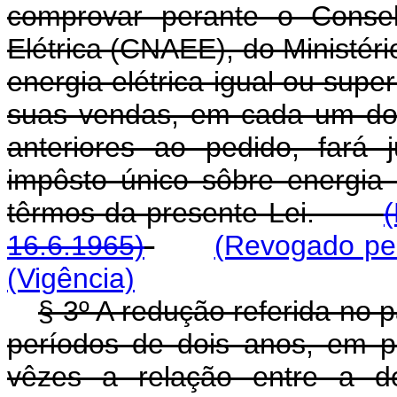
comprovar perante o Conse
Elétrica (CNAEE), do Ministér
energia elétrica igual ou super
suas vendas, em cada um dos
anteriores ao pedido, fará
impôsto único sôbre energia 
têrmos da presente Lei.
16.6.1965)
(Revogado pel
(Vigência)
§ 3º A redução referida no 
períodos de dois anos, em p
vêzes a relação entre a d