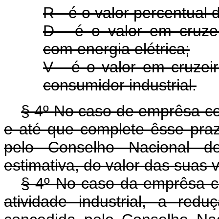
R - é o valor percentual
D - é o valor em cruz
com energia elétrica;
V - é o valor em cruzei
consumidor industrial.
§ 4º No caso de emprêsa co
e até que complete êsse pra
pelo Conselho Nacional d
estimativa, do valor das suas
§ 4º No caso da emprêsa c
atividade industrial, a re