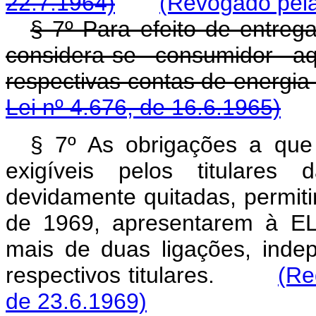
22.7.1964)
(Revogado pela
§ 7º Para efeito de entr
considera-se consumidor a
respectivas contas de energ
Lei nº 4.676, de 16.6.1965)
§ 7º As obrigações a que 
exigíveis pelos titulares 
devidamente quitadas, permit
de 1969, apresentarem à EL
mais de duas ligações, inde
respectivos titulares.
(Re
de 23.6.1969)