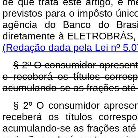
de que trata êste artigo, e 
previstos para o impôsto úni
agência do Banco do Bra
diretamente à ELETROBRÁS,
(Redação dada pela Lei nº 5.0
§ 2º O consumidor aprese
e receberá os títulos corres
acumulando-se as frações até t
§ 2º O consumidor apresen
receberá os títulos corresp
acumulando-se as frações até t