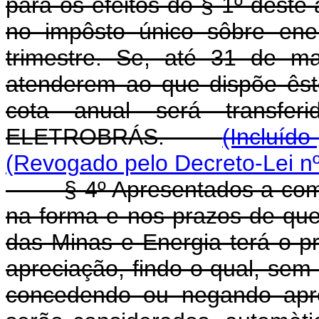
para os efeitos do § 1º dêste 
no impôsto único sôbre energ
trimestre. Se, até 31 de m
atenderem ao que dispõe êste
cota anual será transfe
ELETROBRÁS.
(Incluído
(Revogado pelo Decreto-Lei nº
§ 4º Apresentados a compro
na forma e nos prazos de que t
das Minas e Energia terá o p
apreciação, findo o qual, sem
concedendo ou negando apr