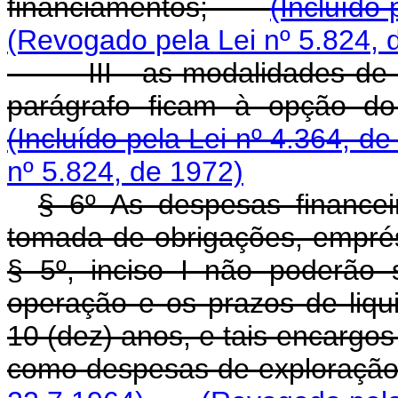
financiamentos;
(Incluído 
(Revogado pela Lei nº 5.824, 
III - as modalidades de apl
parágrafo ficam à opção
(Incluído pela Lei nº 4.364, d
nº 5.824, de 1972)
§ 6º As despesas financeir
tomada de obrigações, emprés
§ 5º, inciso I não poderão
operação e os prazos de liqu
10 (dez) anos, e tais encargo
como despesas de explor