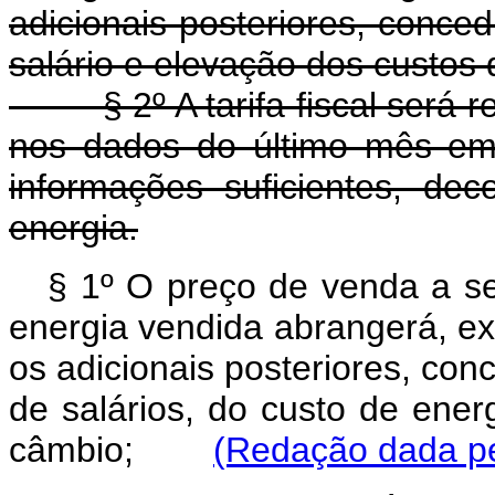
adicionais posteriores, conc
salário e elevação dos custos
§ 2º A tarifa fiscal será r
nos dados do último mês em 
informações suficientes, de
energia.
§ 1º O preço de venda a se
energia vendida abrangerá, exc
os adicionais posteriores, co
de salários, do custo de ene
câmbio;
(Redação dada pel