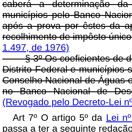
caberá a determinação da
municípios pelo Banco Nacio
após a prova por êstes da ap
recolhimento de impôsto único
1.497, de 1976)
§ 3º Os coeficientes de distr
Distrito Federal e municípios
Conselho Nacional de Águas e
no Banco Nacional de Des
(Revogado pelo Decreto-Lei nº
Art 7º O artigo 5º da
Lei n
passa a ter a seguinte redação