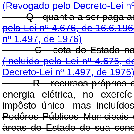
(Revogado pelo Decreto-Lei nº
Q - quantia a ser paga 
pela Lei nº 4.676, de 16.6.196
nº 1.497, de 1976)
C - cota do Estado no 
(Incluído pela Lei nº 4.676, 
Decreto-Lei nº 1.497, de 1976
R - recursos próprios apli
energia elétrica, no exercí
impôsto único, mas incluído
Podêres Públicos Municipais 
áreas do Estado de su