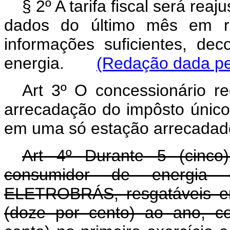
§ 2º A tarifa fiscal será re
dados do último mês em re
informações suficientes, de
energia.
(Redação dada pel
Art 3º O concessionário r
arrecadação do impôsto único
em uma só estação arrecadad
Art 4º Durante 5 (cinco
consumidor de energia e
ELETROBRÁS, resgatáveis em
(doze por cento) ao ano, c