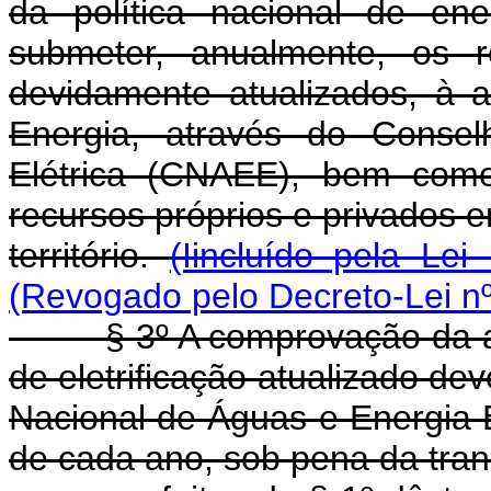
da política nacional de ene
submeter, anualmente, os re
devidamente atualizados, à 
Energia, através do Conse
Elétrica (CNAEE), bem com
recursos próprios e privados e
território.
(Iincluído pela Lei
(Revogado pelo Decreto-Lei nº
§ 3º A comprovação da apli
de eletrificação atualizado d
Nacional de Águas e Energia E
de cada ano, sob pena da tra