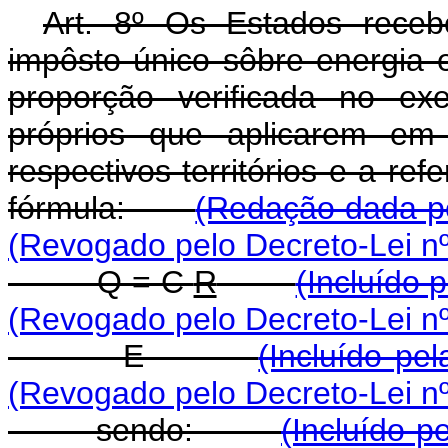
Art. 8º Os Estados receb
impôsto único sôbre energia e
proporção verificada no exe
próprios que aplicarem em 
respectivos territórios e a re
fórmula:
(Redação dada pe
(Revogado pelo Decreto-Lei nº
Q = C
R
(Incluído 
(Revogado pelo Decreto-Lei nº
E
(Incluído pe
(Revogado pelo Decreto-Lei nº
sendo:
(Incluído p