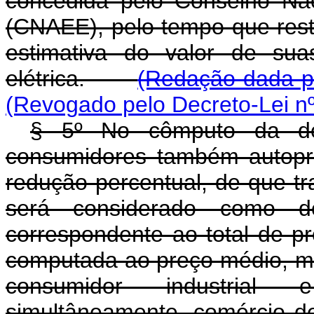
concedida pelo Conselho Nac
(CNAEE), pelo tempo que rest
estimativa do valor de su
elétrica.
(Redação dada pe
(Revogado pelo Decreto-Lei nº
§ 5º No cômputo da des
consumidores também autopro
redução percentual, de que tra
será considerado como d
correspondente ao total de p
computada ao preço médio, mê
consumidor industrial 
simultâneamente, comérci