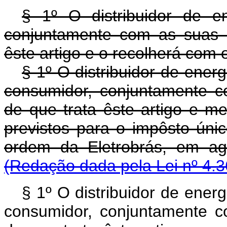
§ 1º O distribuidor de e
conjuntamente com as suas 
êste artigo e o recolherá com 
§ 1º O distribuidor de ener
consumidor, conjuntamente 
de que trata êste artigo e m
previstos para o impôsto ún
ordem da Eletrobrás, em
(Redação dada pela Lei nº 4.3
§ 1º O distribuidor de ener
consumidor, conjuntamente 