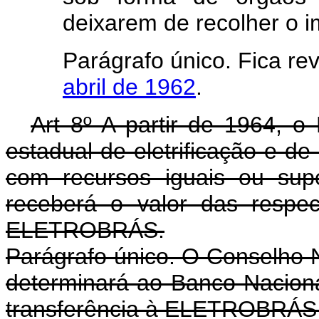
deixarem de recolher o 
Parágrafo único. Fica r
abril de 1962
.
Art 8º A partir de 1964, o
estadual de eletrificação e de
com recursos iguais ou sup
receberá o valor das respe
ELETROBRÁS.
Parágrafo único. O Conselho N
determinará ao Banco Nacion
transferência à ELETROBRÁS d