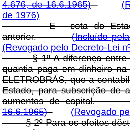
4.676, de 16.6.1965)
(
de 1976)
E - cota do Estado no
anterior.
(Incluído pel
(Revogado pelo Decreto-Lei nº
§ 1º A diferença entre o v
quantia paga em dinheiro na 
ELETROBRÁS, que a contabiliz
Estado, para subscrição de a
aumentos de capita
16.6.1965)
(Revogado pel
§ 2º Para os efeitos dêste 