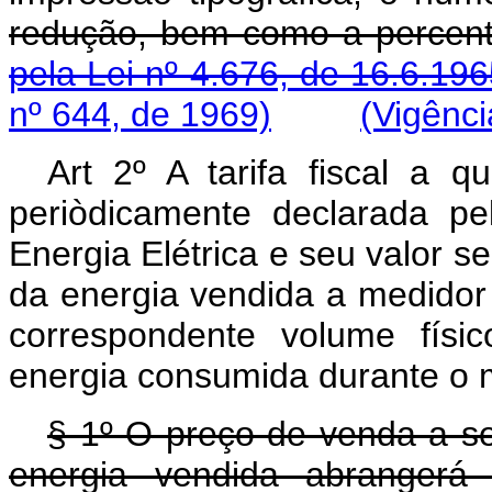
redução, bem como a perc
pela Lei nº 4.676, de 16.6.196
nº 644, de 1969)
(Vigênci
Art 2º A tarifa fiscal a q
periòdicamente declarada p
Energia Elétrica e seu valor s
da energia vendida a medidor
correspondente volume físi
energia consumida durante o 
§ 1º O preço de venda a se
energia vendida abrangerá 