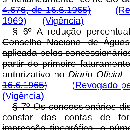
4.676, de 16.6.1965)
(Re
1969)
(Vigência)
§ 6º A redução percentua
Conselho Nacional de Águas
aplicada pelos concessionários 
partir do primeiro faturament
autorizativo no
Diário
Oficial.
16.6.1965)
(Revogado pe
(Vigência)
§ 7º Os concessionários dis
constar das contas de for
impressão tipográfica, o núm