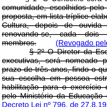
comunidade, escolhidos pelo
proposta, em lista tríplice el
Cultura, depois de ouvida 
renovando-se, cada doi
membros.
(Revogado pelo
§ 2º O Diretor da Es
executivas, será nomeado p
prazo de três anos, findo o q
sua escolha em pessoa es
habilitação para o exercício 
pelo Ministério da Educação 
Decreto Lei nº 796, de 27.8.1