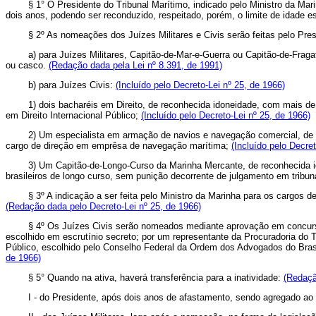
§ 1° O Presidente do Tribunal Marítimo, indicado pelo Ministro da Marinh
dois anos, podendo ser reconduzido, respeitado, porém, o limite de idade 
§ 2º As nomeações dos Juízes Militares e Civis serão feitas pelo Presid
a) para Juízes Militares, Capitão-de-Mar-e-Guerra ou Capitão-de-Fragata
ou casco.
(Redação dada pela Lei nº 8.391, de 1991)
b) para Juízes Civis:
(Incluído pelo Decreto-Lei nº 25, de 1966)
1) dois bacharéis em Direito, de reconhecida idoneidade, com mais de cinc
em Direito Internacional Público;
(Incluído pelo Decreto-Lei nº 25, de 1966)
2) Um especialista em armação de navios e navegação comercial, de reco
cargo de direção em emprêsa de navegação marítima;
(Incluído pelo Decret
3) Um Capitão-de-Longo-Curso da Marinha Mercante, de reconhecida idone
brasileiros de longo curso, sem punição decorrente de julgamento em tribun
§ 3º A indicação a ser feita pelo Ministro da Marinha para os cargos de 
(Redação dada pelo Decreto-Lei nº 25, de 1966)
§ 4º Os Juízes Civis serão nomeados mediante aprovação em concurso de t
escolhido em escrutínio secreto; por um representante da Procuradoria do T
Público, escolhido pelo Conselho Federal da Ordem dos Advogados do Bras
de 1966)
§ 5° Quando na ativa, haverá transferência para a inatividade:
(Redaçã
I - do Presidente, após dois anos de afastamento, sendo agregado ao re