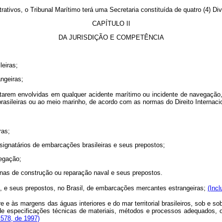
ivos, o Tribunal Marítimo terá uma Secretaria constituída de quatro (4) Di
CAPÍTULO II
DA JURISDIÇÃO E COMPETÊNCIA
eiras;
ngeiras;
envolvidas em qualquer acidente marítimo ou incidente de navegação, no q
asileiras ou ao meio marinho, de acordo com as normas do Direito Internaci
ras;
ignatários de embarcações brasileiras e seus prepostos;
egação;
inas de construção ou reparação naval e seus prepostos.
, e seus prepostos, no Brasil, de embarcações mercantes estrangeiras;
(Incl
às margens das águas interiores e do mar territorial brasileiros, sob e sob
e especificações técnicas de materiais, métodos e processos adequados, ou,
9.578, de 1997)