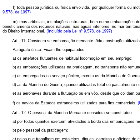
l) toda pessoa jurídica ou física envolvida, por qualquer forma ou motiv
9.578, de 1997)
m) ilhas artificiais, instalações estruturas, bem como embarcações de 
beneficiamento dos recursos naturais, nas águas interiores, no mar territori
do Direito Internacional.
(Incluído pela Lei nº 9.578, de 1997)
Art . 11. Considera-se embarcação mercante tôda construção utilizada com
Parágrafo único. Ficam-lhe equiparados:
a) os artefatos flutuantes de habitual locomoção em seu emprêgo;
b) as embarcações utilizadas na praticagem, no transporte não remunerado 
c) as empregadas no serviço público, exceto as da Marinha de Guerra
d) as da Marinha de Guerra, quando utilizadas total ou parcialmente no
e) as aeronaves durante a flutuação ou em vôo, desde que colidam ou 
f) os navios de Estados estrangeiros utilizados para fins comerciais.
(
Art . 12. O pessoal da Marinha Mercante considera-se constituído:
a) por todos quantos exercem atividades a bordo das embarcações me
b) pelo pessoal da praticagem;
c) pelos que trabalham em estaleiros, diques, carreiras e oficinas de c