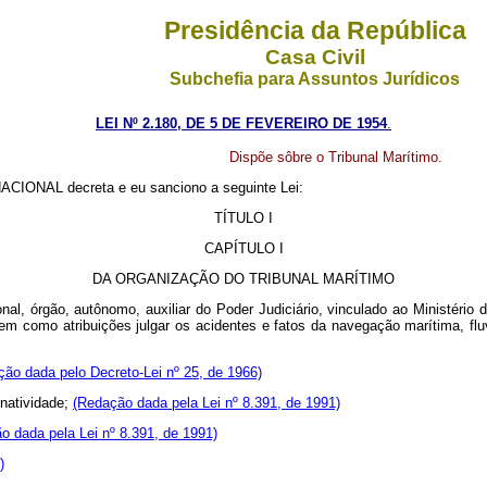
Presidência da República
Casa Civil
Subchefia para Assuntos Jurídicos
LEI Nº 2.180, DE 5 DE FEVEREIRO DE 1954
.
Dispõe sôbre o Tribunal Marítimo.
CIONAL decreta e eu sanciono a seguinte Lei:
TÍTULO I
CAPÍTULO I
DA ORGANIZAÇÃO DO TRIBUNAL MARÍTIMO
l, órgão, autônomo, auxiliar do Poder Judiciário, vinculado ao Ministério d
m como atribuições julgar os acidentes e fatos da navegação marítima, fluv
ção dada pelo Decreto-Lei nº 25, de 1966)
natividade;
(Redação dada pela Lei nº 8.391, de 1991)
o dada pela Lei nº 8.391, de 1991)
)