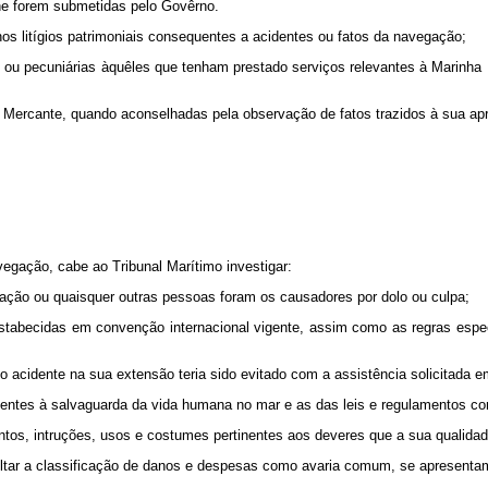
e forem submetidas pelo Govêrno.
s litígios patrimoniais consequentes a acidentes ou fatos da navegação;
pecuniárias àquêles que tenham prestado serviços relevantes à Marinha Me
ercante, quando aconselhadas pela observação de fatos trazidos à sua apr
gação, cabe ao Tribunal Marítimo investigar:
lação ou quaisquer outras pessoas foram os causadores por dolo ou culpa;
abecidas em convenção internacional vigente, assim como as regras especi
acidente na sua extensão teria sido evitado com a assistência solicitada 
tes à salvaguarda da vida humana no mar e as das leis e regulamentos c
entos, intruções, usos e costumes pertinentes aos deveres que a sua qualid
r a classificação de danos e despesas como avaria comum, se apresentam 