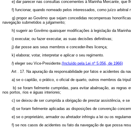
e) dar parecer nas consultas concernentes à Marinha Mercante, que lh
f) funcionar, quando nomeado pelos interessados, como juízo arbitral no
g) propor ao Govêrno que sejam concedidas recompensas honoríficas ou 
navegação submetidos a julgamento;
h) sugerir ao Govêrno quaisquer modificações à legislação da Marinha M
i) executar, ou fazer executar, as suas decisões definitivas;
j) dar posse aos seus membros e conceder-lhes licença;
k) elaborar, votar, interpretar e aplicar o seu regimento.
l
) eleger seu Vice-Presidente.
(Incluído pela Lei nº 5.056, de 1966)
Art . 17. Na apuração da responsabilidade por fatos e acidentes da nave
a) se o capitão, o prático, o oficial de quarto, outros membros da tripu
b) se foram fielmente cumpridas, para evitar abalroação, as regras est
nos portos, rios e águas interiores;
c) se deixou de ser cumprida a obrigação de prestar assistência, e se o 
d) se foram fielmente aplicadas as disposições de convenção concernen
e) se o proprietário, armador ou afretador infringiu a lei ou os regulam
f) se nos casos de acidentes ou fato da navegação de que possa resulta