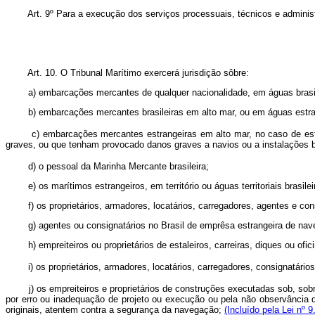
Art. 9º Para a execução dos serviços processuais, técnicos e administrat
Art. 10. O Tribunal Marítimo exercerá jurisdição sôbre:
a) embarcações mercantes de qualquer nacionalidade, em águas brasil
b) embarcações mercantes brasileiras em alto mar, ou em águas estra
c) embarcações mercantes estrangeiras em alto mar, no caso de estarem 
graves, ou que tenham provocado danos graves a navios ou a instalações br
d) o pessoal da Marinha Mercante brasileira;
e) os marítimos estrangeiros, em território ou águas territoriais brasilei
f) os proprietários, armadores, locatários, carregadores, agentes e cons
g) agentes ou consignatários no Brasil de emprêsa estrangeira de nav
h) empreiteiros ou proprietários de estaleiros, carreiras, diques ou ofic
i) os proprietários, armadores, locatários, carregadores, consignatários
j) os empreiteiros e proprietários de construções executadas sob, sobre e 
por erro ou inadequação de projeto ou execução ou pela não observância d
originais, atentem contra a segurança da navegação;
(Incluído pela Lei nº 