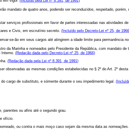
o em vigor.
(Incluído pela Lei nº 8.391, de 1991)
terão mandato de quatro anos, podendo ser reconduzidos, respeitado, porém, o
r serviços profissionais em favor de partes interessadas nas atividades d
res e Civis, em escrutínio secreto.
(Incluído pelo Decreto-Lei nº 25, de 1966
ervar-se-ão em seus cargos até atingirem a idade limite para permanência no
stro da Marinha e nomeados pelo Presidente da República, com mandato de t
 Interno.
(Redação dada pelo Decreto-Lei nº 25, de 1966)
inha.
(Redação dada pela Lei nº 8.391, de 1991)
observadas as mesmas condições estabelecidas no § 2º do Art. 2º desta lei,
 cargo de substituto, e sòmente durante o seu impedimento legal.
(Incluíd
 parentes ou afins até o segundo grau.
 ofício.
o nomeado, ou contra o mais moço caso sejam da mesma data as nomeações.