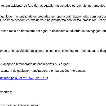
o, em acidente ou fato da navegação, respeitados os demais instrumentos do
qualquer nacionalidade empregadas em operações relacionadas com pesquis
al, na zona econômica exclusiva e na plataforma continental brasileiros, resp
o meio de transporte por água, e destinada à indústria da navegação, quai
e nas atividades religiosas, cientificas, beneficentes, recreativas e desp
;
 transporte remunerado de passageiros ou cargas;
atentem de qualquer maneira contra embarcações mercantes.
Incluído pela Lei nº 9.578, de 1997)
rcantes;
onstrução e reparação naval;