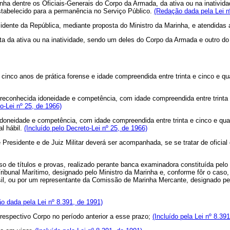
a dentre os Oficiais-Generais do Corpo da Armada, da ativa ou na inativid
estabelecido para a permanência no Serviço Público.
(Redação dada pela Lei n
ente da República, mediante proposta do Ministro da Marinha, e atendidas
 da ativa ou na inatividade, sendo um deles do Corpo da Armada e outro d
o anos de prática forense e idade compreendida entre trinta e cinco e quar
nhecida idoneidade e competência, com idade compreendida entre trinta e 
o-Lei nº 25, de 1966)
idade e competência, com idade compreendida entre trinta e cinco e quar
al hábil.
(Incluído pelo Decreto-Lei nº 25, de 1966)
Presidente e de Juiz Militar deverá ser acompanhada, se se tratar de ofici
ítulos e provas, realizado perante banca examinadora constituída pelo Pre
ribunal Marítimo, designado pelo Ministro da Marinha e, conforme fôr o caso, 
il, ou por um representante da Comissão de Marinha Mercante, designado pe
o dada pela Lei nº 8.391, de 1991)
spectivo Corpo no período anterior a esse prazo;
(Incluído pela Lei nº 8.39