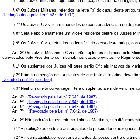
II - dos Juízes Militares, logo após a nomeação, na forma da legislaçã
§ 6º Os Juízes Militares, referidos na letra "b" do
caput
deste artigo, 
(Redação dada pela Lei 9.527, de 1997)
§ 7º Os Juízes Civis ficam impedidos de exercer advocacia ou de presta
§ 8º Será eleito bienalmente um Vice-Presidente dentre os Juízes Milita
§ 9º Os Juízes Civis, referidos na letra "c" do
caput
deste artigo, cons
Art. 3º Os Juízes Militares e Civis terão suplentes indicados pelo Mini
convocados pelo Presidente do Tribunal, nos casos previstos no Regimento
§ 1° Os suplentes dos Juízes Militares serão Oficiais inativos da Mar
§ 2º Para a nomeação dos suplentes de que trata êste artigo deverão ser 
Decreto-Lei nº 25, de 1966)
§ 3º Nenhum direito ou vantagem terá o suplente, além de vencimento do
Art. 4º
(Revogado pela Lei nº 7.642, de 1987)
Art. 5º
(Revogado pela Lei nº 7.642, de 1987)
Art. 6º
(Revogado pela Lei nº 7.642, de 1987)
Art. 7º
(Revogado pela Lei nº 7.642, de 1987)
Art. 8º Não poderão ter assento no Tribunal Marítimo, simultâneamente,
§ 1º A proibição estende-se aos adjuntos de procurador e advogados de
§ 2º A incompatibilidade resolver-se-á antes da posse contra o últim