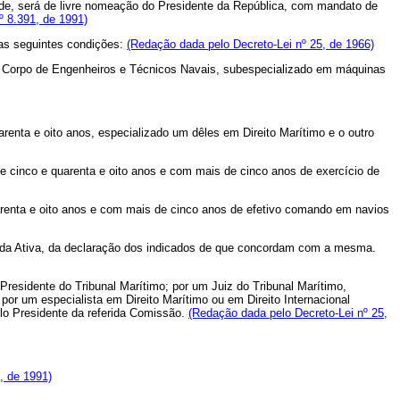
ade, será de livre nomeação do Presidente da República, com mandato de
º 8.391, de 1991)
 as seguintes condições:
(Redação dada pelo Decreto-Lei nº 25, de 1966)
o Corpo de Engenheiros e Técnicos Navais, subespecializado em máquinas
enta e oito anos, especializado um dêles em Direito Marítimo e o outro
cinco e quarenta e oito anos e com mais de cinco anos de exercício de
enta e oito anos e com mais de cinco anos de efetivo comando em navios
al da Ativa, da declaração dos indicados de que concordam com a mesma.
sidente do Tribunal Marítimo; por um Juiz do Tribunal Marítimo,
por um especialista em Direito Marítimo ou em Direito Internacional
lo Presidente da referida Comissão.
(Redação dada pelo Decreto-Lei nº 25,
1, de 1991)