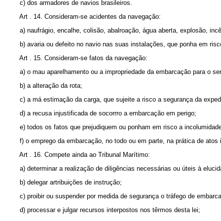
c) dos armadores de navios brasileiros.
Art . 14. Consideram-se acidentes da navegação:
a) naufrágio, encalhe, colisão, abalroação, água aberta, explosão, incên
b) avaria ou defeito no navio nas suas instalações, que ponha em risco
Art . 15. Consideram-se fatos da navegação:
a) o mau aparelhamento ou a impropriedade da embarcação para o serviç
b) a alteração da rota;
c) a má estimação da carga, que sujeite a risco a segurança da exped
d) a recusa injustificada de socorrro a embarcação em perigo;
e) todos os fatos que prejudiquem ou ponham em risco a incolumidade 
f) o emprego da embarcação, no todo ou em parte, na prática de atos ilí
Art . 16. Compete ainda ao Tribunal Marítimo:
a) determinar a realização de diligências necessárias ou úteis à elucid
b) delegar artribuições de instrução;
c) proibir ou suspender por medida de segurança o tráfego de embarca
d) processar e julgar recursos interpostos nos têrmos desta lei;