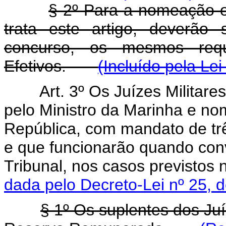
§ 2º Para a nomeação o
trata este artigo, deverão
concurso, os mesmos requi
Efetivos.
(Incluído pela Lei
Art. 3º Os Juízes Militare
pelo Ministro da Marinha e no
República, com mandato de tr
e que funcionarão quando con
Tribunal, nos casos previst
dada pelo Decreto-Lei nº 25, 
§ 1º Os suplentes dos Juíz