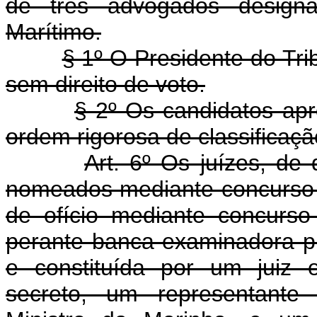
de três advogados designa
Marítimo.
§ 1º O Presidente do Tri
sem direito de voto.
§ 2º Os candidatos a
ordem rigorosa de classificaçã
Art. 6º Os juízes, de 
nomeados mediante concurso d
de ofício mediante concurso
perante banca examinadora pr
e constituída por um juiz e
secreto, um representante 