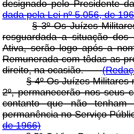
designado pelo Presiden
dada pela Lei nº 5.056, de 196
§ 3º Os Juízes Militar
resguardada a situação dos 
Ativa, serão logo após a no
Remunerada com tôdas as pr
direito, na ocasião.
(Redaçã
§ 4º Os Juízes Militares
2º, permanecerão nos seus c
contanto que não tenham u
permanência no Serviço Públi
de 1966)