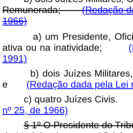
Remunerada;
(Redação da
1966)
a) um Presidente, Ofi
ativa ou na inatividade;
1991)
b) dois Juízes Militares, Of
e
(Redação dada pela Lei 
c) quatro Juízes Civi
nº 25, de 1966)
§ 1º O Presidente do Trib