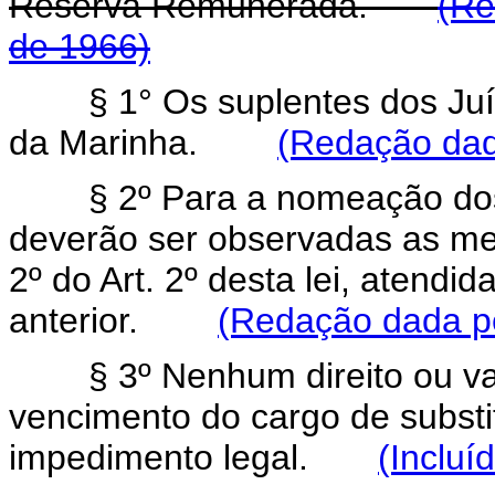
Reserva Remunerada.
(Re
de 1966)
§ 1° Os suplentes dos Juíz
da Marinha.
(Redação dada
§ 2º Para a nomeação dos su
deverão ser observadas as me
2º do Art. 2º desta lei, atendid
anterior.
(Redação dada pe
§ 3º Nenhum direito ou vant
vencimento do cargo de substi
impedimento legal.
(Incluí