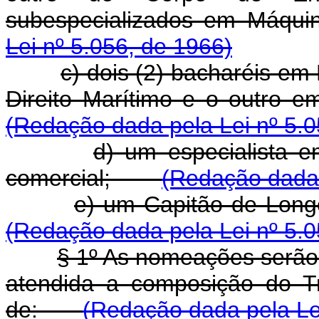
subespecializados em Máqu
Lei nº 5.056, de 1966)
c) dois (2) bacharéis em
Direito Marítimo e o outro 
(Redação dada pela Lei nº 5.0
d) um especialista 
comercial;
(Redação dada 
e) um Capitão de Lo
(Redação dada pela Lei nº 5.0
§ 1º As nomeações serão 
atendida a composição do T
de:
(Redação dada pela Lei