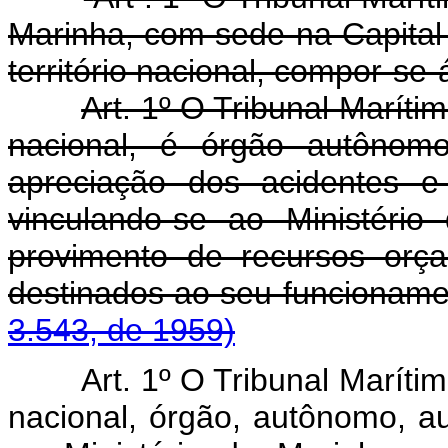
Marinha, com sede na Capital 
território nacional, compor-se-
Art. 1º O Tribunal Marítim
nacional, é órgão autônomo
apreciação dos acidentes e
vinculando-se ao Ministéri
provimento de recursos orça
destinados ao seu funcio
3.543, de 1959)
Art. 1º O Tribunal Marítim
nacional, órgão, autônomo, aux