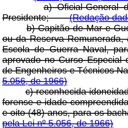
a) Oficial-General
Presidente;
(Redação dada
b) Capitão-de-Mar-e-Gue
ou da Reserva Remunerada, 
Escola de Guerra Naval, pa
aprovado no Curso Especial
de Engenheiros e Técnico
5.056, de 1966)
c) reconhecida idoneidad
forense e idade compreendida 
e oito (48) anos, para os b
pela Lei nº 5.056, de 1966)