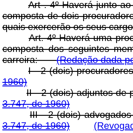
Art . 4º Haverá junto a
composta de dois procuradore
quais exercerão os seus cargos
Art. 4º Haverá uma proc
composta dos seguintes memb
carreira:
(Redação dada pel
I - 2 (dois) procura
1960)
II - 2 (dois) adjuntos
3.747, de 1960)
III - 2 (dois) advoga
3.747, de 1960)
(Revogad