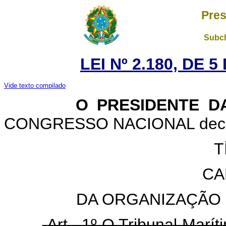
Pres
Subch
LEI Nº 2.180, DE 
Vide texto compilado
O PRESIDENTE DA 
CONGRESSO NACIONAL decreta
T
CA
DA ORGANIZAÇÃO 
Art . 1º O Tribunal Marít