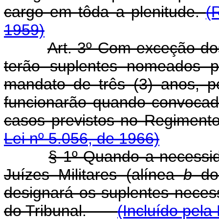
cargo em tôda a plenitude.
(
1959)
Art. 3º Com exceção dos
terão suplentes nomeados p
mandato de três (3) anos, p
funcionarão quando convocado
casos previstos no Regim
Lei nº 5.056, de 1966)
§ 1º Quando a necessi
Juízes Militares (alínea
b
do 
designará os suplentes necess
do Tribunal.
(Incluído pela