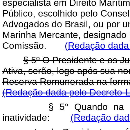
especialista em Direito Maríti
Público, escolhido pelo Cons
Advogados do Brasil, ou por 
Marinha Mercante, designado p
Comissão.
(Redação dada 
§ 5º O Presidente e os Ju
Ativa, serão, logo após sua n
Reserva Remunerada na form
(Redação dada pelo Decreto-Le
§ 5° Quando na at
inatividade:
(Redação dada