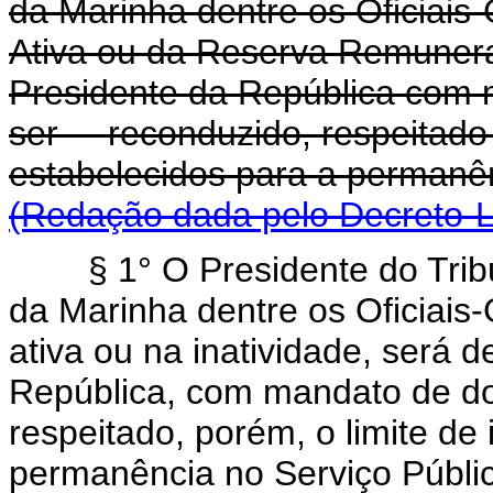
da Marinha dentre os Oficiais
Ativa ou da Reserva Remunera
Presidente da República com 
ser reconduzido, respeitado 
estabelecidos para a perma
(Redação dada pelo Decreto-Le
§ 1° O Presidente do Trib
da Marinha dentre os Oficiais
ativa ou na inatividade, será 
República, com mandato de do
respeitado, porém, o limite de
permanência no Serviço Pú