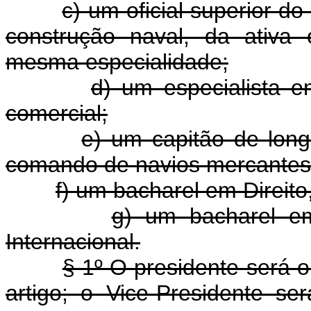
c) um oficial superior 
construção naval, da ativa
mesma especialidade;
d) um especialista 
comercial;
e) um capitão de lon
comando de navios mercantes b
f) um bacharel em Direito
g) um bacharel em 
Internacional.
§ 1º O presidente será o 
artigo; o Vice-Presidente se