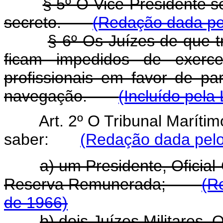
§ 5º O Vice-Presidente s
secreto.
(Redação dada pel
§ 6º Os Juízes de que 
ficam impedidos de exerce
profissionais em favor de pa
navegação.
(Incluído pela
Art. 2º O Tribunal Maríti
saber:
(Redação dada pelo
a) um Presidente, Oficia
Reserva Remunerada;
(R
de 1966)
b) dois Juízes Militares, 