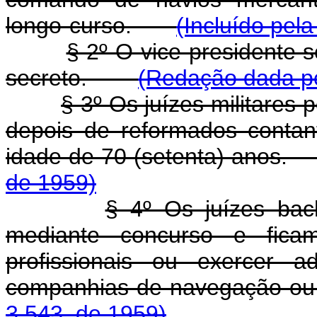
longo-curso.
(Incluído pela
§ 2º O vice-presidente s
secreto.
(Redação dada pe
§ 3º Os juízes militares
depois de reformados conta
idade de 70 (setenta) an
de 1959)
§ 4º Os juízes bac
mediante concurso e ficam
profissionais ou exercer a
companhias de navegação 
3.543, de 1959)