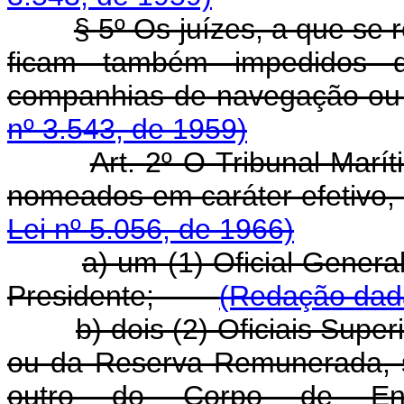
§ 5º Os juízes, a que se 
ficam também impedidos de
companhias de navegação
nº 3.543, de 1959)
Art. 2º O Tribunal Marí
nomeados em caráter efeti
Lei nº 5.056, de 1966)
a) um (1) Oficial Gener
Presidente;
(Redação dada
b) dois (2) Oficiais Supe
ou da Reserva Remunerada, 
outro do Corpo de Eng