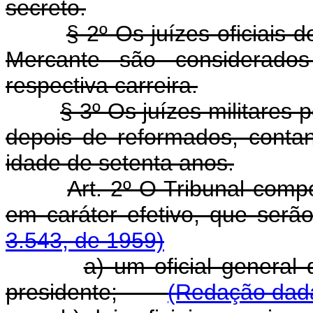
secreto.
§ 2º Os juízes oficiais
Mercante são considerado
respectiva carreira.
§ 3º Os juízes militares
depois de reformados, conta
idade de setenta anos.
Art. 2º O Tribunal comp
em caráter efetivo, que
3.543, de 1959)
a) um oficial genera
presidente;
(Redação dada