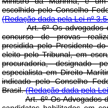
Ministro da Marinha, e um 
escolhido pelo Conselho F
(Redação dada pela Lei nº 3.5
Art. 6º Os advogados 
concurso de provas reali
presidida pelo Presidente do
eleito pelo Tribunal, em escr
procuradoria, designado 
especialista em Direito Maríti
indicado pelo Conselho Fe
Brasil.
(Redação dada pela Lei
Art. 6º Os Advogados-