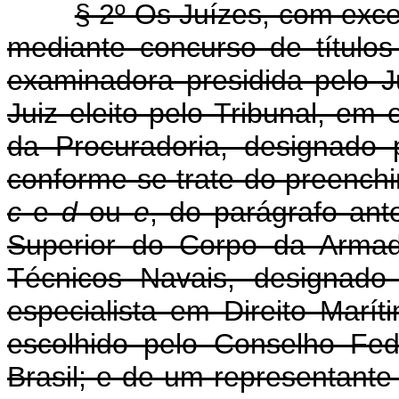
§ 2º Os Juízes, com exc
mediante concurso de títulos
examinadora presidida pelo J
Juiz eleito pelo Tribunal, em 
da Procuradoria, designado 
conforme se trate do preenchi
c
e
d
ou
e
, do parágrafo ant
Superior do Corpo da Arma
Técnicos Navais, designado
especialista em Direito Maríti
escolhido pelo Conselho Fe
Brasil; e de um representant