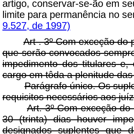
artigo, conservar-se-ão em se
limite para permanência no 
9.527, de 1997)
Art . 3º Com exceção do p
que serão convocados sempre 
impedimento dos titulares e, 
cargo em tôda a plenitude das
Parágrafo único. Os sup
requisitos necessários aos juí
Art. 3º Com exceção do 
30 (trinta) dias houver imp
designados suplentes que d