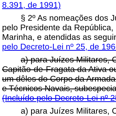
8.391, de 1991)
§ 2º As nomeações dos Juí
pelo Presidente da República,
Marinha, e atendidas as se
pelo Decreto-Lei nº 25, de 196
a) para Juízes Militares,
Capitão-de-Fragata da Ativa 
um dêles do Corpo da Armada 
e Técnicos Navais, subespe
(Incluído pelo Decreto-Lei nº 
a) para Juízes Militares,