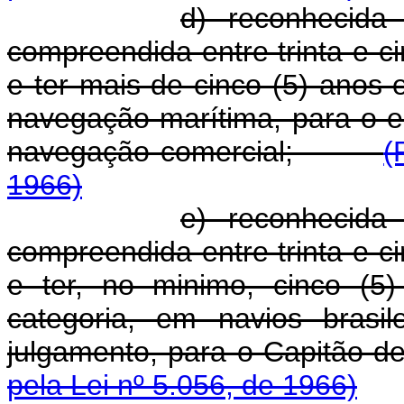
d) reconhecida
compreendida entre trinta e ci
e ter mais de cinco (5) anos
navegação marítima, para o e
navegação comercial;
(
1966)
e) reconhecida
compreendida entre trinta e ci
e ter, no minimo, cinco (5
categoria, em navios brasi
julgamento, para o Capit
pela Lei nº 5.056, de 1966)