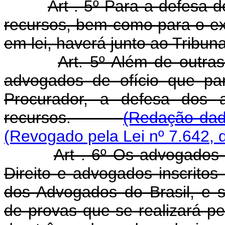
Art . 5º Para a defesa
recursos, bem como para o exe
em lei, haverá junto ao Tribun
Art. 5º Além de outras
advogados de ofício que pa
Procurador, a defesa dos
recursos.
(Redação dada
(Revogado pela Lei nº 7.642, 
Art . 6º Os advogados 
Direito e advogados inscrit
dos Advogados do Brasil, e
de provas que se realizará 