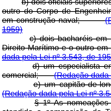
b) dois oficiais superio
outro do Corpo de Engenheir
em construção naval;
(
1959)
c) dois bacharéis em 
Direito Marítimo e o outro 
dada pela Lei nº 3.543, de 195
d) um especialista 
comercial;
(Redação dada p
e) um capitão-de-l
(Redação dada pela Lei nº 3.5
§ 1º As nomeações s