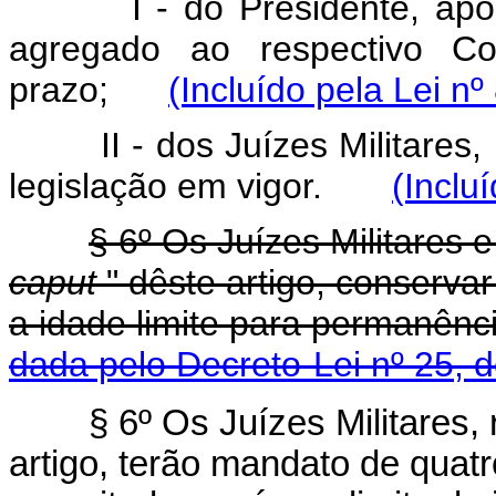
I - do Presidente, após d
agregado ao respectivo Co
prazo;
(Incluído pela Lei nº
II - dos Juízes Militares, 
legislação em vigor.
(Inclu
§ 6º Os Juízes Militares e
caput
" dêste artigo, conserva
a idade limite para permanê
dada pelo Decreto-Lei nº 25, 
§ 6º Os Juízes Militares, 
artigo, terão mandato de quat