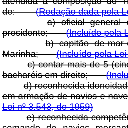
atendida a composição do T
de:
(Redação dada pela Le
a) oficial genera
presidente;
(Incluído pela 
b) capitão de-mar-
Marinha;
(Incluído pela Le
c) contar mais de 5 (cin
bacharéis em direito;
(Incl
d) reconhecida idoneidad
em armação de navios e n
Lei nº 3.543, de 1959)
e) reconhecida competên
comando de navios mercante