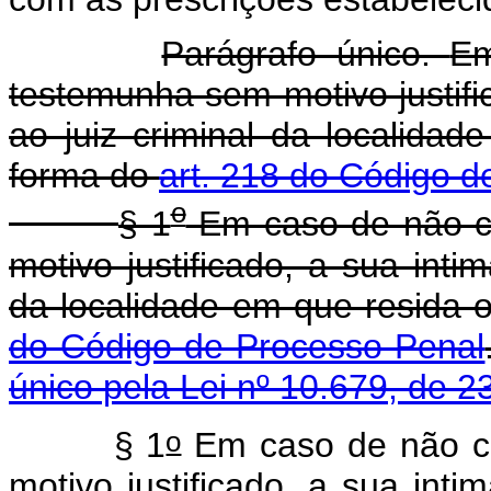
Parágrafo único.
Em
testemunha sem motivo justific
ao juiz criminal da localida
forma do
art. 218 do Código d
o
§ 1
Em caso de não-c
motivo justificado, a sua intim
da localidade em que resida 
do Código de Processo Penal
único pela Lei nº 10.679, de 2
o
§ 1
Em caso de não c
motivo justificado, a sua intim