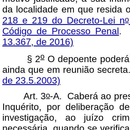
da localidade em que resida 
o
218 e 219 do Decreto-Lei n
Código de Processo Penal
.
13.367, de 2016)
o
§ 2
O depoente poderá 
ainda que em reunião s
de 23.5.2003)
o
Art. 3
-A. Caberá ao pre
Inquérito, por deliberação de
investigação, ao juízo cri
necessária, quando se verifica