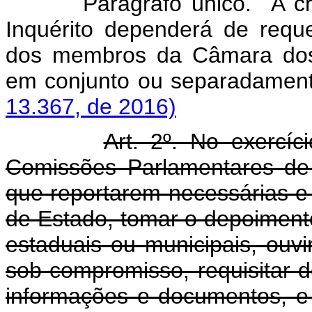
Parágrafo único. A c
Inquérito dependerá de requ
dos membros da Câmara dos
em conjunto ou separad
13.367, de 2016)
Art. 2º. No exercíc
Comissões Parlamentares de I
que reportarem necessárias e
de Estado, tomar o depoimento
estaduais ou municipais, ouvir
sob compromisso, requisitar d
informações e documentos, e 