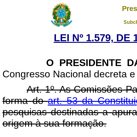
Pres
Subch
LEI Nº 1.579, DE
O PRESIDENTE DA 
Congresso Nacional decreta e 
Art. 1º. As Comissões Pa
forma do
art. 53 da Constitu
pesquisas destinadas a apur
origem à sua formação.