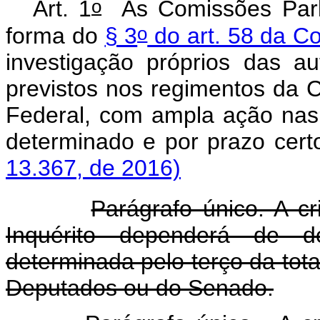
o
Art. 1
As Comissões Parla
o
forma do
§ 3
do art. 58 da Co
investigação próprios das au
previstos nos regimentos da
Federal, com ampla ação nas 
determinado e por prazo
13.367, de 2016)
Parágrafo único. A c
Inquérito dependerá de de
determinada pelo terço da to
Deputados ou do Senado.