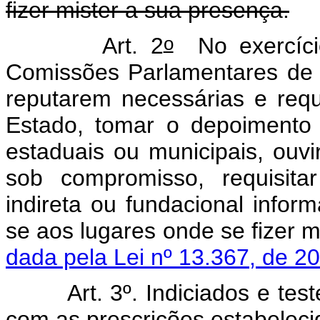
fizer mister a sua presença.
o
Art. 2
No exercício
Comissões Parlamentares de I
reputarem necessárias e req
Estado, tomar o depoimento 
estaduais ou municipais, ouvir
sob compromisso, requisitar
indireta ou fundacional infor
se aos lugares onde se fize
dada pela Lei nº 13.367, de 2
Art. 3º. Indiciados e t
com as prescrições estabeleci