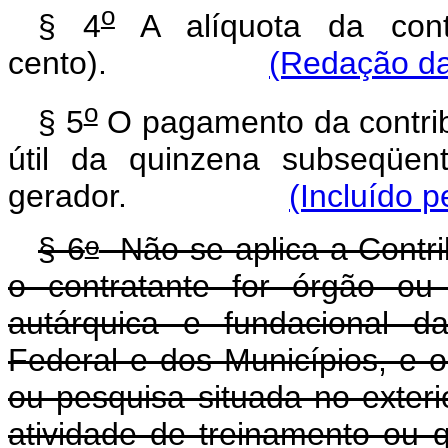
o
§ 4
A alíquota da cont
cento).
(Redação da
o
§ 5
O pagamento da contribu
útil da quinzena subseqüen
gerador.
(Incluído p
o
§ 6
Não se aplica a Contri
o contratante for órgão ou 
autárquica e fundacional d
Federal e dos Municípios, e o 
ou pesquisa situada no exteri
atividade de treinamento ou qu