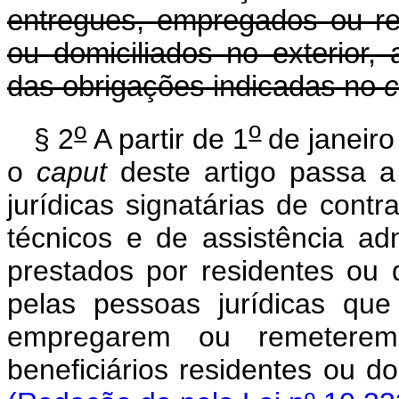
entregues, empregados ou re
ou domiciliados no exterior,
das obrigações indicadas no
c
o
o
§ 2
A partir de 1
de janeiro
o
caput
deste artigo passa a
jurídicas signatárias de cont
técnicos e de assistência ad
prestados por residentes ou 
pelas pessoas jurídicas que
empregarem ou remeter
beneficiários residentes