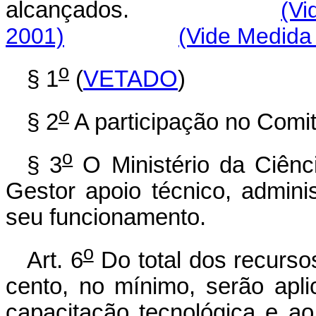
alcançados.
(Vi
2001)
(Vide Medida 
o
§ 1
(
VETADO
)
o
§ 2
A participação no Comi
o
§ 3
O Ministério da Ciênc
Gestor apoio técnico, adminis
seu funcionamento.
o
Art. 6
Do total dos recursos
cento, no mínimo, serão ap
capacitação tecnológica e ao