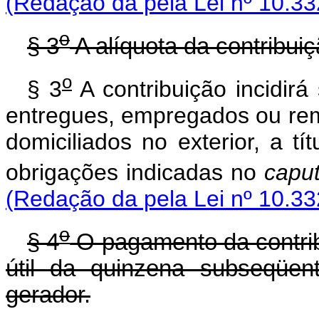
(Redação da pela Lei nº 10.33
o
§ 3
A alíquota da contribui
o
§ 3
A contribuição incidirá
entregues, empregados ou rem
domiciliados no exterior, a t
obrigações indicadas no
capu
(Redação da pela Lei nº 10.33
o
§ 4
O pagamento da contribu
útil da quinzena subseqüen
gerador.