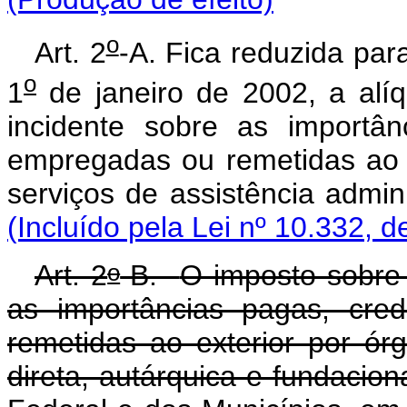
o
Art. 2
-A. Fica reduzida par
o
1
de janeiro de 2002, a alí
incidente sobre as importân
empregadas ou remetidas ao e
serviços de assistência 
(Incluído pela Lei nº 10.332, d
o
Art. 2
-B.
O imposto sobre 
as importâncias pagas, cre
remetidas ao exterior por ór
direta, autárquica e fundacion