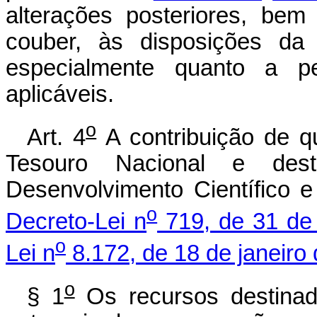
alterações posteriores, be
couber, às disposições da 
especialmente quanto a p
aplicáveis.
o
Art. 4
A contribuição de qu
Tesouro Nacional e des
Desenvolvimento Científico 
o
Decreto-Lei n
719, de 31 de 
o
Lei n
8.172, de 18 de janeiro
o
§ 1
Os recursos destina