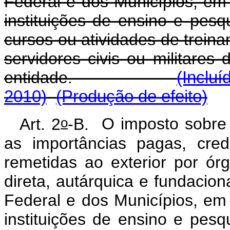
Federal e dos Municípios, em
instituições de ensino e pesq
cursos ou atividades de treina
servidores civis ou militares 
entidade.
(Incluí
2010)
(Produção de efeito)
o
Art. 2
-B.
O imposto sobre 
as importâncias pagas, cre
remetidas ao exterior por ór
direta, autárquica e fundacion
Federal e dos Municípios, em
instituições de ensino e pesq