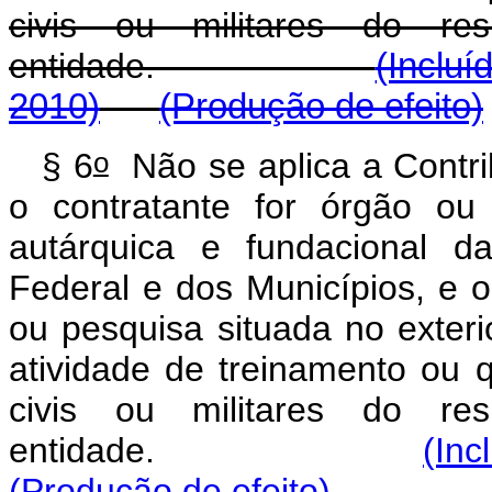
civis ou militares do res
entidade.
(Incluí
2010)
(Produção de efeito)
o
§ 6
Não se aplica a Contri
o contratante for órgão ou 
autárquica e fundacional d
Federal e dos Municípios, e o 
ou pesquisa situada no exteri
atividade de treinamento ou qu
civis ou militares do res
entidade.
(Inc
(Produção de efeito)