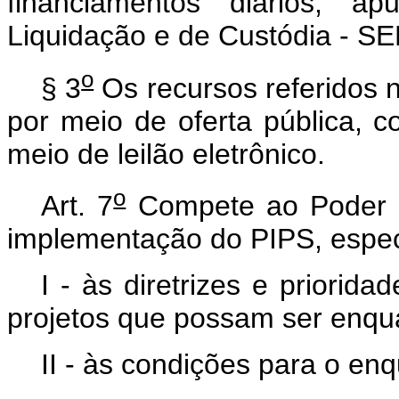
financiamentos diários, a
Liquidação e de Custódia - SEL
o
§ 3
Os recursos referidos 
por meio de oferta pública, c
meio de leilão eletrônico.
o
Art. 7
Compete ao Poder Ex
implementação do PIPS, espec
I - às diretrizes e priorid
projetos que possam ser enqu
II - às condições para o en