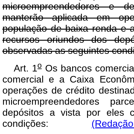
microempreendedores e de
manterão aplicada em ope
população de baixa renda e 
recursos oriundos dos depó
observadas as seguintes cond
o
Art. 1
Os bancos comerciais
comercial e a Caixa Econôm
operações de crédito destina
microempreendedores parc
depósitos a vista por eles 
condições:
(Redação 