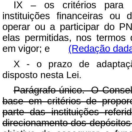
IX – os critérios para 
instituições financeiras ou
operar ou a participar do 
elas permitidas, nos termos
em vigor; e
(Redação dada 
X - o prazo de adaptação
disposto nesta Lei.
Parágrafo único. O Consel
base em critérios de proporc
parte das instituições refe
direcionamento dos depósitos 