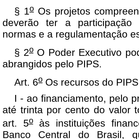
o
§ 1
Os projetos compreendi
deverão ter a participação
normas e a regulamentação esp
o
§ 2
O Poder Executivo pode
abrangidos pelo PIPS.
o
Art. 6
Os recursos do PIPS 
I - ao financiamento, pelo
até trinta por cento do valor
o
art. 5
às instituições financ
Banco Central do Brasil, q