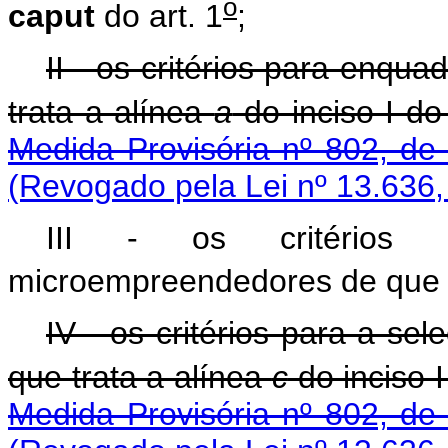
o
caput
do art. 1
;
II - os critérios para enqu
trata a alínea
a
do inciso I do 
Medida Provisória nº 802, de
(Revogado pela Lei nº 13.636,
III - os critérios
microempreendedores de que t
IV - os critérios para a s
que trata a alínea
c
do inciso I
Medida Provisória nº 802, de