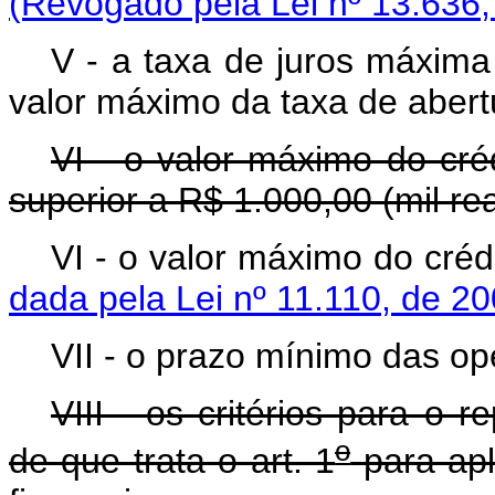
(Revogado pela Lei nº 13.636,
V - a taxa de juros máxima
valor máximo da taxa de abertu
VI - o valor máximo do cré
superior a R$ 1.000,00 (mil rea
VI - o valor máximo d
dada pela Lei nº 11.110, de 20
VII - o prazo mínimo das op
VIII - os critérios para o 
o
de que trata o art. 1
para apl