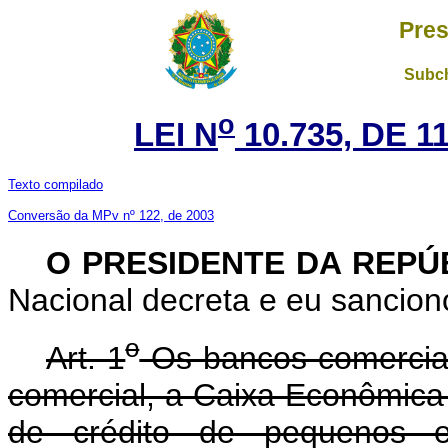
Pres
Subch
o
LEI N
10.735, DE 
Texto compilado
Conversão da MPv nº 122, de 2003
O PRESIDENTE DA REPÚ
Nacional decreta e eu sanciono
o
Art. 1
Os bancos comerciais
comercial, a Caixa Econômica
de crédito de pequenos em