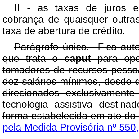
II - as taxas de juros e
cobrança de quaisquer outra
taxa de abertura de crédito.
Parágrafo único. Fica auto
que trata o
caput
para ope
tomadores de recursos pesso
dez salários mínimos, desde 
direcionados exclusivamente
tecnologia assistiva destin
forma estabelecida em a
pela Medida Provisória nº 550,