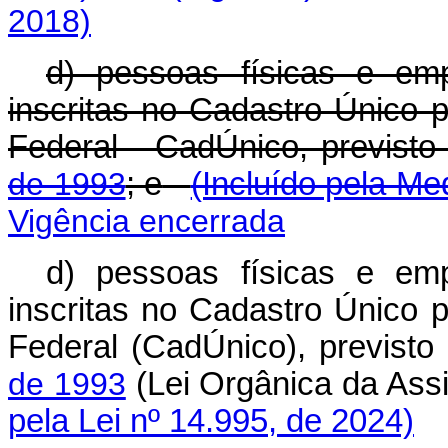
2018)
d) pessoas físicas e em
inscritas no Cadastro Único
Federal - CadÚnico, previst
de 1993
; e
(Incluído pela Me
Vigência encerrada
d) pessoas físicas e em
inscritas no Cadastro Único
Federal (CadÚnico), previst
de 1993
(Lei Orgânica da Ass
pela Lei nº 14.995, de 2024)