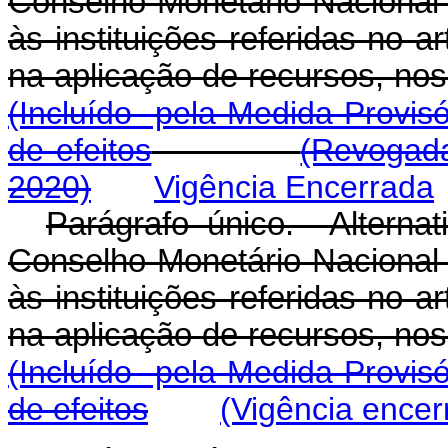
Conselho Monetário Nacional 
às instituições referidas no a
na aplicação de recursos, 
(Incluído pela Medida Provisó
de efeitos
(Revogada
2020)
Vigência Encerrada
Parágrafo único. Alterna
Conselho Monetário Nacional 
às instituições referidas no a
na aplicação de recursos, 
(Incluído pela Medida Provisó
de efeitos
(Vigência encer