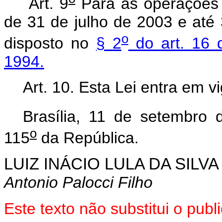
Art. 9
Para as operações d
de 31 de julho de 2003 e até 
o
disposto no
§ 2
do art. 16 
1994.
Art. 10. Esta Lei entra em v
Brasília, 11 de setembro 
o
115
da República.
LUIZ INÁCIO LULA DA SILVA
Antonio Palocci Filho
Este texto não substitui o pu