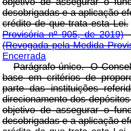
objetivo de assegurar o func
desobrigadas e a aplicação e
crédito de que trata esta Lei.
Provisória nº 905, de 2019)
(Revogada pela Medida Provis
Encerrada
Parágrafo único. O Consel
base em critérios de proporc
parte das instituições refe
direcionamento dos depósitos 
objetivo de assegurar o func
desobrigadas e a aplicação e