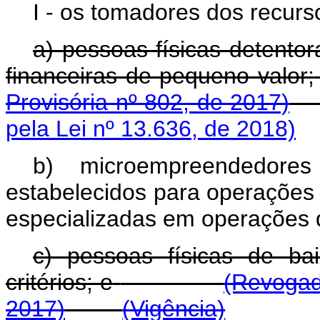
I - os tomadores dos recurs
a) pessoas físicas detentor
financeiras de pequeno valor;
Provisória nº 802, de 2017)
pela Lei nº 13.636, de 2018)
b) microempreendedore
estabelecidos para operações 
especializadas em operações d
c) pessoas físicas de ba
critérios; e
(Revogad
2017)
(Vigência)