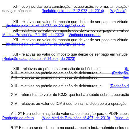
XI - reconhecidas pela construção, recuperação, reforma, ampliação o
serviços públicos;
(Incluído pela Lei nº 12.973, de 2014)
(Vigência)
XII - relativas ao valor do imposto que deixar de ser pago em virtu
(Incluído pela Lei nº 12.973, de 2014)
(Vigência)
XII - relativas ao valor do imposto que deixar de ser pago em virt
Medida Provisória nº 1.159, de 2023)
Vigência encerrada
XII - relativas ao valor do imposto que deixar de ser pago em virtu
(Incluído pela Lei nº 12.973, de 2014)
(Vigência)
XII - relativas ao valor do imposto que deixar de ser pago em virtu
(Redação dada pela Lei nº 14.592, de 2023)
XIII - relativas ao prêmio na emissão de debêntures.
(I
XIII - relativas ao prêmio na emissão de debêntures; e
(Redação 
XIII - relativas ao prêmio na emissão de debêntures.
(In
XIII - relativas ao prêmio na emissão de debêntures; e
(Redação da
XIV - referentes ao valor do ICMS que tenha incidido sobre a ope
XIV - relativas ao valor do ICMS que tenha incidido sobre a opera
o
Art. 2
Para determinação do valor da contribuição para o PIS/Pasep ap
Produção de efeito
(Vide Medida Provisória nº 497, de 2010)
(Vide Le
o
§ 1
Excetua-se do disposto no caput a receita bruta auferida pel