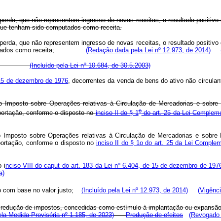
rda, que não representem ingresso de novas receitas, o resultado positivo d
 que tenham sido computados como receita.
rda, que não representem ingresso de novas receitas, o resultado positivo d
o computados como receita;
(Redação dada pela Lei nº 12.973, de 2014)
bilizado.
(Incluído pela Lei nº 10.684, de 30.5.2003)
e 15 de dezembro de 1976
, decorrentes da venda de bens do ativo não cir
 do Imposto sobre Operações relativas à Circulação de Mercadorias e sobre
o
ortação, conforme o disposto no
inciso II do § 1
do art. 25 da Lei Complem
do Imposto sobre Operações relativas à Circulação de Mercadorias e sobre 
ortação, conforme o disposto no
inciso II do § 1o do art. 25 da Lei Compl
 i
nciso VIII do caput do art. 183 da Lei nº 6.404, de 15 de dezembro de 197
a)
ivo com base no valor justo;
(Incluído pela Lei nº 12.973, de 2014)
(Vigênci
ou redução de impostos, concedidas como estímulo à implantação ou expansã
la Medida Provisória nº 1.185, de 2023)
Produção de efeitos
(Revogado 