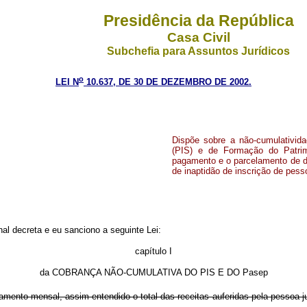
Presidência da República
Casa Civil
Subchefia para Assuntos Jurídicos
o
LEI N
10.637, DE 30 DE DEZEMBRO DE 2002.
Dispõe sobre a não-cumulativid
(PIS) e de Formação do Patrim
pagamento e o parcelamento de déb
de inaptidão de inscrição de pesso
l decreta e eu sanciono a seguinte Lei:
capítulo I
da COBRANÇA NÃO-CUMULATIVA DO PIS E DO Pasep
amento mensal, assim entendido o total das receitas auferidas pela pessoa 