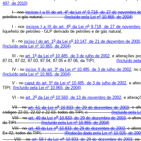
497, de 2010)
I - nos
incisos I a III do art. 4º da Lei nº 9.718, de 27 de novembro d
petróleo e gás natural;
(Incluído pela Lei nº 10.865, de 2004)
o
o
I - nos
incisos I a III do art. 4
da Lei n
9.718, de 27 de novembro
liquefeito de petróleo - GLP derivado de petróleo e de gás natura
o
o
II - no
inciso I do art. 1
da Lei n
10.147, de 21 de dezembro de 2000
(Incluído pela Lei nº 10.865, de 2004)
o
o
III - no
art. 1
da Lei n
10.485, de 3 de julho de 2002
, e alterações p
87.01, 87.02, 87.03, 87.04, 87.05 e 87.06, da TIPI;
(Incluído pel
IV - no
inciso II do art. 3º da Lei nº 10.485, de 3 de julho de 2002
, no
(Incluído pela Lei nº 10.865, de 2004)
V - no
caput do art. 5º da Lei nº 10.485, de 3 de julho de 2002
, e alt
TIPI;
(Incluído pela Lei nº 10.865, de 2004)
o
o
VI - no
art. 2
da Lei n
10.560, de 13 de novembro de 2002
, e alte
o
VII - no
art. 51 da Lei n
10.833, de 29 de dezembro de 2003
, e al
códigos 22.01, 22.02 e 22.03, todos da TIPI; e
(Incluído pela L
o
VIII - no
art. 49 da Lei n
10.833, de 29 de dezembro de 2003
, e alte
da TIPI.
(Incluído pela Lei nº 10.865, de 2004)
o
VIII - no
art. 49 da Lei n
10.833, de 29 de dezembro de 2003
, e alte
Ex 02, todos da TIPI;
(Redação dada pela Lei nº 10.925, de 200
o
VIII – no
art. 58-I da Lei n
10.833, de 29 de dezembro de 2003
, n