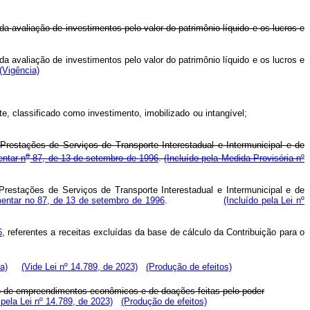
a avaliação de investimentos pelo valor do patrimônio líquido e os lucros e
a avaliação de investimentos pelo valor do patrimônio líquido e os lucros e
(Vigência)
culante, classificado como investimento, imobilizado ou intangível;
 Prestações de Serviços de Transporte Interestadual e Intermunicipal e de
o
entar n
87, de 13 de setembro de 1996
.
(Incluído pela Medida Provisória nº
Prestações de Serviços de Transporte Interestadual e Intermunicipal e de
ementar no 87, de 13 de setembro de 1996
.
(Incluído pela Lei nº
6
, referentes a receitas excluídas da base de cálculo da Contribuição para o
a)
(Vide Lei nº 14.789, de 2023)
(Produção de efeitos)
o de empreendimentos econômicos e de doações feitas pelo poder
pela Lei nº 14.789, de 2023)
(Produção de efeitos)