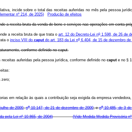
ativa, incide sobre o total das receitas auferidas no mês pela pessoa ju
lementar nº 214, de 2025)
Produção de efeitos
ende a receita bruta da venda de bens e serviços nas operações em conta própr
o
nde a receita bruta de que trata o
art. 12 do Decreto-Lei n
1.598, de 26 de 
o
rata o
inciso VIII do
caput
do art. 183 da Lei n
6.404, de 15 de dezembro de
faturamento, conforme definido no caput.
receitas auferidas pela pessoa jurídica, conforme definido no
caput
e no § 1
eitas:
 zero;
orias em relação às quais a contribuição seja exigida da empresa vendedora, n
o
o
julho de 2000
,
n
10.147, de 21 de dezembro de 2000
, e
n
10.485, de 3 de
a pela Lei nº 10.865, de 2004)
(Vide Medida Medida Provisória nº