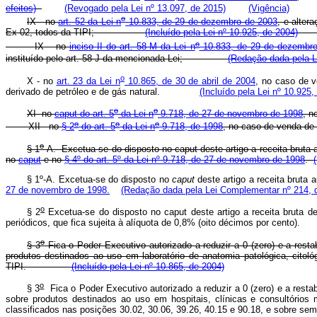
efeitos)
(Revogado pela Lei nº 13.097, de 2015)
(Vigência)
o
IX - no
art. 52 da Lei n
10.833, de 29 de dezembro de 2003
, e alter
Ex 02, todos da TIPI;
(Incluído pela Lei nº 10.925, de 2004)
o
IX – no
inciso II do art. 58-M da Lei n
10.833, de 29 de dezembro
instituído pelo art. 58-J da mencionada Lei;
(Redação dada pela Le
o
X - no
art. 23 da Lei n
10.865, de 30 de abril de 2004
, no caso de v
derivado de petróleo e de gás natural.
(Incluído pela Lei nº 10.925,
o
o
XI
no
caput do art. 5
da Lei n
9.718, de 27 de novembro de 1998
, 
o
o
o
XII - no
§ 2
do art. 5
da Lei n
9.718, de 1998
, no caso de venda 
o
§ 1
-A. Excetua-se do disposto no caput
deste artigo a receita bruta
no
caput
e no
§ 4º do art. 5º da Lei nº 9.718, de 27 de novembro de 1998
.
§ 1º-A. Excetua-se do disposto no
caput
deste artigo a receita bruta
27 de novembro de 1998.
(Redação dada pela Lei Complementar nº 214, 
o
§ 2
Excetua-se do disposto no caput deste artigo a receita bruta de
periódicos, que fica sujeita à alíquota de 0,8% (oito décimos por
o
§ 3
Fica o Poder Executivo autorizado a reduzir a 0 (zero) e a resta
produtos destinados ao uso em laboratório de anatomia patológica, citol
TIPI.
(Incluído pela Lei nº 10.865, de 2004)
o
§ 3
Fica o Poder Executivo autorizado a reduzir a 0 (zero) e a restab
sobre produtos destinados ao uso em hospitais, clínicas e consultórios 
classificados nas posições 30.02, 30.06, 39.26, 40.15 e 90.18, e so