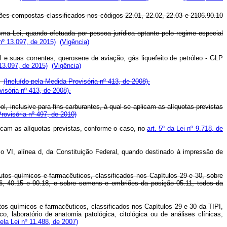
ações compostas classificados nos códigos 22.01, 22.02, 22.03 e 2106.90.10
a Lei, quando efetuada por pessoa jurídica optante pelo regime especial
nº 13.097, de 2015)
(Vigência)
l e suas correntes, querosene de aviação, gás liquefeito de petróleo - GLP
 13.097, de 2015)
(Vigência)
e
(Incluído pela Medida Provisória nº 413, de 2008).
visória nº 413, de 2008).
ol, inclusive para fins carburantes, à qual se aplicam as alíquotas previstas
rovisória nº 497, de 2010)
plicam as alíquotas previstas, conforme o caso, no
art. 5º da Lei nº 9.718, de
so VI, alínea d, da Constituição Federal, quando destinado à impressão de
dutos químicos e farmacêuticos, classificados nos Capítulos 29 e 30, sobre
.26, 40.15 e 90.18, e sobre semens e embriões da posição 05.11, todos da
utos químicos e farmacêuticos, classificados nos Capítulos 29 e 30 da TIPI,
 laboratório de anatomia patológica, citológica ou de análises clínicas,
la Lei nº 11.488, de 2007)