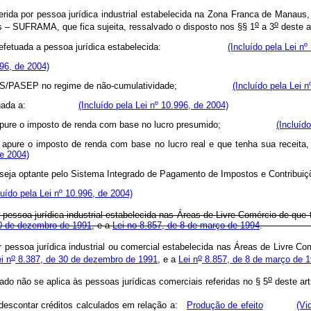
erida por pessoa jurídica industrial estabelecida na Zona Franca de Manaus
o
o
 – SUFRAMA, que fica sujeita, ressalvado o disposto nos §§ 1
a 3
deste
e venda efetuada a pessoa jurídica estabelecida:
(Incluído pela Lei nº
996, de 2004)
para o PIS/PASEP no regime de não-cumulatividade;
(Incluído pela Lei 
venda efetuada a:
(Incluído pela Lei nº 10.996, de 2004)
s, que apure o imposto de renda com base no lucro presumido;
(Incluíd
apure o imposto de renda com base no lucro real e que tenha sua receita, 
de 2004)
 e que seja optante pelo Sistema Integrado de Pagamento de Impostos
luído pela Lei nº 10.996, de 2004)
 pessoa jurídica industrial estabelecida nas Áreas de Livre Comércio de que
 30 de dezembro de 1991
, e a
Lei no 8.857, de 8 de março de 1994
r pessoa jurídica industrial ou comercial estabelecida nas Áreas de Livre C
o
o
i n
8.387, de 30 de dezembro de 1991
, e a
Lei n
8.857, de 8 de março de 
o
vado não se aplica às pessoas jurídicas comerciais referidas no § 5
deste art
 descontar créditos calculados em relação a:
Produção de efeito
(Vi