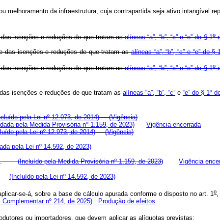
u melhoramento da infraestrutura, cuja contrapartida seja ativo intangível r
o
de das isenções e reduções de que tratam as
alíneas “a”, “b”, “c” e “e” do § 1
d
ude das isenções e reduções de que tratam as
alíneas “a”, “b”, “c” e “e” do 
o
de das isenções e reduções de que tratam as
alíneas “a”, “b”, “c” e “e” do § 1
d
de das isenções e reduções de que tratam as
alíneas “a”, “b”, “c”
e
“e” do § 1º d
ncluído pela Lei nº 12.973, de 2014)
(Vigência)
dada pela Medida Provisória nº 1.159, de 2023)
Vigência encerrada
cluído pela Lei nº 12.973, de 2014)
(Vigência)
da pela Lei nº 14.592, de 2023)
ração.
(Incluído pela Medida Provisória nº 1.159, de 2023)
Vigência ence
ção.
(Incluído pela Lei nº 14.592, de 2023)
o
licar-se-á, sobre a base de cálculo apurada conforme o disposto no art. 1
,
i Complementar nº 214, de 2025)
Produção de efeitos
os produtores ou importadores, que devem aplicar as alíquotas previstas