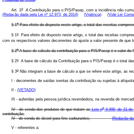
o
Art. 1
A Contribuição para o PIS/Pasep, com a incidência não cumul
(Redação dada pela Lei nº 12.973, de 2014)
(Vigência)
(Vide Lei Comp
o
§ 1
Para efeito do disposto neste artigo, o total das receitas compre
o
§ 1
Para efeito do disposto neste artigo, o total das receitas compree
com os respectivos valores decorrentes do ajuste a valor presente de que t
o
§ 2
A base de cálculo da contribuição para o PIS/Pasep é o valor do 
o
§ 2
A base de cálculo da Contribuição para o PIS/Pasep é o total das 
o
§ 3
Não integram a base de cálculo a que se refere este artigo, as rec
I - decorrentes de saídas isentas da contribuição ou sujeitas à alíquota
II -
(VETADO)
III - auferidas pela pessoa jurídica revendedora, na revenda de mercad
o
IV - de venda dos produtos de que tratam as
Leis n
9.990, de 21 de 
contribuição;
IV - de venda de álcool para fins carburantes;
(Redação dad
V - referentes a: