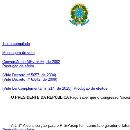
Texto compilado
Mensagem de veto
Conversão da MPv nº 66, de 2002
Produção de efeito
(Vide Decreto nº 5057, de 2004)
(Vide Decreto nº 6.842, de 2009)
(Vide Lei Complementar nº 214, de 2025)
Produção de efeitos
O PRESIDENTE DA REPÚBLICA
Faço saber que o Congresso Naciona
o
Art. 1
A contribuição para o PIS/Pasep tem como fato gerador o fatur
Produção de efeito