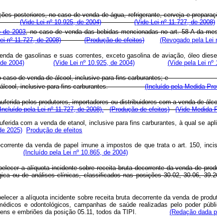
ações posteriores, no caso de venda de água, refrigerante, cerveja e prepar
(Vide Lei nº 10.925, de 2004)
(Vide Lei nº 11.727, de 2008)
 de 2003
, no caso de venda das bebidas mencionadas no art. 58-A da mesm
i nº 11.727, de 2008)
(Produção de efeitos)
(Revogado pela Lei 
enda de gasolinas e suas correntes, exceto gasolina de aviação, óleo diese
 de 2004)
(Vide Lei nº 10.925, de 2004)
(Vide pela Lei nº
no caso de venda de álcool, inclusive para fins carburantes; 
de álcool, inclusive para fins carburantes.
(Incluído pela Medida Pro
 auferida pelos produtores, importadores ou distribuidores com a venda de álco
(Incluído pela Lei nº 11.727, de 2008).
(Produção de efeitos)
(Vide Medida P
 auferida com a venda de etanol, inclusive para fins carburantes, à qual se a
de 2025)
Produção de efeitos
corrente da venda de papel imune a impostos de que trata o art. 150, inci
 cento).
(Incluído pela Lei nº 10.865, de 2004)
belecer a alíquota incidente sobre receita bruta decorrente da venda de pro
ógica ou de análises clínicas, classificados nas posições 30.02, 30.06, 39
elecer a alíquota incidente sobre receita bruta decorrente da venda de prod
médicos e odontológicos, campanhas de saúde realizadas pelo poder público,
bre semens e embriões da posição 05.11, todos da TIPI.
(Redação dada pe