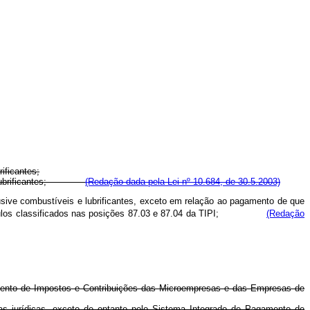
ificantes;
eis e lubrificantes;
(Redação dada pela Lei nº 10.684, de 30.5.2003)
usive combustíveis e lubrificantes, exceto em relação ao pagamento de que
os veículos classificados nas posições 87.03 e 87.04 da TIPI;
(Redação
amento de Impostos e Contribuições das Microempresas e das Empresas de
as jurídicas, exceto de optante pelo Sistema Integrado de Pagamento de