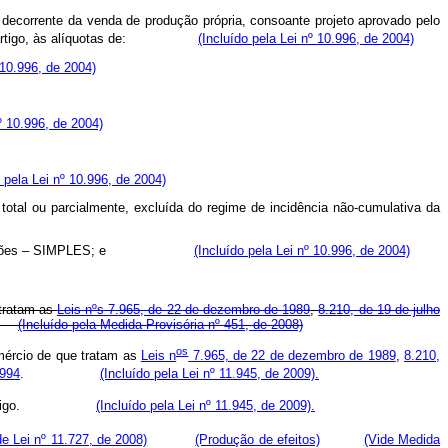
, decorrente da venda de produção própria, consoante projeto aprovado pelo
 artigo, às alíquotas de:
(Incluído pela Lei nº 10.996, de 2004)
 10.996, de 2004)
nº 10.996, de 2004)
o pela Lei nº 10.996, de 2004)
total ou parcialmente, excluída do regime de incidência não-cumulativa da
 e Contribuições – SIMPLES; e
(Incluído pela Lei nº 10.996, de 2004)
 tratam as
Leis nºs 7.965, de 22 de dezembro de 1989
,
8.210, de 19 de julho
.
(Incluído pela Medida Provisória nº 451, de 2008)
os
omércio de que tratam as
Leis n
7.965, de 22 de dezembro de 1989
,
8.210,
1994
.
(Incluído pela Lei nº 11.945, de 2009).
igo.
(Incluído pela Lei nº 11.945, de 2009).
de Lei nº 11.727, de 2008)
(Produção de efeitos)
(Vide Medida