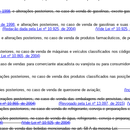
e 1998
, e alterações posteriores, no caso de venda de gasolinas, exceto gaso
 de 1998
, e alterações posteriores, no caso de venda de gasolinas e suas 
l;
(Redação dada pela Lei nº 10.925, de 2004)
(Vide Lei nº 10.925,
, e alterações posteriores, no caso de venda de produtos farmacêuticos
osteriores, no caso de venda de máquinas e veículos classificados nos código
a Lei nº 10.865, de 2004)
 caso de vendas para comerciante atacadista ou varejista ou para con
erações posteriores, no caso de venda dos produtos classificados nas posiçõ
rações posteriores, no caso de venda de querosene de aviação;
(In
terações posteriores, no caso de venda das embalagens nele previstas, des
ei nº 10.865, de 2004)
(Revogado pela Lei nº 13.097, de 2015)
(
rações posteriores, no caso de venda de refrigerante, cerveja e preparaçõe
rações posteriores, no caso de venda de água, refrigerante, cerveja e prepa
4)
(Vide Lei nº 10.925, de 2004)
o caso de venda das bebidas mencionadas no art. 58-A da mesm