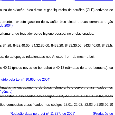
lina de aviação, óleo diesel e gás liquefeito de petróleo (GLP) derivado de
correntes, exceto gasolina de aviação, óleo diesel e suas correntes e gás
 de 2004)
, de perfumaria, de toucador ou de higiene pessoal nele relacionados;
s 84.29, 8432.40.00, 84.32.80.00, 8433.20, 8433.30.00, 8433.40.00, 8433.5,
sumidores, de autopeças relacionadas nos Anexos I e II da mesma Lei;
es 40.11 (pneus novos de borracha) e 40.13 (câmaras-de-ar de borracha), da
cluído pela Lei nº 10.865, de 2004)
tinadas ao envasamento de água, refrigerante e cerveja classificados nos
Vigência)
s compostas classificados nos códigos 2202, 2203 e 2106.90.10 Ex 02, todos
rações compostas classificados nos códigos 22.01, 22.02, 22.03 e 2106.90.10
a Lei;
(Redação dada pela Lei nº 11.727, de 2008)
(Produção de