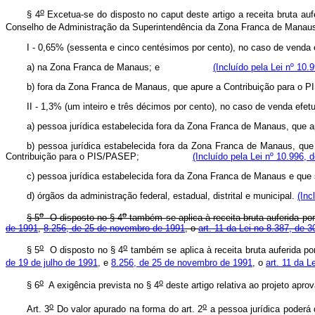
o
§ 4
Excetua-se do disposto no caput deste artigo a receita bruta auf
Conselho de Administração da Superintendência da Zona Franca de Manaus
I - 0,65% (sessenta e cinco centésimos por cento), no caso d
a) na Zona Franca de Manaus; e
(Incluído pela Lei nº 10.
b) fora da Zona Franca de Manaus, que apure a Contribuição 
II - 1,3% (um inteiro e três décimos por cento), no caso de 
a) pessoa jurídica estabelecida fora da Zona Franca de Manau
b) pessoa jurídica estabelecida fora da Zona Franca de Manaus, que 
Contribuição para o PIS/PASEP;
(Incluído pela Lei nº 10.996, 
c) pessoa jurídica estabelecida fora da Zona Franca de Manaus
d) órgãos da administração federal, estadual, distrital e municipal.
(Inc
o
o
§ 5
O disposto no § 4
também se aplica à receita bruta auferida por
de 1991
,
8.256, de 25 de novembro de 1991
, o
art. 11 da Lei no 8.387, de
o
o
§ 5
O disposto no § 4
também se aplica à receita bruta auferida po
de 19 de julho de 1991
, e
8.256, de 25 de novembro de 1991
, o
art. 11 da Le
o
o
§ 6
A exigência prevista no § 4
deste artigo relativa ao projeto apro
o
o
Art. 3
Do valor apurado na forma do art. 2
a pessoa jurídica poderá