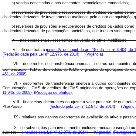
a) vendas canceladas e aos descontos incondicionais concedidos;
b) reversões de provisões e recuperações de créditos baixados como pe
dividendos derivados de investimentos avaliados pelo custo de aquisição,
b) reversões de provisões e recuperações de créditos baixados como pe
dividendos derivados de participações societárias, que tenham sid
VI – não operacionais, decorrentes da venda de ativo imo
VI - de que trata o i
nciso IV do caput do art. 187 da Lei nº 6.404, d
(Redação dada pela Lei nº 12.973, de 2014)
(Vigência)
VII - decorrentes de transferência onerosa, a outros contribuintes
Comunicação - ICMS, de créditos de ICMS originados de operações de exp
451, de 2008)
VII - decorrentes de transferência onerosa a outros contribuintes 
Comunicação - ICMS de créditos de ICMS originados de operações de exp
11.945, de 2009).
(Produção de efeitos).
VIII - financeiras decorrentes do ajuste a valor presente de que trata o
PIS/Pasep;
(Incluído pela Lei nº 12.973, de 2014)
(Vigênci
IX - relativas aos ganhos decorrentes de avaliação de ativo e pass
X - de subvenções para investimento, inclusive mediante isenção 
público;
(Incluído pela Lei nº 12.973, de 2014)
(Vigência)
(Revogado pe