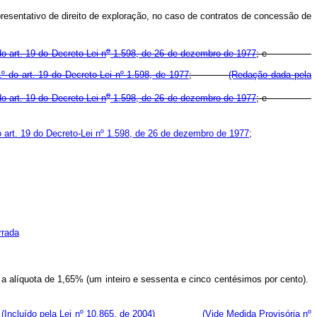
epresentativo de direito de exploração, no caso de contratos de concessão de
o
o art. 19 do Decreto-Lei n
1.598, de 26 de dezembro de 1977
; e
§ 1º do art. 19 do Decreto-Lei nº 1.598, de 1977
;
(Redação dada pela
o
o art. 19 do Decreto-Lei n
1.598, de 26 de dezembro de 1977
; e
o art. 19 do Decreto-Lei nº 1.598, de 26 de dezembro de 1977;
rrada
 a alíquota de 1,65% (um inteiro e sessenta e cinco centésimos por cento).
:
(Incluído pela Lei nº 10.865, de 2004)
(Vide Medida Provisória nº