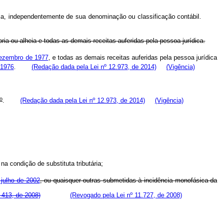
rídica, independentemente de sua denominação ou classificação contábil.
ia ou alheia e todas as demais receitas auferidas pela pessoa jurídica.
dezembro de 1977
, e todas as demais receitas auferidas pela pessoa jurídica
 1976
.
(Redação dada pela Lei nº 12.973, de 2014)
(Vigência)
o
.
(Redação dada pela Lei nº 12.973, de 2014)
(Vigência)
a condição de substituta tributária;
 julho de 2002
, ou quaisquer outras submetidas à incidência monofásica da
 413, de 2008)
(Revogado pela Lei nº 11.727, de 2008)