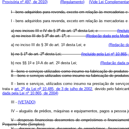
Provisória nº 497, de 2010)
(Regulamento)
(Vide Lei Complementar
I - bens adquiridos para revenda, exceto em relação às mercadorias e a
I - bens adquiridos para revenda, exceto em relação às mercado
o
o
a) nos incisos III e IV do § 3
do art. 1
desta Lei; e
(Incluí
o
o
a)
no inciso III do § 3
do art. 1
; e
(Redação dada pela Medid
o
o
a) no inciso III do § 3
do art. 1
desta Lei; e
(Redação da
o
o
b) no § 1
do art. 2
desta Lei;
(Incluído pela Lei nº 10.865,
o
o
o
b) nos §§ 1
e 1
-A do art. 2
desta Lei;
(Redação dada pe
II - bens e serviços utilizados como insumo na fabricação de produtos
II – bens e serviços utilizados como insumo na fabricação de prod
II - bens e serviços, utilizados como insumo na prestação de serviç
o
o
trata o
art. 2
da Lei n
10.485, de 3 de julho de 2002
, devido pelo fabric
dada pela Lei nº 10.865, de 2004)
III -
(VETADO)
IV – aluguéis de prédios, máquinas e equipamentos, pagos a pessoa ju
V - despesas financeiras decorrentes de empréstimos e financiamen
Pequeno Porte (Simples);
V – despesas financeiras decorrentes de empréstimos, financiamen