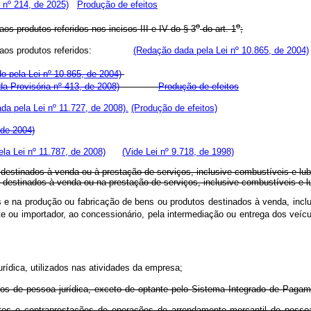
 nº 214, de 2025)
Produção de efeitos
o
o
os produtos referidos nos incisos III e IV do § 3
do art. 1
;
rias e aos produtos referidos:
(Redação dada pela Lei nº 10.865, de 2004)
do pela Lei nº 10.865, de 2004)
a Provisória nº 413, de 2008)
Produção de efeitos
da pela Lei nº 11.727, de 2008).
(Produção de efeitos)
 de 2004)
la Lei nº 11.787, de 2008)
(Vide Lei nº 9.718, de 1998)
 destinados à venda ou à prestação de serviços, inclusive combustíveis e lubr
utos destinados à venda ou na prestação de serviços, inclusive combustív
os e na produção ou fabricação de bens ou produtos destinados à venda, incl
ante ou importador, ao concessionário, pela intermediação ou entrega d
rídica, utilizados nas atividades da empresa;
tos de pessoa jurídica, exceto de optante pelo Sistema Integrado de Pag
tos e contraprestações de operações de arrendamento mercantil de pesso