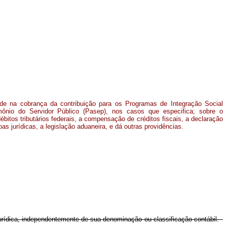
ade na cobrança da contribuição para os Programas de Integração Social
ônio do Servidor Público (Pasep), nos casos que especifica; sobre o
itos tributários federais, a compensação de créditos fiscais, a declaração
as jurídicas, a legislação aduaneira, e dá outras providências.
jurídica, independentemente de sua denominação ou classificação contábil.