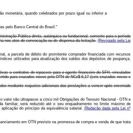
ção monetária, quando celebrados por prazo igual ou inferior a
as pelo Banco Central do Brasil."
nistração Pública direta, autárquica ou fundacional, somente para o período
ia nos atos de convocação ou de dispensa da licitação.
(Revogado pela Lei
nal, a parcela de débito do promitente comprador financiada com recursos
 índices utilizados para atualização dos saldos dos depósitos de poupança,
ativas a contratos de repasses para o agente financeiro do SFH, vinculados
vertido para cruzados novos pela OTN de NCz$ 6,17 (seis cruzados novos e
sados mediante reajustes adicionais das prestações a vencer após encerrado
jo valor não ultrapasse a cinco mil Obrigações do Tesouro Nacional - OTN e
da familiar, será reduzido até o seu enquadramento no limite máximo de
aplicação do princípio da equivalência salarial.
(Redação dada pela Lei nº
o financiamento em OTN previsto na promessa de compra e venda de que trata