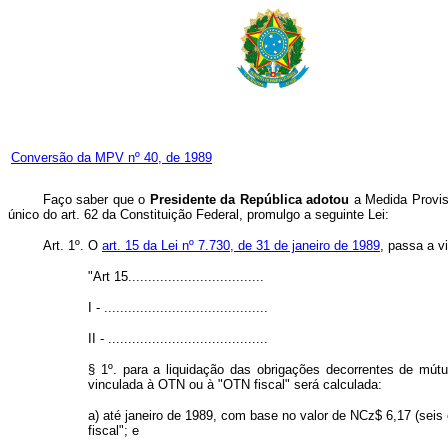
Conversão da MPV nº 40, de 1989
Faço saber que o
Presidente da República adotou
a Medida Provisó
único do art. 62 da Constituição Federal, promulgo a seguinte Lei:
Art. 1º. O
art. 15 da Lei nº 7.730, de 31 de janeiro de 1989
, passa a v
"Art 15..................................
I - .........................................
II - ........................................
§ 1º. para a liquidação das obrigações decorrentes de mútu
vinculada à OTN ou à "OTN fiscal" será calculada:
a) até janeiro de 1989, com base no valor de NCz$ 6,17 (se
fiscal"; e