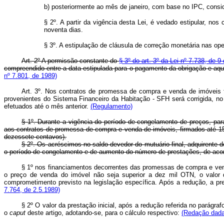
b) posteriormente ao mês de janeiro, com base no IPC, conside
§ 2º. A partir da vigência desta Lei, é vedado estipular, nos
noventa dias.
§ 3º. A estipulação de cláusula de correção monetária nas ope
Art. 2º A permissão constante do
§ 3º do art. 3º da Lei nº 7.738, de 
compreendido entre a data estipulada para o pagamento da obrigação e aqu
nº 7.801, de 1989)
Art. 3º. Nos contratos de promessa de compra e venda de imóveis fi
provenientes do Sistema Financeiro da Habitação - SFH será corrigida, no 
efetuados até o mês anterior.
(Regulamento)
§ 1º. Durante a vigência do período de congelamento de preços, para
aos contratos de promessa de compra e venda de imóveis, firmados até 15
dezessete centavos).
§ 2º. Os acréscimos no saldo devedor do mutuário final, adquirente 
o período de congelamento e de aumento do número de prestações, de acor
§ 1º nos financiamentos decorrentes das promessas de compra e ven
o preço de venda do imóvel não seja superior a dez mil OTN, o valor d
comprometimento previsto na legislação específica. Após a redução, a pre
7.764, de 2.5.1989)
§ 2º O valor da prestação inicial, após a redução referida no parág
o
caput
deste artigo, adotando-se, para o cálculo respectivo:
(Redação dada 