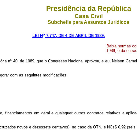
Presidência da República
Casa Civil
Subchefia para Assuntos Jurídicos
o
LEI N
7.747, DE 4 DE ABRIL DE 1989.
Baixa normas com
1989, e dá outras
ria nº 40, de 1989, que o Congresso Nacional aprovou, e eu, Nelson Carneir
igorar com as seguintes modificações:
o, financiamentos em geral e quaisquer outros contratos relativos a aplica
is cruzados novos e dezessete centavos), no caso da OTN, e NCz$ 6,92 (seis