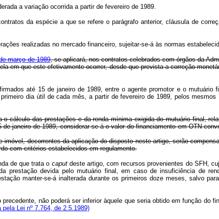
rada a variação ocorrida a partir de fevereiro de 1989.
 contratos da espécie a que se refere o parágrafo anterior, cláusula de corre
rações realizadas no mercado financeiro, sujeitar-se-á às normas estabelecid
9 de março de 1989
, se aplicará, nos contratos celebrados com órgãos da Admi
ela em que este efetivamente ocorrer, desde que prevista a correção monetár
rmados até 15 de janeiro de 1989, entre o agente promotor e o mutuário fi
primeiro dia útil de cada mês, a partir de fevereiro de 1989, pelos mesmos
 o cálculo das prestações e da renda mínima exigida do mutuário final, rel
 de janeiro de 1989, considerar-se-á o valor do financiamento em OTN con
de imóvel, decorrentes da aplicação do disposto neste artigo, serão compen
do com critérios estabelecidos em regulamento.
da de que trata o
caput
deste artigo, com recursos provenientes do SFH, cu
a prestação devida pelo mutuário final, em caso de insuficiência de ren
stação manter-se-á inalterada durante os primeiros doze meses, salvo para 
rafo precedente, não poderá ser inferior àquele que seria obtido em função d
pela Lei nº 7.764, de 2.5.1989)