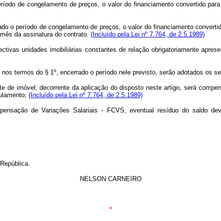
período de congelamento de preços, o valor do financiamento convertido p
ado o período de congelamento de preços, o valor do financiamento converti
 mês da assinatura do contrato.
(Incluído pela Lei nº 7.764, de 2.5.1989)
ctivas unidades imobiliárias constantes de relação obrigatoriamente aprese
o nos termos do § 1º, encerrado o período nele previsto, serão adotados os 
rente de imóvel, decorrente da aplicação do disposto neste artigo, será com
gulamento;
(Incluído pela Lei nº 7.764, de 2.5.1989)
sação de Variações Salariais - FCVS, eventual resíduo do saldo deved
 República.
NELSON CARNEIRO
*