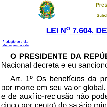
Pres
Subch
o
LEI N
7.604, DE
Produção de efeito
Mensagem de veto
O
PRESIDENTE DA REPÚ
Nacional decreta e eu sanciono
Art.
1º Os benefícios da pr
por morte em seu valor global,
e de auxílio-reclusão não pod
cinco por cento) do salário mí