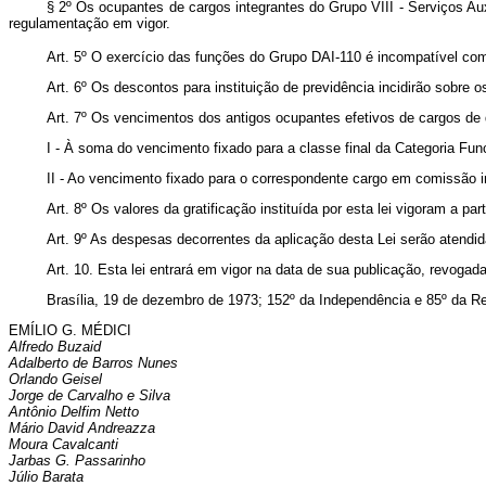
§ 2º Os ocupantes de cargos integrantes do Grupo VIII - Serviços Aux
regulamentação em vigor.
Art
. 5º O exercício das funções do Grupo DAI-110 é incompatível com
Art
. 6º Os descontos para instituição de previdência incidirão sobre os 
Art
. 7º Os vencimentos dos antigos ocupantes efetivos de cargos de
I - À soma do vencimento fixado para a classe final da Categoria Funci
II - Ao vencimento fixado para o correspondente cargo em comissão 
Art
. 8º Os valores da gratificação instituída por esta lei vigoram a p
Art
. 9º As despesas decorrentes da aplicação desta Lei serão atendid
Art
. 10. Esta lei entrará em vigor na data de sua publicação, revogad
Brasília, 19 de dezembro de 1973; 152º da Independência e 85º da Re
EMÍLIO G. MÉDICI
Alfredo Buzaid
Adalberto de Barros Nunes
Orlando Geisel
Jorge de Carvalho e Silva
Antônio Delfim Netto
Mário David Andreazza
Moura Cavalcanti
Jarbas G. Passarinho
Júlio Barata