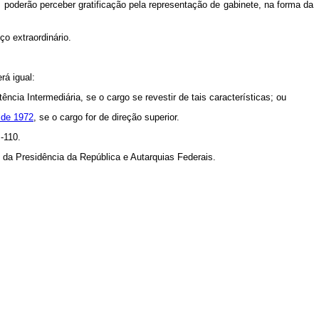
, poderão perceber gratificação pela representação de gabinete, na forma da
o extraordinário.
erá igual:
ncia Intermediária, se o cargo se revestir de tais características; ou
 de 1972
, se o cargo for de direção superior.
I-110.
s da Presidência da República e Autarquias Federais.