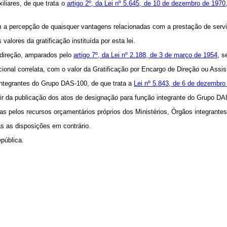
iliares, de que trata o
artigo 2º, da Lei nº 5.645, de 10 de dezembro de 1970
 a percepção de quaisquer vantagens relacionadas com a prestação de serviç
valores da gratificação instituída por esta lei.
 direção, amparados pelo
artigo 7º, da Lei nº 2.188, de 3 de março de 1954
, s
onal correlata, com o valor da Gratificação por Encargo de Direção ou Assistê
integrantes do Grupo DAS-100, de que trata a
Lei nº 5.843, de 6 de dezembro
artir da publicação dos atos de designação para função integrante do Grupo DA
as pelos recursos orçamentários próprios dos Ministérios, Órgãos integrante
as as disposições em contrário.
pública.