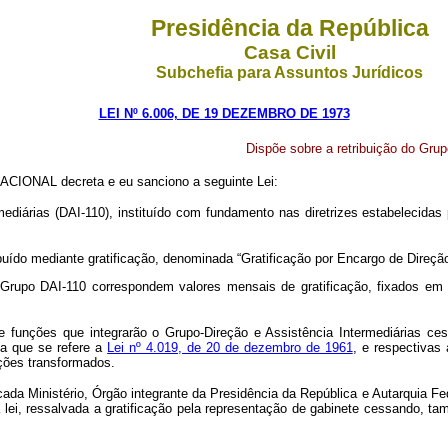
Presidência da República
Casa Civil
Subchefia para Assuntos Jurídicos
LEI Nº 6.006, DE 19 DEZEMBRO DE 1973
Dispõe sobre a retribuição do Grup
CIONAL decreta e eu sanciono a seguinte Lei:
mediárias (DAI-110), instituído com fundamento nas diretrizes estabelecidas
ribuído mediante gratificação, denominada “Gratificação por Encargo de Direção
Grupo DAI-110 correspondem valores mensais de gratificação, fixados em f
 e funções que integrarão o Grupo-Direção e Assistência Intermediárias ce
 a que se refere a
Lei nº 4.019, de 20 de dezembro de 1961
, e respectivas
nções transformados.
ada Ministério, Órgão integrante da Presidência da República e Autarquia F
sta lei, ressalvada a gratificação pela representação de gabinete cessand