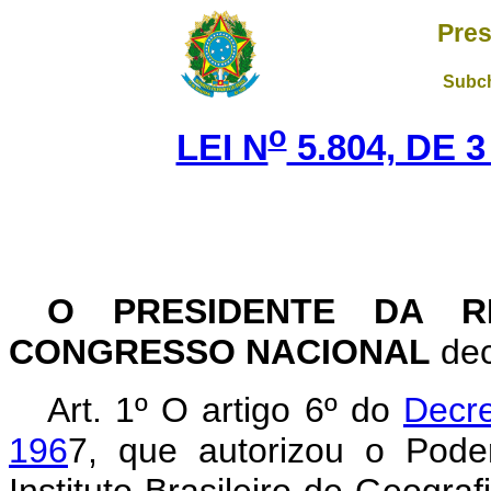
Pres
Subch
o
LEI N
5.804, DE 
O PRESIDENTE DA R
CONGRESSO NACIONAL
dec
Art. 1º O artigo 6º do
Decre
196
7, que autorizou o Poder
Instituto Brasileiro de Geograf