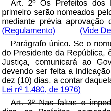
Art
. 2º Os Prefeitos dos 
primeiro serão nomeados pel
mediante prévia aprovaçã
(Regulamento)
(Vide De
Parágrafo único. Se o nom
do Presidente da República, ê
Justiça, comunicará ao Gov
devendo ser feita a indicaçã
dez (10) dias, a contar d
Lei nº 1.480, de 1976)
Art
. 3º Nas faltas e impe