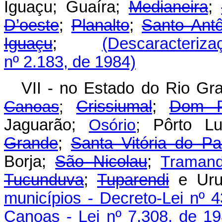
Iguaçu; Guaíra;
Medianeira
;
D’oeste
;
Planalto
;
Santo Ant
Iguaçu
;
(Descaracterizaç
nº 2.183, de 1984)
VII - no Estado do Rio Gr
Canoas
;
Crissiumal
;
Dom P
Jaguarão;
Osório
;
Pôrto L
Grande
;
Santa Vitória do Pa
Borja;
São Nicolau
;
Tramand
Tucunduva
;
Tuparendi
e U
municípios - Decreto-Lei nº 
Canoas - Lei nº 7.308, de 19