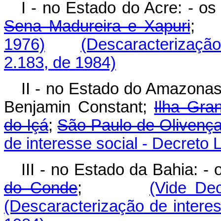
I - no Estado do Acre: - os
Sena Madureira e Xapuri
1976)
(Descaracterização 
2.183, de 1984)
II - no Estado do Amazonas:
Benjamin Constant;
Ilha Gra
do Içá
;
São Paulo de Olivenç
de interesse social - Decreto 
III - no Estado da Bahia: -
do Conde
;
(Vide Dec
(Descaracterização de interes