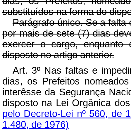
dias, os Prefeitos, nomead
substituídos na forma do disp
Parágrafo único. Se a falta
por mais de sete (7) dias de
exercer o cargo, enquanto 
disposto no artigo anterior.
Art. 3º Nas faltas e impedi
dias, os Prefeitos nomeados
interêsse da Segurança Nacio
disposto na Lei Orgânic
pelo Decreto-Lei nº 560, de 
1.480, de 1976)