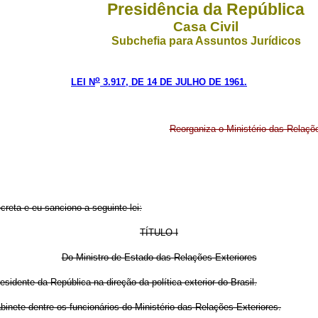
Presidência da República
Casa Civil
Subchefia para Assuntos Jurídicos
o
LEI N
3.917, DE 14 DE JULHO DE 1961.
Reorganiza o Ministério das Relaçõe
reta e eu sanciono a seguinte lei:
TÍTULO I
Do Ministro de Estado das Relações Exteriores
esidente da República na direção da política exterior do Brasil.
ete dentre os funcionários do Ministério das Relações Exteriores.