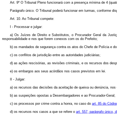
Art
. 9º O Tribunal Pleno funcionará com a presença mínima de 4 (qua
Parágrafo único. O Tribunal poderá funcionar em turmas, conforme dis
Art
. 10. Ao Tribunal compete:
I - Processar e julgar:
a) Os Juízes de Direito e Substitutos, o Procurador Geral da Justi
responsabilidade e nos que forem conexos com os do Prefeito;
b) os mandados de segurança contra os atos do Chefe de Polícia e do P
c) os conflitos de jurisdição entre as autoridades judiciárias;
d) as ações rescisórias, as revisões criminais, e os recursos dos des
e) os embargos aos seus acórdãos nos casos previstos em lei.
II - Julgar:
a) os recursos das decisões da aceitação de queixa ou denúncia, nos
b) as suspeições opostas a Desembargadores e ao Procurador-Geral;
c) os processos por crime contra a honra, no caso do
art. 85 do Códi
d) os recursos nos casos a que se refere o
art. 557, parágrafo único,