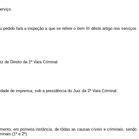
erviço.
 pedido fará a inspeção a que se refere o item III dêste artigo nos serviços
z de Direito da 1ª Vara Criminal.
rdade de imprensa, sob a presidência do Juiz da 2ª Vara Criminal.
gamento, em primeira instância, de tôdas as causas cíveis e criminais, sendo
inais (1ª e 2ª).