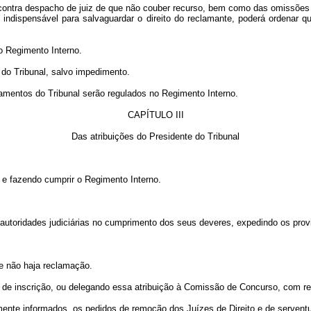
contra despacho de juiz de que não couber recurso, bem como das omissões 
indispensável para salvaguardar o direito do reclamante, poderá ordenar q
o Regimento Interno.
do Tribunal, salvo impedimento.
gamentos do Tribunal serão regulados no Regimento Interno.
CAPÍTULO III
Das atribuições do Presidente do Tribunal
do e fazendo cumprir o Regimento Interno.
das autoridades judiciárias no cumprimento dos seus deveres, expedindo os p
ue não haja reclamação.
s de inscrição, ou delegando essa atribuição à Comissão de Concurso, com re
mente informados, os pedidos de remoção dos Juízes de Direito e de serventu