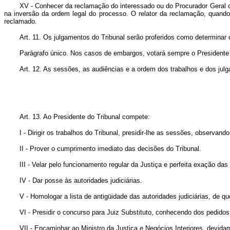
XV - Conhecer da reclamação do interessado ou do Procurador Geral 
na inversão da ordem legal do processo. O relator da reclamação, quando 
reclamado.
Art
. 11. Os julgamentos do Tribunal serão proferidos como determinar 
Parágrafo único. Nos casos de embargos, votará sempre o Presidente 
Art
. 12. As sessões, as audiências e a ordem dos trabalhos e dos jul
Art
. 13. Ao Presidente do Tribunal compete:
I - Dirigir os trabalhos do Tribunal, presidir-lhe as sessões, observan
II - Prover o cumprimento imediato das decisões do Tribunal.
III - Velar pelo funcionamento regular da Justiça e perfeita exação 
IV - Dar posse às autoridades judiciárias.
V - Homologar a lista de antigüidade das autoridades judiciárias, de q
VI - Presidir o concurso para Juiz Substituto, conhecendo dos pedido
VII - Encaminhar ao Ministro da Justiça e Negócios Interiores, devida