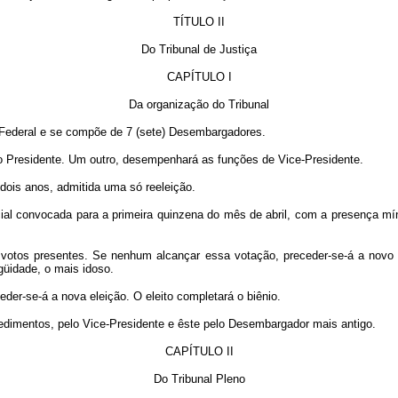
TÍTULO II
Do Tribunal de Justiça
CAPÍTULO I
Da organização do Tribunal
to Federal e se compõe de 7 (sete) Desembargadores.
mo Presidente. Um outro, desempenhará as funções de Vice-Presidente.
 dois anos, admitida uma só reeleição.
cial convocada para a primeira quinzena do mês de abril, com a presença mín
s votos presentes. Se nenhum alcançar essa votação, preceder-se-á a novo e
üidade, o mais idoso.
der-se-á a nova eleição. O eleito completará o biênio.
mpedimentos, pelo Vice-Presidente e êste pelo Desembargador mais antigo.
CAPÍTULO II
Do Tribunal Pleno