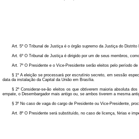
Art
. 5º O Tribunal de Justiça é o órgão supremo da Justiça do Distri
Art
. 6º O Tribunal de Justiça é dirigido por um de seus membros, co
Art
. 7º O Presidente e o Vice-Presidente serão eleitos pelo período de
§ 1º A eleição se processará por escrutínio secreto, em sessão espe
data da instalação da Capital da União em Brasília.
§ 2º Considerar-se-ão eleitos os que obtiverem maioria absoluta do
empate, o Desembargador mais antigo ou, se ambos tiverem a mesma antig
§ 3º No caso de vaga do cargo de Presidente ou Vice-Presidente, proce
Art
. 8º O Presidente será substituído, no caso de licença, férias e i