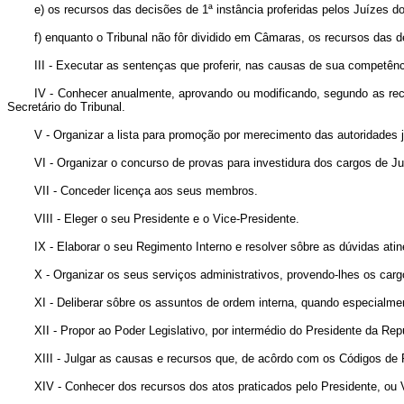
e) os recursos das decisões de 1ª instância proferidas pelos Juízes dos
f) enquanto o Tribunal não fôr dividido em Câmaras, os recursos das d
III - Executar as sentenças que proferir, nas causas de sua competênci
IV - Conhecer anualmente, aprovando ou modificando, segundo as recl
Secretário do Tribunal.
V - Organizar a lista para promoção por merecimento das autoridades
VI - Organizar o concurso de provas para investidura dos cargos de 
VII - Conceder licença aos seus membros.
VIII - Eleger o seu Presidente e o Vice-Presidente.
IX - Elaborar o seu Regimento Interno e resolver sôbre as dúvidas ati
X - Organizar os seus serviços administrativos, provendo-lhes os car
XI - Deliberar sôbre os assuntos de ordem interna, quando especialm
XII - Propor ao Poder Legislativo, por intermédio do Presidente da R
XIII - Julgar as causas e recursos que, de acôrdo com os Códigos de
XIV - Conhecer dos recursos dos atos praticados pelo Presidente, ou