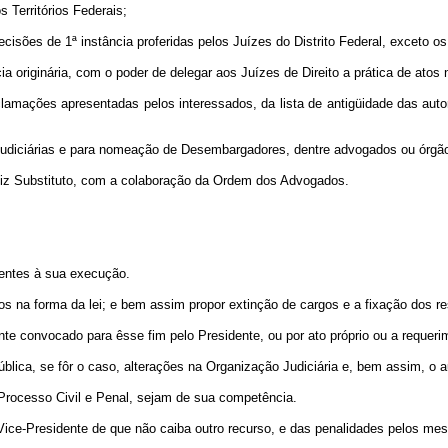
 Territórios Federais;
ecisões de 1ª instância proferidas pelos Juízes do Distrito Federal, exceto 
a originária, com o poder de delegar aos Juízes de Direito a prática de atos 
amações apresentadas pelos interessados, da lista de antigüidade das autor
 judiciárias e para nomeação de Desembargadores, dentre advogados ou órgão
Juiz Substituto, com a colaboração da Ordem dos Advogados.
nentes à sua execução.
gos na forma da lei; e bem assim propor extinção de cargos e a fixação dos r
ente convocado para êsse fim pelo Presidente, ou por ato próprio ou a requ
epública, se fôr o caso, alterações na Organização Judiciária e, bem assim,
 Processo Civil e Penal, sejam de sua competência.
 Vice-Presidente de que não caiba outro recurso, e das penalidades pelos m