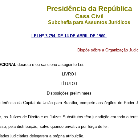
Presidência da República
Casa Civil
Subchefia para Assuntos Jurídicos
o
LEI N
3.754, DE 14 DE ABRIL DE 1960.
Dispõe sôbre a Organização Judiciá
ACIONAL
decreta e eu sanciono a seguinte Lei:
LIVRO I
TÍTULO I
Disposições preliminares
ansferência da Capital da União para Brasília, compete aos órgãos do Poder J
a, os Juízes de Direito e os Juízes Substitutos têm jurisdição em todo o territó
o, pela distribuição, salvo quando privativa por fôrça de lei.
des judiciárias delegarem a própria atribuição.