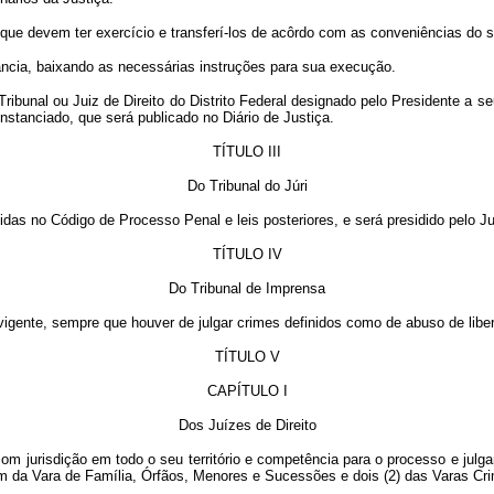
que devem ter exercício e transferí-los de acôrdo com as conveniências do s
stância, baixando as necessárias instruções para sua execução.
bunal ou Juiz de Direito do Distrito Federal designado pelo Presidente a seu
cunstanciado, que será publicado no Diário de Justiça.
TÍTULO III
Do Tribunal do Júri
idas no Código de Processo Penal e leis posteriores, e será presidido pelo Jui
TÍTULO IV
Do Tribunal de Imprensa
 vigente, sempre que houver de julgar crimes definidos como de abuso de libe
TÍTULO V
CAPÍTULO I
Dos Juízes de Direito
o, com jurisdição em todo o seu território e competência para o processo e jul
um da Vara de Família, Órfãos, Menores e Sucessões e dois (2) das Varas Crim