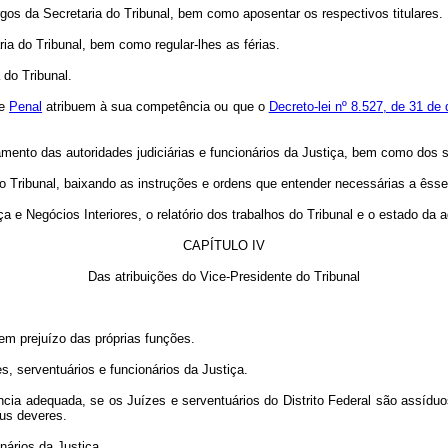
rgos da Secretaria do Tribunal, bem como aposentar os respectivos titulares.
ia do Tribunal, bem como regular-lhes as férias.
 do Tribunal.
e
Penal
atribuem à sua competência ou que o
Decreto-lei nº 8.527, de 31 d
ento das autoridades judiciárias e funcionários da Justiça, bem como dos s
do Tribunal, baixando as instruções e ordens que entender necessárias a êsse
iça e Negócios Interiores, o relatório dos trabalhos do Tribunal e o estado d
CAPÍTULO IV
Das atribuições do Vice-Presidente do Tribunal
sem prejuízo das próprias funções.
, serventuários e funcionários da Justiça.
ência adequada, se os Juízes e serventuários do Distrito Federal são assíduo
us deveres.
nários da Justiça.