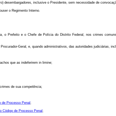
tro) desembargadores, inclusive o Presidente, sem necessidade de convocaç
puser o Regimento Interno.
ça, o Prefeito e o Chefe de Polícia do Distrito Federal, nos crimes comu
rocurador-Geral, e, quando administrativos, das autoridades judiciárias, in
pachos que as indeferirem
in limine;
 crimes de sua competência;
go de Processo Penal
;
 do Código de Processo Penal
;