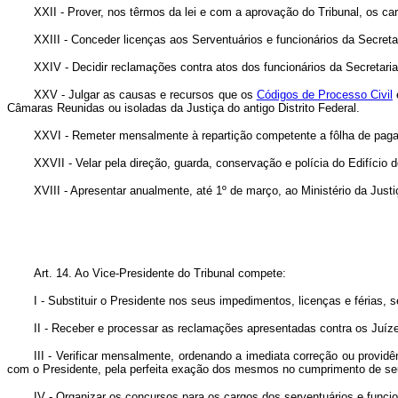
XXII - Prover, nos têrmos da lei e com a aprovação do Tribunal, os ca
XXIII - Conceder licenças aos Serventuários e funcionários da Secretar
XXIV - Decidir reclamações contra atos dos funcionários da Secretaria
XXV - Julgar as causas e recursos que os
Códigos de Processo Civil
Câmaras Reunidas ou isoladas da Justiça do antigo Distrito Federal.
XXVI - Remeter mensalmente à repartição competente a fôlha de pagam
XXVII - Velar pela direção, guarda, conservação e polícia do Edifício 
XVIII - Apresentar anualmente, até 1º de março, ao Ministério da Just
Art
. 14. Ao Vice-Presidente do Tribunal compete:
I - Substituir o Presidente nos seus impedimentos, licenças e férias, 
II - Receber e processar as reclamações apresentadas contra os Juízes
III - Verificar mensalmente, ordenando a imediata correção ou provid
com o Presidente, pela perfeita exação dos mesmos no cumprimento de se
IV - Organizar os concursos para os cargos dos serventuários e funcio