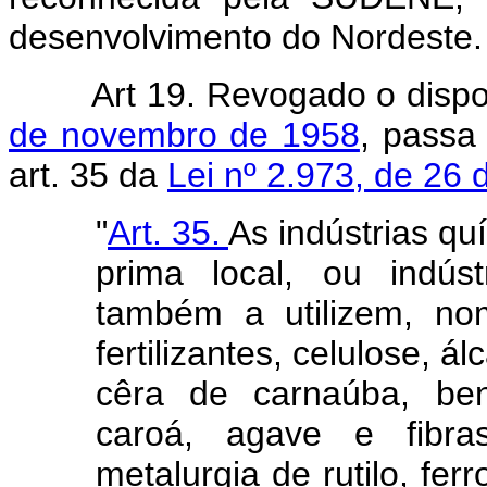
desenvolvimento do Nordeste.
Art 19. Revogado o disp
de novembro de 1958
, passa
art. 35 da
Lei nº 2.973, de 26
"
Art. 35.
As indústrias qu
prima local, ou indús
também a utilizem, no
fertilizantes, celulose, á
cêra de carnaúba, ben
caroá, agave e fibras
metalurgia de rutilo, fer