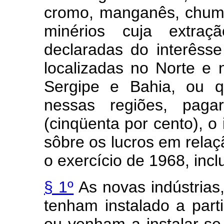
cromo, manganês, chumbo
minérios cuja extraçã
declaradas do interêsse
localizadas no Norte e 
Sergipe e Bahia, ou q
nessas regiões, pag
(cinqüenta por cento), o
sôbre os lucros em relaçã
o exercício de 1968, inclu
§ 1º
As novas indústrias,
tenham instalado a parti
ou venham a instalar-s