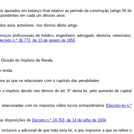
os apurados em balanço final relativo ao período da construção (artigo 56 do
respondentes em cada um dêsses anos.
los anos anteriores, nos têrmos dêste artigo.
rviços profissionais de médico, engenheiro, advogado, dentista, veterinário,
Decreto n.º 36.773, de 13 de janeiro de 1955
.
 da Divisão do Impôsto de Renda.
e renda.
usive as que se relacionam com o capítulo das penalidades.
e o impôsto devido nos têrmos do art. 5º desta lei, pelo aumento do capital
 relacionadas com os impostos sôbre lucros extraordinários (
Decreto-lei n.º
 as disposições do
Decreto n.º 24.763, de 14 de julho de 1934
.
clusive o adicional de que trata esta lei, e aos impostos a que se refere o