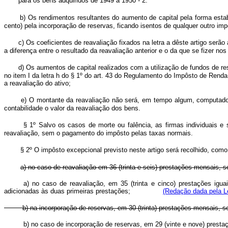
para os bens adquiridos de 1949 a 1950 - 2.
b) Os rendimentos resultantes do aumento de capital pela forma esta
cento) pela incorporação de reservas, ficando isentos de qualquer outro imp
c) Os coeficientes de reavaliação fixados na letra a dêste artigo serã
a diferença entre o resultado da reavaliação anterior e o da que se fizer nos
d) Os aumentos de capital realizados com a utilização de fundos de re
no item I da letra h do § 1º do art. 43 do Regulamento do Impôsto de Renda
a reavaliação do ativo;
e) O montante da reavaliação não será, em tempo algum, computado p
contabilidade o valor da reavaliação dos bens.
§ 1º Salvo os casos de morte ou falência, as firmas individuais e s
reavaliação, sem o pagamento do impôsto pelas taxas normais.
§ 2º O impôsto excepcional previsto neste artigo será recolhido, como
a) no caso de reavaliação em 36 (trinta e seis) prestações mensais, s
a) no caso de reavaliação, em 35 (trinta e cinco) prestações igua
adicionadas às duas primeiras prestações;
(Redação dada pela Le
b) na incorporação de reservas, em 30 (trinta) prestações mensais, s
b) no caso de incorporação de reservas, em 29 (vinte e nove) prestaç