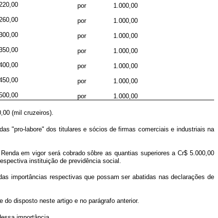
220,00
por
1.000,00
260,00
por
1.000,00
300,00
por
1.000,00
350,00
por
1.000,00
400,00
por
1.000,00
450,00
por
1.000,00
500,00
por
1.000,00
00 (mil cruzeiros).
s "pro-labore" dos titulares e sócios de firmas comerciais e industriais na
e Renda em vigor será cobrado sôbre as quantias superiores a Cr$ 5.000,00
spectiva instituição de previdência social.
 das importâncias respectivas que possam ser abatidas nas declarações de
do disposto neste artigo e no parágrafo anterior.
dessa importância.