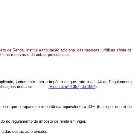
sto de Renda, institui a tributação adicional das pessoas jurídicas sôbre os
l e às reservas e dá outras providências.
 aplicado, juntamente com o impôsto de que trata o art. 44 do Regulamento
odificações desta lei.
(Vide Lei nº 4.357, de 1964)
evido e que ultrapassem importância equivalente a 30% (trinta por cento) do
ecido no regulamento do impôsto de renda em vigor.
xcluídas destas as provisões.