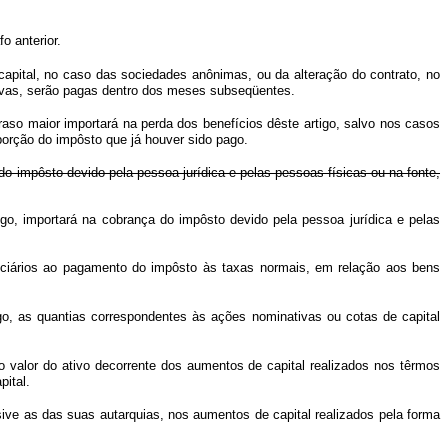
o anterior.
capital, no caso das sociedades anônimas, ou da alteração do contrato, no
ssivas, serão pagas dentro dos meses subseqüentes.
aso maior importará na perda dos benefícios dêste artigo, salvo nos casos
porção do impôsto que já houver sido pago.
 do impôsto devido pela pessoa jurídica e pelas pessoas físicas ou na fonte,
go, importará na cobrança do impôsto devido pela pessoa jurídica e pelas
eficiários ao pagamento do impôsto às taxas normais, em relação aos bens
go, as quantias correspondentes às ações nominativas ou cotas de capital
o valor do ativo decorrente dos aumentos de capital realizados nos têrmos
ital.
sive as das suas autarquias, nos aumentos de capital realizados pela forma