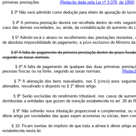
primeiras prestações.
(Redação dada pela Lei nº 3.078, de 1956)
§ 3º Não será admitido como dedução para efeito de apuração do lucro tr
§ 4º A primeira prestação deverá ser recolhida dentro do mês segui
caso das demais sociedades, ou, ainda, da contabilização do aumento do cap
§ 5º Admitir-se-á o atraso no recolhimento das prestações restantes
de absoluta impossibilidade do pagamento, a juízo exclusivo do Ministro d
§ 6º A falta de pagamento da primeira prestação dentro do prazo fixado
segundo as taxas normais.
§ 6º A falta de pagamento de qualquer das duas primeiras prestaç
pessoas físicas ou na fonte, segundo as taxas normais.
(Redaçã
§ 7º A alienação dos bens reavaliados, nos 5 (cinco) anos seguint
alienados, ressalvado o disposto no § 1º dêste artigo.
§ 8º Serão excluídas do rendimento tributável, nos casos de aumen
distribuídas a entidades que gozem de isenção estabelecida no art. 28 do
§ 9º Não sofrerão nova tributação proporcional e complementar, ou 
dêste artigo por sociedades das quais sejam acionistas ou sócias, bem co
§ 10. Ficam isentas do impôsto de que trata a alínea b dêste artigo 
estabelecida nesta lei.