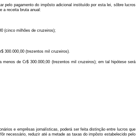
r pelo pagamento do impôsto adicional instituído por esta lei, sôbre lucros
 a receita bruta anual:
0 (cinco milhões de cruzeiros);
r$ 300.000,00 (trezentos mil cruzeiros).
 a menos de Cr$ 300.000,00 (trezentos mil cruzeiros); em tal hipótese será
ários e emprêsas jornalísticas, poderá ser feita distinção entre lucros que
fôr necessário, reduzir até a metade as taxas do impôsto estabelecido pelo