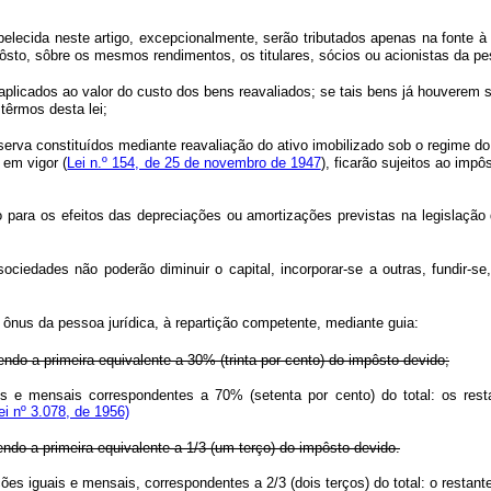
belecida neste artigo, excepcionalmente, serão tributados apenas na fonte à
ôsto, sôbre os mesmos rendimentos, os titulares, sócios ou acionistas da pes
o aplicados ao valor do custo dos bens reavaliados; se tais bens já houverem 
 têrmos desta lei;
serva constituídos mediante reavaliação do ativo imobilizado sob o regime d
 em vigor (
Lei n.º 154, de 25 de novembro de 1947
), ficarão sujeitos ao imp
ara os efeitos das depreciações ou amortizações previstas na legislação d
ociedades não poderão diminuir o capital, incorporar-se a outras, fundir-se
 ônus da pessoa jurídica, à repartição competente, mediante guia:
endo a primeira equivalente a 30% (trinta por cento) do impôsto devido;
is e mensais correspondentes a 70% (setenta por cento) do total: os resta
i nº 3.078, de 1956)
endo a primeira equivalente a 1/3 (um terço) do impôsto devido.
ões iguais e mensais, correspondentes a 2/3 (dois terços) do total: o restant