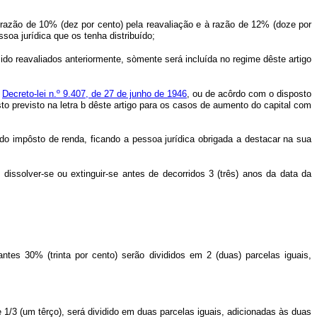
 razão de 10% (dez por cento) pela reavaliação e à razão de 12% (doze por
soa jurídica que os tenha distribuído;
sido reavaliados anteriormente, sòmente será incluída no regime dêste artigo
o
Decreto-lei n.º 9.407, de 27 de junho de 1946
, ou de acôrdo com o disposto
ôsto previsto na letra b dêste artigo para os casos de aumento do capital com
o impôsto de renda, ficando a pessoa jurídica obrigada a destacar na sua
, dissolver-se ou extinguir-se antes de decorridos 3 (três) anos da data da
ntes 30% (trinta por cento) serão divididos em 2 (duas) parcelas iguais,
e 1/3 (um têrço), será dividido em duas parcelas iguais, adicionadas às duas