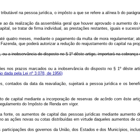
ibutável na pessoa jurídica, o impôsto a que se refere a alínea b do parágraf
nte ao da realização da assembléia geral que houver aprovado o aumento do 
ital, se tratar de firma individual, as prestações restantes, iguais e suce
, até quatro meses, mediante o pagamento da multa de mora regulamentar; atr
a Fazenda, que poderá autorizar a redução do reajustamento do capital na pro
, ou a inobservância do disposto no § 1º dêste artigo, importará na cobrança
ões nos prazos marcados ou a inobservância do disposto no § 1º dêste arti
o dada pela Lei nº 3.078, de 1956)
es, contados da data da reavaliação, sujeitará a pessoa jurídica e os ben
to de capital mediante a incorporação de reservas de acôrdo com êste arti
 Regulamento do Impôsto de Renda em vigor.
na fonte, os aumentos de capital das pessoas jurídicas mediante aumento d
mo as ações novas ou cotas distribuídas em virtude daqueles aumentos de cap
as participações dos governos da União, dos Estados e dos Municípios, inclu