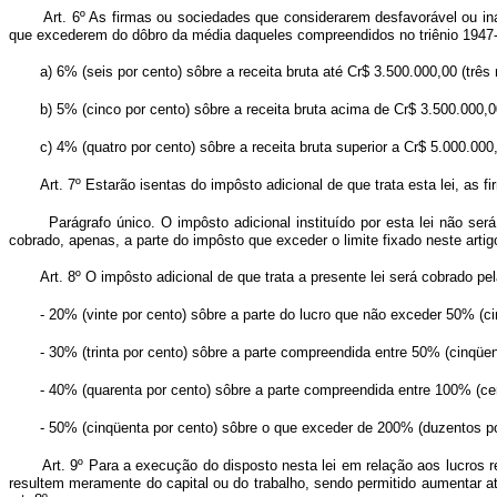
Art. 6º As firmas ou sociedades que considerarem desfavorável ou inap
que excederem do dôbro da média daqueles compreendidos no triênio 1947-4
a) 6% (seis por cento) sôbre a receita bruta até Cr$ 3.500.000,00 (três
b) 5% (cinco por cento) sôbre a receita bruta acima de Cr$ 3.500.000,0
c) 4% (quatro por cento) sôbre a receita bruta superior a Cr$ 5.000.000
Art. 7º Estarão isentas do impôsto adicional de que trata esta lei, as
Parágrafo único. O impôsto adicional instituído por esta lei não se
cobrado, apenas, a parte do impôsto que exceder o limite fixado neste artig
Art. 8º O impôsto adicional de que trata a presente lei será cobr
- 20% (vinte por cento) sôbre a parte do lucro que não exceder 50% (cin
- 30% (trinta por cento) sôbre a parte compreendida entre 50% (cinqüe
- 40% (quarenta por cento) sôbre a parte compreendida entre 100% (ce
- 50% (cinqüenta por cento) sôbre o que exceder de 200% (duzentos po
Art. 9º Para a execução do disposto nesta lei em relação aos lucros r
resultem meramente do capital ou do trabalho, sendo permitido aumentar at