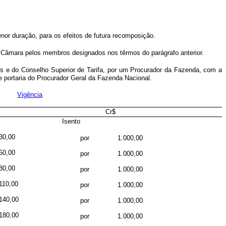
or duração, para os efeitos de futura recomposição.
 Câmara pelos membros designados nos têrmos do parágrafo anterior.
es e do Conselho Superior de Tarifa, por um Procurador da Fazenda, com a
 portaria do Procurador Geral da Fazenda Nacional.
abela:
Vigência
Cr$
Isento
30,00
por
1.000,00
50,00
por
1.000,00
80,00
por
1.000,00
110,00
por
1.000,00
140,00
por
1.000,00
180,00
por
1.000,00