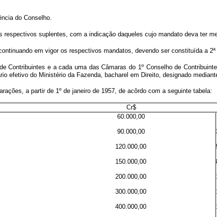
ência do Conselho.
respectivos suplentes, com a indicação daqueles cujo mandato deva ter men
ontinuando em vigor os respectivos mandatos, devendo ser constituída a 2ª
 de Contribuintes e a cada uma das Câmaras do 1º Conselho de Contribuint
o efetivo do Ministério da Fazenda, bacharel em Direito, designado mediante
clarações, a partir de 1º de janeiro de 1957, de acôrdo com a seguinte t
Cr$
60.000,00
90.000,00
120.000,00
150.000,00
200.000,00
300.000,00
400.000,00