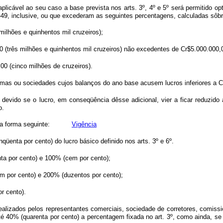
licável ao seu caso a base prevista nos arts. 3º, 4º e 5º será permitido opta
9, inclusive, ou que excederam as seguintes percentagens, calculadas sôbre
 milhões e quinhentos mil cruzeiros);
0 (três milhões e quinhentos mil cruzeiros) não excedentes de Cr$5.000.000,0
,00 (cinco milhões de cruzeiros).
 firmas ou sociedades cujos balanços do ano base acusem lucros inferiores a C
rá devido se o lucro, em conseqüência dêsse adicional, vier a ficar reduzido
o.
ado pela forma seguinte:
Vigência
qüenta por cento) do lucro básico definido nos arts. 3º e 6º.
nta por cento) e 100% (cem por cento);
m por cento) e 200% (duzentos por cento);
r cento).
ealizados pelos representantes comerciais, sociedade de corretores, comission
é 40% (quarenta por cento) a percentagem fixada no art. 3º, como ainda, se 