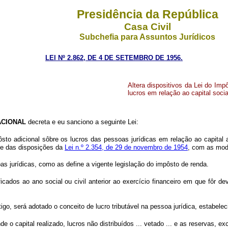
Presidência da República
Casa Civil
Subchefia para Assuntos Jurídicos
LEI Nº 2.862, DE 4 DE SETEMBRO DE 1956.
Altera dispositivos da Lei do Impô
lucros em relação ao capital socia
CIONAL
decreta e eu sanciono a seguinte Lei:
ôsto adicional sôbre os lucros das pessoas jurídicas em relação ao capital
de das disposições da
Lei n.º 2.354, de 29 de novembro de 1954
, com as m
oas jurídicas, como as define a vigente legislação do impôsto de renda.
ficados ao ano social ou civil anterior ao exercício financeiro em que fôr d
tigo, será adotado o conceito de lucro tributável na pessoa jurídica, estabel
de o capital realizado, lucros não distribuídos ... vetado ... e as reservas, e