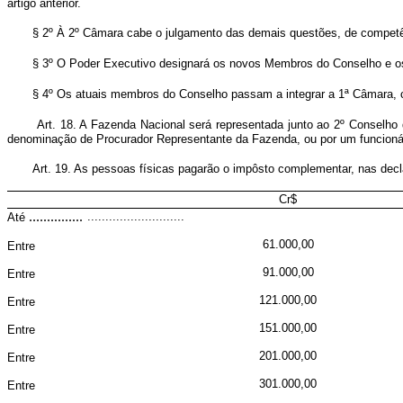
artigo anterior.
§ 2º À 2º Câmara cabe o julgamento das demais questões, de compet
§ 3º O Poder Executivo designará os novos Membros do Conselho e os 
§ 4º Os atuais membros do Conselho passam a integrar a 1ª Câmara, c
Art. 18. A Fazenda Nacional será representada junto ao 2º Conselho
denominação de Procurador Representante da Fazenda, ou por um funcionári
Art. 19. As pessoas físicas pagarão o impôsto complementar, nas de
Cr$
...............
...........................
Até
61.000,00
Entre
91.000,00
Entre
121.000,00
Entre
151.000,00
Entre
201.000,00
Entre
301.000,00
Entre