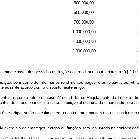
500.000,00
600.000,00
700.000,00
1.000.000,00
2.000.000,00
3.000.000,00
.....................
cada classe, desprezadas as frações de rendimentos inferiores a Cr$ 1.000,
aração, bem como de informar os rendimentos pagos, e as relativas às retirada
lteradas de acôrdo com o disposto neste artigo.
dimentos a que se refere o inciso 2º do art. 98 do Regulamento do Impôsto d
tos do impôsto sindical e da contribuição obrigatória do empregado para a re
ata êste artigo, serão calculados em quantia correspondente a um duodécimo
do exercício de empregos, cargos ou funções será reajustada na conformidade 
de Cr$ 10.000,00 (dez mil cruzeiros), quando o rendimento mensal exceder 