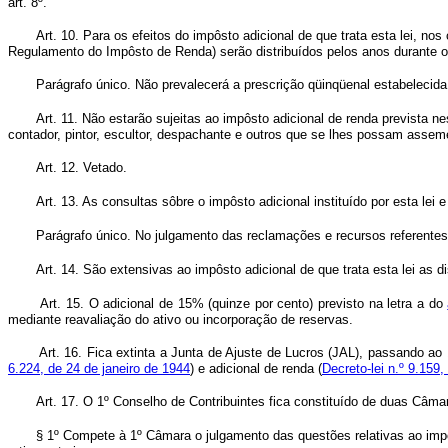
art. 8º.
Art. 10. Para os efeitos do impôsto adicional de que trata esta lei, n
Regulamento do Impôsto de Renda) serão distribuídos pelos anos durante 
Parágrafo único. Não prevalecerá a prescrição qüinqüenal estabelecida 
Art. 11. Não estarão sujeitas ao impôsto adicional de renda prevista n
contador, pintor, escultor, despachante e outros que se lhes possam assem
Art. 12. Vetado.
Art. 13. As consultas sôbre o impôsto adicional instituído por esta lei
Parágrafo único. No julgamento das reclamações e recursos referentes
Art. 14. São extensivas ao impôsto adicional de que trata esta lei as 
Art. 15. O adicional de 15% (quinze por cento) previsto na letra a do
mediante reavaliação do ativo ou incorporação de reservas.
Art. 16. Fica extinta a Junta de Ajuste de Lucros (JAL), passando ao
6.224, de 24 de janeiro de 1944
) e adicional de renda (
Decreto-lei n.º 9.159,
Art. 17. O 1º Conselho de Contribuintes fica constituído de duas C
§ 1º Compete à 1º Câmara o julgamento das questões relativas ao impôs