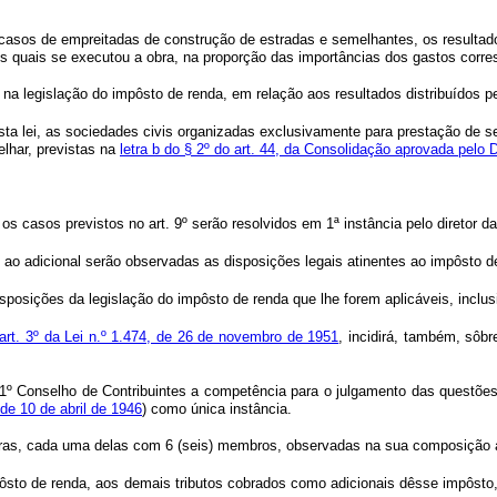
os casos de empreitadas de construção de estradas e semelhantes, os resultad
os quais se executou a obra, na proporção das importâncias dos gastos cor
na legislação do impôsto de renda, em relação aos resultados distribuídos pe
esta lei, as sociedades civis organizadas exclusivamente para prestação de se
elhar, previstas na
letra b do § 2º do art. 44, da Consolidação aprovada pelo 
 e os casos previstos no art. 9º serão resolvidos em 1ª instância pelo diretor
 ao adicional serão observadas as disposições legais atinentes ao impôsto d
disposições da legislação do impôsto de renda que lhe forem aplicáveis, incl
art. 3º da Lei n.º 1.474, de 26 de novembro de 1951
, incidirá, também, sôbr
 1º Conselho de Contribuintes a competência para o julgamento das questões
 de 10 de abril de 1946
) como única instância.
âmaras, cada uma delas com 6 (seis) membros, observadas na sua composição
to de renda, aos demais tributos cobrados como adicionais dêsse impôsto, in