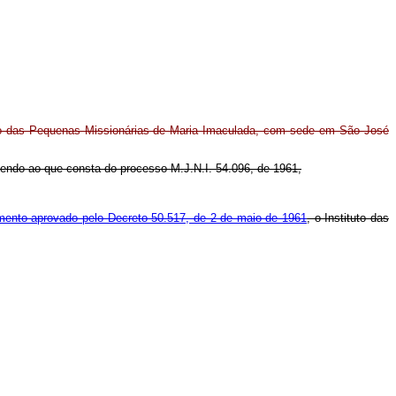
tuto das Pequenas Missionárias de Maria Imaculada, com sede em São José
endendo ao que consta do processo M.J.N.I. 54.096, de 1961,
amento aprovado pelo Decreto 50.517, de 2 de maio de 1961
, o Instituto das