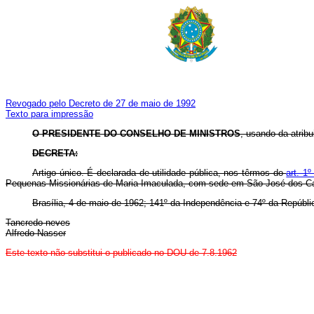
Revogado pelo Decreto de 27 de maio de 1992
Texto para impressão
O PRESIDENTE DO CONSELHO DE MINISTROS
, usando da atribu
DECRETA:
Artigo único. É declarada de utilidade pública, nos têrmos do
art. 1
Pequenas Missionárias de Maria Imaculada, com sede em São José dos C
Brasília, 4 de maio de 1962; 141º da Independência e 74º da Repúbli
Tancredo neves
Alfredo Nasser
Este texto não substitui o publicado no DOU de 7.8.1962