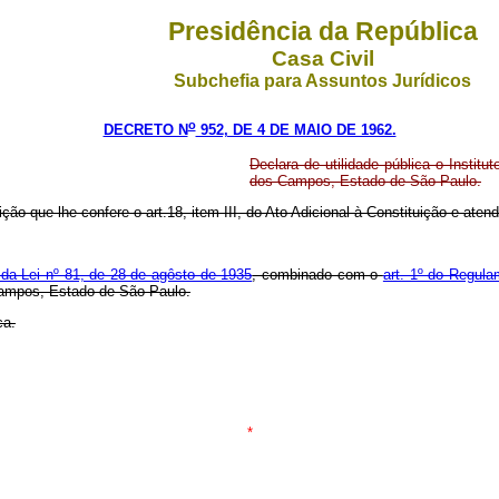
Presidência da República
Casa Civil
Subchefia para Assuntos Jurídicos
o
DECRETO N
952, DE 4 DE MAIO DE 1962.
Declara de utilidade pública o Insti
dos Campos, Estado de São Paulo.
ição que lhe confere o art.18, item III, do Ato Adicional à Constituição e at
º da Lei nº 81, de 28 de agôsto de 1935
, combinado com o
art. 1º do Regul
ampos, Estado de São Paulo.
ca.
*