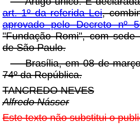
Artigo único. É declarada 
art. 1º da referida Lei
, combi
aprovado pelo Decreto nº 
"Fundação Romi", com sede 
de São Paulo.
Brasília, em 08 de março 
74º da República.
TANCREDO NEVES
Alfredo Násser
Este texto não substitui o pu