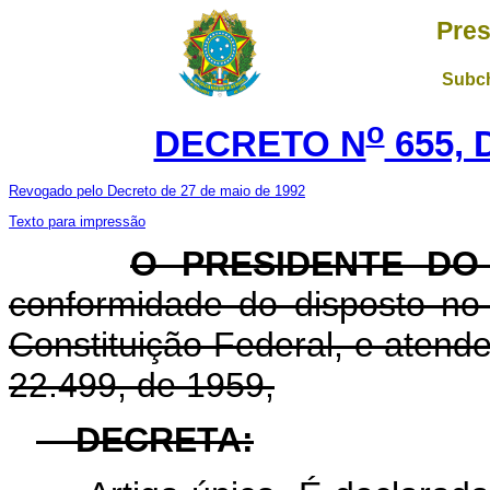
Pres
Subch
o
DECRETO N
655, 
Revogado pelo Decreto de 27 de maio de 1992
Texto para impressão
O PRESIDENTE DO
conformidade do disposto no a
Constituição Federal, e aten
22.499, de 1959,
DECRETA: