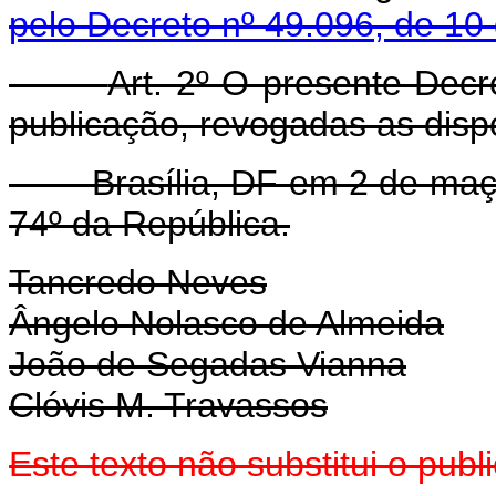
pelo Decreto nº 49.096, de 10
Art. 2º O presente Decr
publicação, revogadas as disp
Brasília, DF em 2 de maço 
74º da República.
Tancredo Neves
Ângelo Nolasco de Almeida
João de Segadas Vianna
Clóvis M. Travassos
Este texto não substitui o pu