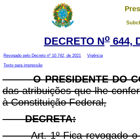
Pres
Subch
o
DECRETO N
644, 
Revogado pelo Decreto nº 10.742, de 2021
Vigência
Texto para impressão
O PRESIDENTE DO C
das atribuições que lhe confere
à Constituição Federal,
DECRETA:
Art. 1º Fica revogado 