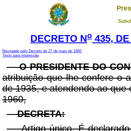
Pres
Subch
o
DECRETO N
435, DE
Revogado pelo Decreto de 27 de maio de 1992
Texto para impressão
O PRESIDENTE DO CON
atribuição que lhe confere o a
de 1935, e atendendo ao que 
1960,
DECRETA:
Artigo único. É declarado d