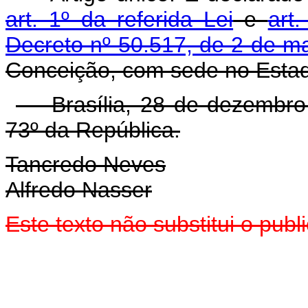
art. 1º da referida Lei
e
art
Decreto nº 50.517, de 2 de m
Conceição, com sede no Esta
Brasília, 28 de dezembro 
73º da República.
Tancredo Neves
Alfredo Nasser
Este texto não substitui o pu