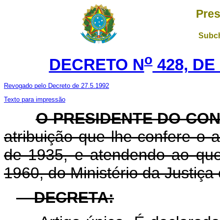
Pres
Subch
o
DECRETO N
428, DE
Revogado pelo Decreto de 27.5.1992
Texto para impressão
O PRESIDENTE DO CON
atribuição que lhe confere o a
de 1935, e atendendo ao que
1960, do Ministério da Justiça 
DECRETA: