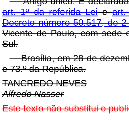
Artigo único. É declarada 
art. 1º da referida Lei
e
art
Decreto número 50.517, de 2
Vicente de Paulo, com sede
Sul.
Brasília, em 28 de dezemb
e 73.º da República.
TANCREDO NEVES
Alfredo Nasser
Este texto não substitui o pu