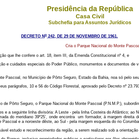
Presidência da República
Casa Civil
Subchefia para Assuntos Jurídicos
o
DECRETO N
242, DE 29 DE NOVEMBRO DE 1961.
Cria o Parque Nacional do Monte Pascoal
ição que lhe confere o art. 18, item III, da Emenda Constitucional nº 4, e
ão e cuidados especiais do Poder Público, monumentos e documentos de va
ascoal, no Município de Pôrto Seguro, Estado da Bahia, noa só pelo seu va
seus parágrafos, 10 e 56 do Código Florestal, aprovado pelo Decreto nº 23.79
io de Pôrto Seguro, o Parque Nacional do Monte Pascoal (P.N.M.P.), subordina
s e a seguinte linha divisória: A Leste - pela linha Costeira do Atlântico; ao 
ximada do meridiano 39º25’, onde encontra um formador, á margem direita 
e Pascoal e a noroeste dêste, ao Sul - pela margem esquerda do rio Corumbaú
sável estudo e reconhecimento da região, a serem realizado sob a orientação e
vas do Parque, inclusive propriedades publicas e particulares por êles abrangi