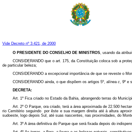
Vide Decreto nº 3.421, de 2000
O PRESIDENTE DO CONSELHO DE MINISTROS
, usando da atribu
CONSIDERANDO que o art. 175, da Constituição coloca sob a proteç
de particular beleza;
CONSIDERANDO a excepcional importância de que se reveste o Monte P
CONSIDERANDO ainda, o que dispõem os artigos 5º, alínea
c
, 9º e 
DECRETA:
Art. 1º Fica criado no Estado da Bahia, abrangendo terras do Municíp
Art. 2º O Parque, ora criado, terá a área aproximada de 22.500 hectare
rio Cemitério seguindo por êste e sua margem direita até à altura apro
sudoeste, logo depois Sul, até suas nascentes, nas proximidades, do Mont
Art. 3º A área definitiva do Parque que será fixada depois do indispen
Art. 4º As terras, a flora, a fauna e as belezas naturais, constituti