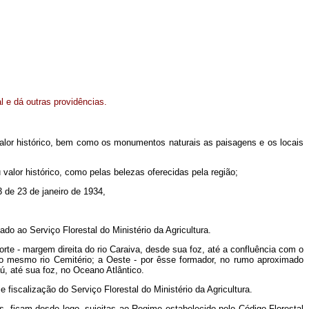
 e dá outras providências.
lor histórico, bem como os monumentos naturais as paisagens e os locais
lor histórico, como pelas belezas oferecidas pela região;
3 de 23 de janeiro de 1934,
do ao Serviço Florestal do Ministério da Agricultura.
Norte - margem direita do rio Caraiva, desde sua foz, até a confluência com o
do mesmo rio Cemitério; a Oeste - por êsse formador, no rumo aproximado
, até sua foz, no Oceano Atlântico.
 fiscalização do Serviço Florestal do Ministério da Agricultura.
das, ficam desde logo, sujeitas ao Regime estabelecido pelo Código Florestal